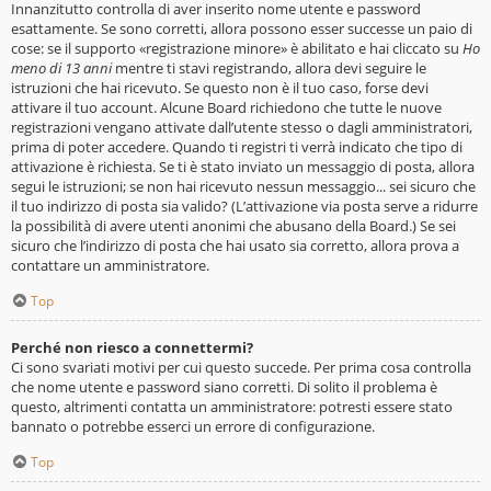
Innanzitutto controlla di aver inserito nome utente e password
esattamente. Se sono corretti, allora possono esser successe un paio di
cose: se il supporto «registrazione minore» è abilitato e hai cliccato su
Ho
meno di 13 anni
mentre ti stavi registrando, allora devi seguire le
istruzioni che hai ricevuto. Se questo non è il tuo caso, forse devi
attivare il tuo account. Alcune Board richiedono che tutte le nuove
registrazioni vengano attivate dall’utente stesso o dagli amministratori,
prima di poter accedere. Quando ti registri ti verrà indicato che tipo di
attivazione è richiesta. Se ti è stato inviato un messaggio di posta, allora
segui le istruzioni; se non hai ricevuto nessun messaggio... sei sicuro che
il tuo indirizzo di posta sia valido? (L’attivazione via posta serve a ridurre
la possibilità di avere utenti anonimi che abusano della Board.) Se sei
sicuro che l’indirizzo di posta che hai usato sia corretto, allora prova a
contattare un amministratore.
Top
Perché non riesco a connettermi?
Ci sono svariati motivi per cui questo succede. Per prima cosa controlla
che nome utente e password siano corretti. Di solito il problema è
questo, altrimenti contatta un amministratore: potresti essere stato
bannato o potrebbe esserci un errore di configurazione.
Top