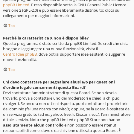
phpBB Limited
. È reso disponibile sotto la GNU General Public Licence
versione 2 (GPL-2.0) e può essere liberamente distribuito; clicca sul
collegamento per maggiori informazioni.
Top
Perché la caratteristica X non è disponibile?
Questo programma è stato scritto da phpBB Limited. Se credi che ci sia
bisogno di aggiungere una nuova funzionalità, visita il
Centro Idee phpBB
, dove potrai supportare idee esistenti o suggerire
nuove funzionalità.
Top
Chi devo contattare per segnalare abusi e/o per questioni
d’ordine legale concernenti questa Board?
Devi contattare l’amministratore di questa Board. Se non riesci a
trovarlo, prova a contattare uno dei moderatori e chiedi a chi puoi
rivolgerti. Se ancora non ottieni risposta, puoi contattare il proprietario
del dominio (fai una ricerca con
whois
) oppure, se la Board è ospitata da
un servizio gratuito (ad es. yahoo, free.fr, f2s.com, ecc.), l’amministratore
di tale servizio. Nota che phpBB Limited e phpBB Store non hanno
assolutamente alcun controllo
e non possono essere ritenuti
responsabili di come, dove e da chi viene utilizzata questa Board. È