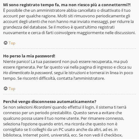
Mi sono registrato tempo fa, ma non riesco più a connettermi?!
È possibile che un amministratore abbia cancellato o disattivato il tuo
account per qualche ragione. Molti siti rimuovono periodicamente gli
account degli utenti che non hanno mai inviato messaggi, per ridurre la
grandezza del database. Se il motivo è quest’ultimo registrati
nuovamente e cerca di farti coinvolgere maggiormente nelle discussioni.
Top
Ho perso la mia password!
Niente panico! La tua password non può essere recuperata, ma può
essere rigenerata. Per far questo vai nella pagina di ingresso e clicca su
Ho dimenticato la password
, segui le istruzioni e tornerai in linea in poco
tempo. Se riscontri difficoltà, contatta l’amministratore.
Top
Perché vengo disconnesso automaticamente?
Se non selezioni
Ricordami
quando effettui il login, il sistema ti terrà
connesso per un periodo prestabilito. Questo serve a evitare che
qualcuno possa usare il tuo nome utente. Per rimanere connesso,
seleziona l’opzione quando entri, ma ricorda che questo non è
consigliato se ti colleghi da un PC usato anche da altri, ad es. in
biblioteca, Internet point, università, ecc. Se non vedi il checkbox,