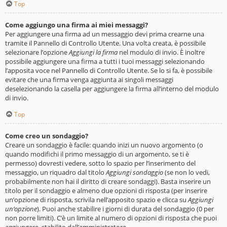
Top
Come aggiungo una firma ai miei messaggi?
Per aggiungere una firma ad un messaggio devi prima crearne una
tramite il Pannello di Controllo Utente. Una volta creata, è possibile
selezionare l’opzione
Aggiungi la firma
nel modulo di invio. È inoltre
possibile aggiungere una firma a tutti i tuoi messaggi selezionando
l’apposita voce nel Pannello di Controllo Utente. Se lo si fa, è possibile
evitare che una firma venga aggiunta ai singoli messaggi
deselezionando la casella per aggiungere la firma all’interno del modulo
di invio.
Top
Come creo un sondaggio?
Creare un sondaggio è facile: quando inizi un nuovo argomento (o
quando modifichi il primo messaggio di un argomento, se ti è
permesso) dovresti vedere, sotto lo spazio per l’inserimento del
messaggio, un riquadro dal titolo
Aggiungi sondaggio
(se non lo vedi,
probabilmente non hai il diritto di creare sondaggi). Basta inserire un
titolo per il sondaggio e almeno due opzioni di risposta (per inserire
un’opzione di risposta, scrivila nell’apposito spazio e clicca su
Aggiungi
un’opzione
). Puoi anche stabilire i giorni di durata del sondaggio (0 per
non porre limiti). C’è un limite al numero di opzioni di risposta che puoi
aggiungere, stabilito dall’amministratore.