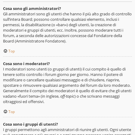
Cosa sono gli amministratori?
Gli amministratori sono gli utenti che hanno il più alto grado di controllo
sull’intera Board; possono controllare qualsiasi elemento, inclusi i
permessi, la disabilitazione (o «ban») degli utenti, la creazione di
moderatori e gruppi di utenti, ecc. Inoltre, possono moderare tutti i
forum, a seconda delle autorizzazioni concesse dal Fondatore della
Board (Amministratore Fondatore).
Top
Cosa sono i moderatori?
I moderatori sono utenti (o gruppi di utenti) il cui compito è quello di
tenere sotto controllo i forum giorno per giorno. Hanno il potere di
modificare o cancellare qualsiasi messaggio e di chiudere, riaprire,
spostare o rimuovere qualsiasi argomento del forum da loro moderato.
Generalmente il compito dei moderatori è quello di evitare che gli utenti
vadano «fuori tema» (in inglese,
off-topic
) o che scrivano messaggi
oltraggiosi ed offensivi.
Top
Cosa sono i gruppi di utenti?
I gruppi permettono agli amministratori di riunire gli utenti. Ogni utente
può appartenere a più gruppi e a ogni gruppo possono venire assegnati