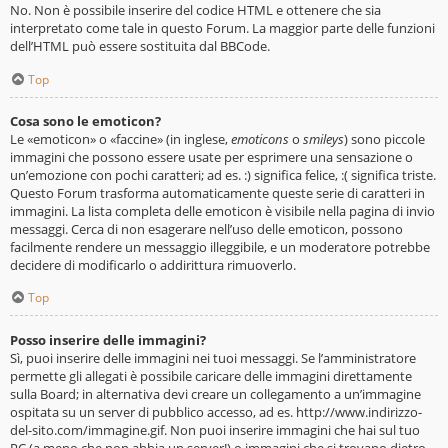
No. Non è possibile inserire del codice HTML e ottenere che sia
interpretato come tale in questo Forum. La maggior parte delle funzioni
dell’HTML può essere sostituita dal BBCode.
Top
Cosa sono le emoticon?
Le «emoticon» o «faccine» (in inglese,
emoticons
o
smileys
) sono piccole
immagini che possono essere usate per esprimere una sensazione o
un’emozione con pochi caratteri; ad es. :) significa felice, :( significa triste.
Questo Forum trasforma automaticamente queste serie di caratteri in
immagini. La lista completa delle emoticon è visibile nella pagina di invio
messaggi. Cerca di non esagerare nell’uso delle emoticon, possono
facilmente rendere un messaggio illeggibile, e un moderatore potrebbe
decidere di modificarlo o addirittura rimuoverlo.
Top
Posso inserire delle immagini?
Sì, puoi inserire delle immagini nei tuoi messaggi. Se l’amministratore
permette gli allegati è possibile caricare delle immagini direttamente
sulla Board; in alternativa devi creare un collegamento a un’immagine
ospitata su un server di pubblico accesso, ad es. http://www.indirizzo-
del-sito.com/immagine.gif. Non puoi inserire immagini che hai sul tuo
PC (a meno che non abbia un server!) o immagini che si trovano dietro