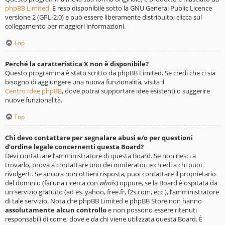
phpBB Limited
. È reso disponibile sotto la GNU General Public Licence
versione 2 (GPL-2.0) e può essere liberamente distribuito; clicca sul
collegamento per maggiori informazioni.
Top
Perché la caratteristica X non è disponibile?
Questo programma è stato scritto da phpBB Limited. Se credi che ci sia
bisogno di aggiungere una nuova funzionalità, visita il
Centro Idee phpBB
, dove potrai supportare idee esistenti o suggerire
nuove funzionalità.
Top
Chi devo contattare per segnalare abusi e/o per questioni
d’ordine legale concernenti questa Board?
Devi contattare l’amministratore di questa Board. Se non riesci a
trovarlo, prova a contattare uno dei moderatori e chiedi a chi puoi
rivolgerti. Se ancora non ottieni risposta, puoi contattare il proprietario
del dominio (fai una ricerca con
whois
) oppure, se la Board è ospitata da
un servizio gratuito (ad es. yahoo, free.fr, f2s.com, ecc.), l’amministratore
di tale servizio. Nota che phpBB Limited e phpBB Store non hanno
assolutamente alcun controllo
e non possono essere ritenuti
responsabili di come, dove e da chi viene utilizzata questa Board. È