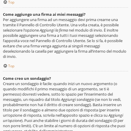
Top
Come aggiungo una firma ai miei messaggi?
Per aggiungere una firma ad un messaggio devi prima crearne una
tramite il Pannello di Controllo Utente. Una volta creata, è possibile
selezionare l’opzione
Aggiungi la firma
nel modulo di invio. È inoltre
possibile aggiungere una firma a tutti i tuoi messaggi selezionando
l’apposita voce nel Pannello di Controllo Utente. Se lo si fa, è possibile
evitare che una firma venga aggiunta ai singoli messaggi
deselezionando la casella per aggiungere la firma all’interno del modulo
di invio.
Top
Come creo un sondaggio?
Creare un sondaggio è facile: quando inizi un nuovo argomento (o
quando modifichi il primo messaggio di un argomento, se ti è
permesso) dovresti vedere, sotto lo spazio per l’inserimento del
messaggio, un riquadro dal titolo
Aggiungi sondaggio
(se non lo vedi,
probabilmente non hai il diritto di creare sondaggi). Basta inserire un
titolo per il sondaggio e almeno due opzioni di risposta (per inserire
un’opzione di risposta, scrivila nell’apposito spazio e clicca su
Aggiungi
un’opzione
). Puoi anche stabilire i giorni di durata del sondaggio (0 per
non porre limiti). C’è un limite al numero di opzioni di risposta che puoi
aggiungere, stabilito dall’amministratore.