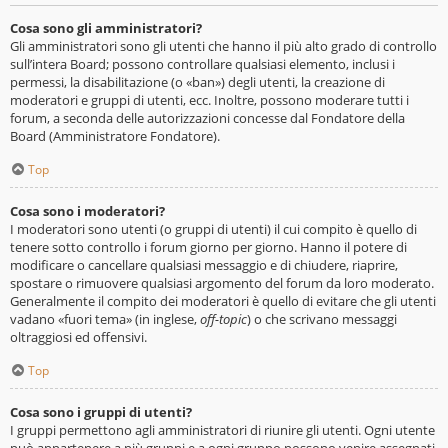
Cosa sono gli amministratori?
Gli amministratori sono gli utenti che hanno il più alto grado di controllo
sull’intera Board; possono controllare qualsiasi elemento, inclusi i
permessi, la disabilitazione (o «ban») degli utenti, la creazione di
moderatori e gruppi di utenti, ecc. Inoltre, possono moderare tutti i
forum, a seconda delle autorizzazioni concesse dal Fondatore della
Board (Amministratore Fondatore).
Top
Cosa sono i moderatori?
I moderatori sono utenti (o gruppi di utenti) il cui compito è quello di
tenere sotto controllo i forum giorno per giorno. Hanno il potere di
modificare o cancellare qualsiasi messaggio e di chiudere, riaprire,
spostare o rimuovere qualsiasi argomento del forum da loro moderato.
Generalmente il compito dei moderatori è quello di evitare che gli utenti
vadano «fuori tema» (in inglese,
off-topic
) o che scrivano messaggi
oltraggiosi ed offensivi.
Top
Cosa sono i gruppi di utenti?
I gruppi permettono agli amministratori di riunire gli utenti. Ogni utente
può appartenere a più gruppi e a ogni gruppo possono venire assegnati