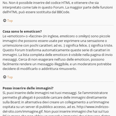
No. Non è possibile inserire del codice HTML e ottenere che sia
interpretato come tale in questo Forum. La maggior parte delle funzioni
dell’HTML può essere sostituita dal BBCode.
Top
Cosa sono le emoticon?
Le «emoticon» o «faccine» (in inglese,
emoticons
o
smileys
) sono piccole
immagini che possono essere usate per esprimere una sensazione o
un’emozione con pochi caratteri; ad es. :) significa felice, :( significa triste.
Questo Forum trasforma automaticamente queste serie di caratteri in
immagini. La lista completa delle emoticon è visibile nella pagina di invio
messaggi. Cerca di non esagerare nell’uso delle emoticon, possono
facilmente rendere un messaggio illeggibile, e un moderatore potrebbe
decidere di modificarlo o addirittura rimuoverlo.
Top
Posso inserire delle immagini?
Sì, puoi inserire delle immagini nei tuoi messaggi. Se l’amministratore
permette gli allegati è possibile caricare delle immagini direttamente
sulla Board; in alternativa devi creare un collegamento a un’immagine
ospitata su un server di pubblico accesso, ad es. http://www.indirizzo-
del-sito.com/immagine.gif. Non puoi inserire immagini che hai sul tuo
PC (a meno che non abbia un server!) o immagini che si trovano dietro