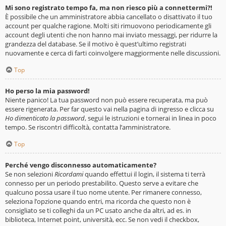
Mi sono registrato tempo fa, ma non riesco più a connettermi?!
È possibile che un amministratore abbia cancellato o disattivato il tuo
account per qualche ragione. Molti siti rimuovono periodicamente gli
account degli utenti che non hanno mai inviato messaggi, per ridurre la
grandezza del database. Se il motivo è quest’ultimo registrati
nuovamente e cerca di farti coinvolgere maggiormente nelle discussioni.
Top
Ho perso la mia password!
Niente panico! La tua password non può essere recuperata, ma può
essere rigenerata. Per far questo vai nella pagina di ingresso e clicca su
Ho dimenticato la password
, segui le istruzioni e tornerai in linea in poco
tempo. Se riscontri difficoltà, contatta l’amministratore.
Top
Perché vengo disconnesso automaticamente?
Se non selezioni
Ricordami
quando effettui il login, il sistema ti terrà
connesso per un periodo prestabilito. Questo serve a evitare che
qualcuno possa usare il tuo nome utente. Per rimanere connesso,
seleziona l’opzione quando entri, ma ricorda che questo non è
consigliato se ti colleghi da un PC usato anche da altri, ad es. in
biblioteca, Internet point, università, ecc. Se non vedi il checkbox,