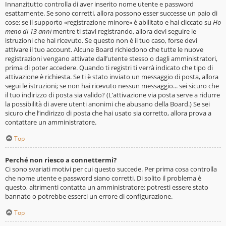
Innanzitutto controlla di aver inserito nome utente e password
esattamente. Se sono corretti, allora possono esser successe un paio di
cose: se il supporto «registrazione minore» è abilitato e hai cliccato su
Ho
meno di 13 anni
mentre ti stavi registrando, allora devi seguire le
istruzioni che hai ricevuto. Se questo non è il tuo caso, forse devi
attivare il tuo account. Alcune Board richiedono che tutte le nuove
registrazioni vengano attivate dall’utente stesso o dagli amministratori,
prima di poter accedere. Quando ti registri ti verrà indicato che tipo di
attivazione è richiesta. Se ti è stato inviato un messaggio di posta, allora
segui le istruzioni; se non hai ricevuto nessun messaggio... sei sicuro che
il tuo indirizzo di posta sia valido? (L’attivazione via posta serve a ridurre
la possibilità di avere utenti anonimi che abusano della Board.) Se sei
sicuro che l’indirizzo di posta che hai usato sia corretto, allora prova a
contattare un amministratore.
Top
Perché non riesco a connettermi?
Ci sono svariati motivi per cui questo succede. Per prima cosa controlla
che nome utente e password siano corretti. Di solito il problema è
questo, altrimenti contatta un amministratore: potresti essere stato
bannato o potrebbe esserci un errore di configurazione.
Top