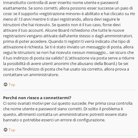
Innanzitutto controlla di aver inserito nome utente e password
esattamente. Se sono corretti, allora possono esser successe un paio di
cose: se il supporto «registrazione minore» è abilitato e hai cliccato su
Ho
meno di 13 anni
mentre ti stavi registrando, allora devi seguire le
istruzioni che hai ricevuto. Se questo non è il tuo caso, forse devi
attivare il tuo account. Alcune Board richiedono che tutte le nuove
registrazioni vengano attivate dall’utente stesso o dagli amministratori,
prima di poter accedere. Quando ti registri ti verrà indicato che tipo di
attivazione è richiesta. Se ti è stato inviato un messaggio di posta, allora
segui le istruzioni; se non hai ricevuto nessun messaggio... sei sicuro che
il tuo indirizzo di posta sia valido? (L’attivazione via posta serve a ridurre
la possibilità di avere utenti anonimi che abusano della Board.) Se sei
sicuro che l’indirizzo di posta che hai usato sia corretto, allora prova a
contattare un amministratore.
Top
Perché non riesco a connettermi?
Ci sono svariati motivi per cui questo succede. Per prima cosa controlla
che nome utente e password siano corretti. Di solito il problema è
questo, altrimenti contatta un amministratore: potresti essere stato
bannato o potrebbe esserci un errore di configurazione.
Top