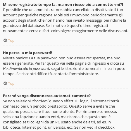
Mi sono registrato tempo fa, ma non riesco più a connettermi?!
È possibile che un amministratore abbia cancellato o disattivato il tuo
account per qualche ragione. Molti siti rimuovono periodicamente gli
account degli utenti che non hanno mai inviato messaggi, per ridurre la
grandezza del database. Se il motivo è quest’ultimo registrati
nuovamente e cerca di farti coinvolgere maggiormente nelle discussioni.
Top
Ho perso la mia password!
Niente panico! La tua password non può essere recuperata, ma può
essere rigenerata. Per far questo vai nella pagina di ingresso e clicca su
Ho dimenticato la password
, segui le istruzioni e tornerai in linea in poco
tempo. Se riscontri difficoltà, contatta l’amministratore.
Top
Perché vengo disconnesso automaticamente?
Se non selezioni
Ricordami
quando effettui il login, il sistema ti terrà
connesso per un periodo prestabilito. Questo serve a evitare che
qualcuno possa usare il tuo nome utente. Per rimanere connesso,
seleziona l’opzione quando entri, ma ricorda che questo non è
consigliato se ti colleghi da un PC usato anche da altri, ad es. in
biblioteca, Internet point, università, ecc. Se non vedi il checkbox,