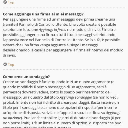
Top
Come aggiungo una firma ai miei messaggi?
Per aggiungere una firma ad un messaggio devi prima crearne una
tramite il Pannello di Controllo Utente. Una volta creata, è possibile
selezionare l’opzione
Aggiungi la firma
nel modulo di invio. È inoltre
possibile aggiungere una firma a tutti i tuoi messaggi selezionando
l’apposita voce nel Pannello di Controllo Utente. Se lo si fa, è possibile
evitare che una firma venga aggiunta ai singoli messaggi
deselezionando la casella per aggiungere la firma all’interno del modulo
di invio.
Top
Come creo un sondaggio?
Creare un sondaggio è facile: quando inizi un nuovo argomento (o
quando modifichi il primo messaggio di un argomento, se ti è
permesso) dovresti vedere, sotto lo spazio per l’inserimento del
messaggio, un riquadro dal titolo
Aggiungi sondaggio
(se non lo vedi,
probabilmente non hai il diritto di creare sondaggi). Basta inserire un
titolo per il sondaggio e almeno due opzioni di risposta (per inserire
un’opzione di risposta, scrivila nell’apposito spazio e clicca su
Aggiungi
un’opzione
). Puoi anche stabilire i giorni di durata del sondaggio (0 per
non porre limiti). C’è un limite al numero di opzioni di risposta che puoi
aggiungere, stabilito dall’amministratore.