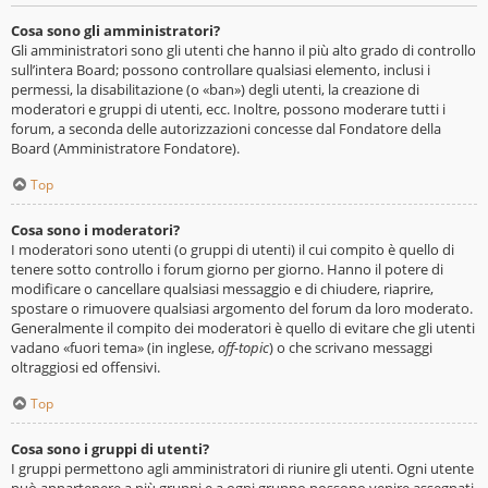
Cosa sono gli amministratori?
Gli amministratori sono gli utenti che hanno il più alto grado di controllo
sull’intera Board; possono controllare qualsiasi elemento, inclusi i
permessi, la disabilitazione (o «ban») degli utenti, la creazione di
moderatori e gruppi di utenti, ecc. Inoltre, possono moderare tutti i
forum, a seconda delle autorizzazioni concesse dal Fondatore della
Board (Amministratore Fondatore).
Top
Cosa sono i moderatori?
I moderatori sono utenti (o gruppi di utenti) il cui compito è quello di
tenere sotto controllo i forum giorno per giorno. Hanno il potere di
modificare o cancellare qualsiasi messaggio e di chiudere, riaprire,
spostare o rimuovere qualsiasi argomento del forum da loro moderato.
Generalmente il compito dei moderatori è quello di evitare che gli utenti
vadano «fuori tema» (in inglese,
off-topic
) o che scrivano messaggi
oltraggiosi ed offensivi.
Top
Cosa sono i gruppi di utenti?
I gruppi permettono agli amministratori di riunire gli utenti. Ogni utente
può appartenere a più gruppi e a ogni gruppo possono venire assegnati