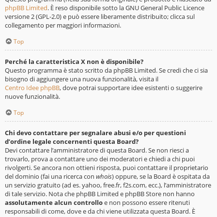
phpBB Limited
. È reso disponibile sotto la GNU General Public Licence
versione 2 (GPL-2.0) e può essere liberamente distribuito; clicca sul
collegamento per maggiori informazioni.
Top
Perché la caratteristica X non è disponibile?
Questo programma è stato scritto da phpBB Limited. Se credi che ci sia
bisogno di aggiungere una nuova funzionalità, visita il
Centro Idee phpBB
, dove potrai supportare idee esistenti o suggerire
nuove funzionalità.
Top
Chi devo contattare per segnalare abusi e/o per questioni
d’ordine legale concernenti questa Board?
Devi contattare l’amministratore di questa Board. Se non riesci a
trovarlo, prova a contattare uno dei moderatori e chiedi a chi puoi
rivolgerti. Se ancora non ottieni risposta, puoi contattare il proprietario
del dominio (fai una ricerca con
whois
) oppure, se la Board è ospitata da
un servizio gratuito (ad es. yahoo, free.fr, f2s.com, ecc.), l’amministratore
di tale servizio. Nota che phpBB Limited e phpBB Store non hanno
assolutamente alcun controllo
e non possono essere ritenuti
responsabili di come, dove e da chi viene utilizzata questa Board. È