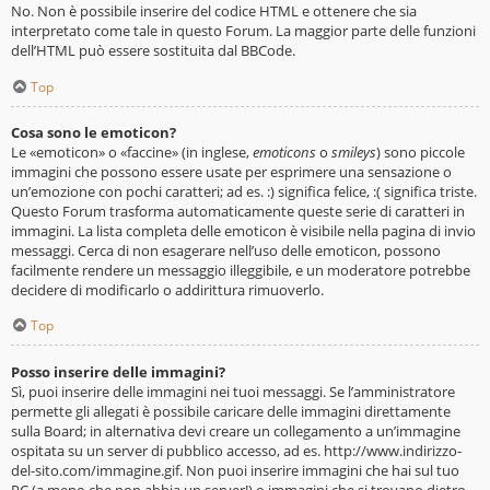
No. Non è possibile inserire del codice HTML e ottenere che sia
interpretato come tale in questo Forum. La maggior parte delle funzioni
dell’HTML può essere sostituita dal BBCode.
Top
Cosa sono le emoticon?
Le «emoticon» o «faccine» (in inglese,
emoticons
o
smileys
) sono piccole
immagini che possono essere usate per esprimere una sensazione o
un’emozione con pochi caratteri; ad es. :) significa felice, :( significa triste.
Questo Forum trasforma automaticamente queste serie di caratteri in
immagini. La lista completa delle emoticon è visibile nella pagina di invio
messaggi. Cerca di non esagerare nell’uso delle emoticon, possono
facilmente rendere un messaggio illeggibile, e un moderatore potrebbe
decidere di modificarlo o addirittura rimuoverlo.
Top
Posso inserire delle immagini?
Sì, puoi inserire delle immagini nei tuoi messaggi. Se l’amministratore
permette gli allegati è possibile caricare delle immagini direttamente
sulla Board; in alternativa devi creare un collegamento a un’immagine
ospitata su un server di pubblico accesso, ad es. http://www.indirizzo-
del-sito.com/immagine.gif. Non puoi inserire immagini che hai sul tuo
PC (a meno che non abbia un server!) o immagini che si trovano dietro