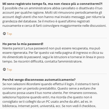
Mi sono registrato tempo fa, ma non riesco più a connettermi?!
È possibile che un amministratore abbia cancellato o disattivato il tuo
account per qualche ragione. Molti siti rimuovono periodicamente gli
account degli utenti che non hanno mai inviato messaggi, per ridurre la
grandezza del database. Se il motivo è quest’ultimo registrati
nuovamente e cerca di farti coinvolgere maggiormente nelle discussioni.
Top
Ho perso la mia password!
Niente panico! La tua password non può essere recuperata, ma può
essere rigenerata. Per far questo vai nella pagina di ingresso e clicca su
Ho dimenticato la password
, segui le istruzioni e tornerai in linea in poco
tempo. Se riscontri difficoltà, contatta l’amministratore.
Top
Perché vengo disconnesso automaticamente?
Se non selezioni
Ricordami
quando effettui il login, il sistema ti terrà
connesso per un periodo prestabilito. Questo serve a evitare che
qualcuno possa usare il tuo nome utente. Per rimanere connesso,
seleziona l’opzione quando entri, ma ricorda che questo non è
consigliato se ti colleghi da un PC usato anche da altri, ad es. in
biblioteca, Internet point, università, ecc. Se non vedi il checkbox,