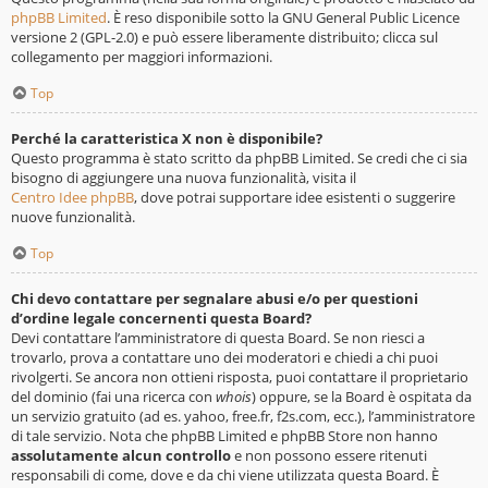
phpBB Limited
. È reso disponibile sotto la GNU General Public Licence
versione 2 (GPL-2.0) e può essere liberamente distribuito; clicca sul
collegamento per maggiori informazioni.
Top
Perché la caratteristica X non è disponibile?
Questo programma è stato scritto da phpBB Limited. Se credi che ci sia
bisogno di aggiungere una nuova funzionalità, visita il
Centro Idee phpBB
, dove potrai supportare idee esistenti o suggerire
nuove funzionalità.
Top
Chi devo contattare per segnalare abusi e/o per questioni
d’ordine legale concernenti questa Board?
Devi contattare l’amministratore di questa Board. Se non riesci a
trovarlo, prova a contattare uno dei moderatori e chiedi a chi puoi
rivolgerti. Se ancora non ottieni risposta, puoi contattare il proprietario
del dominio (fai una ricerca con
whois
) oppure, se la Board è ospitata da
un servizio gratuito (ad es. yahoo, free.fr, f2s.com, ecc.), l’amministratore
di tale servizio. Nota che phpBB Limited e phpBB Store non hanno
assolutamente alcun controllo
e non possono essere ritenuti
responsabili di come, dove e da chi viene utilizzata questa Board. È