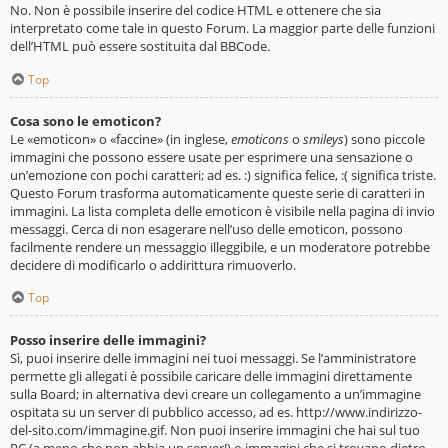
No. Non è possibile inserire del codice HTML e ottenere che sia
interpretato come tale in questo Forum. La maggior parte delle funzioni
dell’HTML può essere sostituita dal BBCode.
Top
Cosa sono le emoticon?
Le «emoticon» o «faccine» (in inglese,
emoticons
o
smileys
) sono piccole
immagini che possono essere usate per esprimere una sensazione o
un’emozione con pochi caratteri; ad es. :) significa felice, :( significa triste.
Questo Forum trasforma automaticamente queste serie di caratteri in
immagini. La lista completa delle emoticon è visibile nella pagina di invio
messaggi. Cerca di non esagerare nell’uso delle emoticon, possono
facilmente rendere un messaggio illeggibile, e un moderatore potrebbe
decidere di modificarlo o addirittura rimuoverlo.
Top
Posso inserire delle immagini?
Sì, puoi inserire delle immagini nei tuoi messaggi. Se l’amministratore
permette gli allegati è possibile caricare delle immagini direttamente
sulla Board; in alternativa devi creare un collegamento a un’immagine
ospitata su un server di pubblico accesso, ad es. http://www.indirizzo-
del-sito.com/immagine.gif. Non puoi inserire immagini che hai sul tuo
PC (a meno che non abbia un server!) o immagini che si trovano dietro