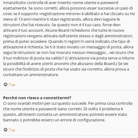
Innanzitutto controlla di aver inserito nome utente e password
esattamente. Se sono corretti, allora possono esser successe un paio di
cose: se il supporto «registrazione minore» è abilitato e hai cliccato su
Ho
meno di 13 anni
mentre ti stavi registrando, allora devi seguire le
istruzioni che hai ricevuto. Se questo non è il tuo caso, forse devi
attivare il tuo account. Alcune Board richiedono che tutte le nuove
registrazioni vengano attivate dall’utente stesso o dagli amministratori,
prima di poter accedere. Quando ti registri ti verrà indicato che tipo di
attivazione è richiesta. Se ti è stato inviato un messaggio di posta, allora
segui le istruzioni; se non hai ricevuto nessun messaggio... sei sicuro che
il tuo indirizzo di posta sia valido? (L’attivazione via posta serve a ridurre
la possibilità di avere utenti anonimi che abusano della Board.) Se sei
sicuro che l’indirizzo di posta che hai usato sia corretto, allora prova a
contattare un amministratore.
Top
Perché non riesco a connettermi?
Ci sono svariati motivi per cui questo succede. Per prima cosa controlla
che nome utente e password siano corretti. Di solito il problema è
questo, altrimenti contatta un amministratore: potresti essere stato
bannato o potrebbe esserci un errore di configurazione.
Top