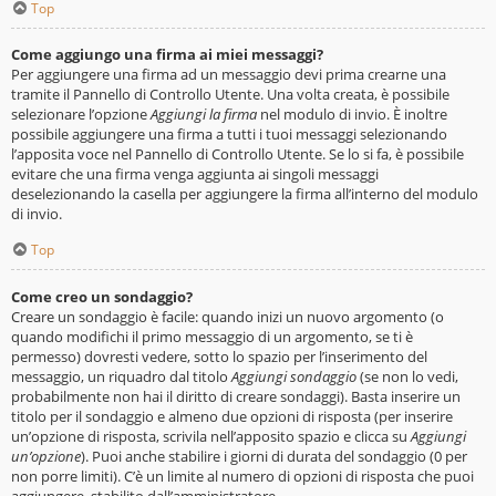
Top
Come aggiungo una firma ai miei messaggi?
Per aggiungere una firma ad un messaggio devi prima crearne una
tramite il Pannello di Controllo Utente. Una volta creata, è possibile
selezionare l’opzione
Aggiungi la firma
nel modulo di invio. È inoltre
possibile aggiungere una firma a tutti i tuoi messaggi selezionando
l’apposita voce nel Pannello di Controllo Utente. Se lo si fa, è possibile
evitare che una firma venga aggiunta ai singoli messaggi
deselezionando la casella per aggiungere la firma all’interno del modulo
di invio.
Top
Come creo un sondaggio?
Creare un sondaggio è facile: quando inizi un nuovo argomento (o
quando modifichi il primo messaggio di un argomento, se ti è
permesso) dovresti vedere, sotto lo spazio per l’inserimento del
messaggio, un riquadro dal titolo
Aggiungi sondaggio
(se non lo vedi,
probabilmente non hai il diritto di creare sondaggi). Basta inserire un
titolo per il sondaggio e almeno due opzioni di risposta (per inserire
un’opzione di risposta, scrivila nell’apposito spazio e clicca su
Aggiungi
un’opzione
). Puoi anche stabilire i giorni di durata del sondaggio (0 per
non porre limiti). C’è un limite al numero di opzioni di risposta che puoi
aggiungere, stabilito dall’amministratore.