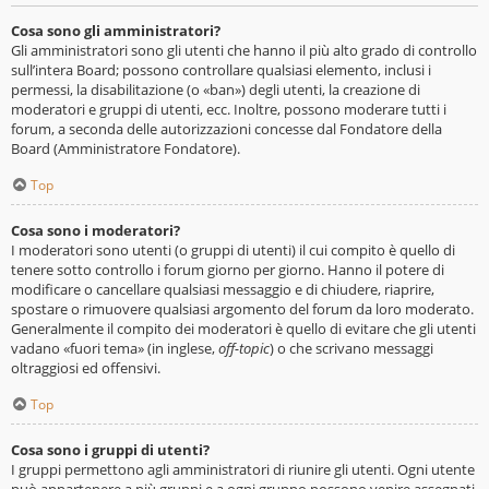
Cosa sono gli amministratori?
Gli amministratori sono gli utenti che hanno il più alto grado di controllo
sull’intera Board; possono controllare qualsiasi elemento, inclusi i
permessi, la disabilitazione (o «ban») degli utenti, la creazione di
moderatori e gruppi di utenti, ecc. Inoltre, possono moderare tutti i
forum, a seconda delle autorizzazioni concesse dal Fondatore della
Board (Amministratore Fondatore).
Top
Cosa sono i moderatori?
I moderatori sono utenti (o gruppi di utenti) il cui compito è quello di
tenere sotto controllo i forum giorno per giorno. Hanno il potere di
modificare o cancellare qualsiasi messaggio e di chiudere, riaprire,
spostare o rimuovere qualsiasi argomento del forum da loro moderato.
Generalmente il compito dei moderatori è quello di evitare che gli utenti
vadano «fuori tema» (in inglese,
off-topic
) o che scrivano messaggi
oltraggiosi ed offensivi.
Top
Cosa sono i gruppi di utenti?
I gruppi permettono agli amministratori di riunire gli utenti. Ogni utente
può appartenere a più gruppi e a ogni gruppo possono venire assegnati