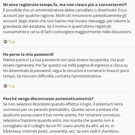
Mi sono registrato tempo fa, ma non riesco più a connettermi?!
È possibile che un amministratore abbia cancellato o disattivato il tuo
account per qualche ragione. Molti siti rimuovono periodicamente gli
account degli utenti che non hanno mai inviato messaggi, per ridurre la
grandezza del database. Se il motivo è quest’ultimo registrati
nuovamente e cerca di farti coinvolgere maggiormente nelle discussioni.
Top
Ho perso la mia password!
Niente panico! La tua password non può essere recuperata, ma può
essere rigenerata. Per far questo vai nella pagina di ingresso e clicca su
Ho dimenticato la password
, segui le istruzioni e tornerai in linea in poco
tempo. Se riscontri difficoltà, contatta l’amministratore.
Top
Perché vengo disconnesso automaticamente?
Se non selezioni
Ricordami
quando effettui il login, il sistema ti terrà
connesso per un periodo prestabilito. Questo serve a evitare che
qualcuno possa usare il tuo nome utente. Per rimanere connesso,
seleziona l’opzione quando entri, ma ricorda che questo non è
consigliato se ti colleghi da un PC usato anche da altri, ad es. in
biblioteca, Internet point, università, ecc. Se non vedi il checkbox,