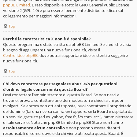
phpBB Limited
. È reso disponibile sotto la GNU General Public Licence
versione 2 (GPL-2.0) e può essere liberamente distribuito; clicca sul
collegamento per maggiori informazioni.
Top
Perché la caratteristica X non è disponibile?
Questo programma è stato scritto da phpBB Limited. Se credi che ci sia
bisogno di aggiungere una nuova funzionalità, visita il
Centro Idee phpBB
, dove potrai supportare idee esistenti o suggerire
nuove funzionalità.
Top
Chi devo contattare per segnalare abusi e/o per questioni
d’ordine legale concernenti questa Board?
Devi contattare l’amministratore di questa Board. Se non riesci a
trovarlo, prova a contattare uno dei moderatori e chiedi a chi puoi
rivolgerti. Se ancora non ottieni risposta, puoi contattare il proprietario
del dominio (fai una ricerca con
whois
) oppure, se la Board è ospitata da
un servizio gratuito (ad es. yahoo, free.fr, f2s.com, ecc.), l’amministratore
di tale servizio. Nota che phpBB Limited e phpBB Store non hanno
assolutamente alcun controllo
e non possono essere ritenuti
responsabili di come, dove e da chi viene utilizzata questa Board. È