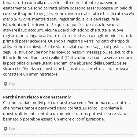
Innanzitutto controlla di aver inserito nome utente e password
esattamente. Se sono corretti, allora possono esser successe un paio di
cose: se il supporto «registrazione minore» è abilitato e hai cliccato su
Ho
meno di 13 anni
mentre ti stavi registrando, allora devi seguire le
istruzioni che hai ricevuto. Se questo non è il tuo caso, forse devi
attivare il tuo account. Alcune Board richiedono che tutte le nuove
registrazioni vengano attivate dall’utente stesso o dagli amministratori,
prima di poter accedere. Quando ti registri ti verrà indicato che tipo di
attivazione è richiesta. Se ti è stato inviato un messaggio di posta, allora
segui le istruzioni; se non hai ricevuto nessun messaggio... sei sicuro che
il tuo indirizzo di posta sia valido? (L’attivazione via posta serve a ridurre
la possibilità di avere utenti anonimi che abusano della Board.) Se sei
sicuro che l’indirizzo di posta che hai usato sia corretto, allora prova a
contattare un amministratore.
Top
Perché non riesco a connettermi?
Ci sono svariati motivi per cui questo succede. Per prima cosa controlla
che nome utente e password siano corretti. Di solito il problema è
questo, altrimenti contatta un amministratore: potresti essere stato
bannato o potrebbe esserci un errore di configurazione.
Top