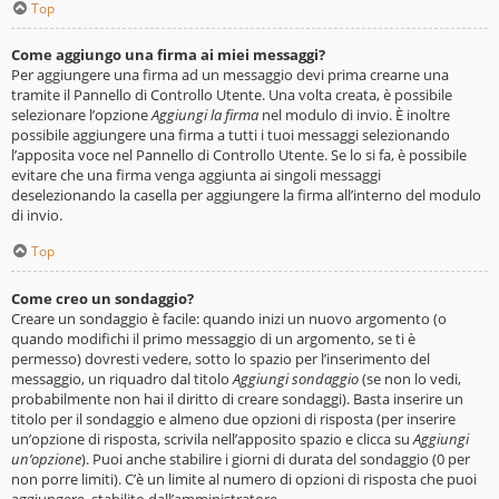
Top
Come aggiungo una firma ai miei messaggi?
Per aggiungere una firma ad un messaggio devi prima crearne una
tramite il Pannello di Controllo Utente. Una volta creata, è possibile
selezionare l’opzione
Aggiungi la firma
nel modulo di invio. È inoltre
possibile aggiungere una firma a tutti i tuoi messaggi selezionando
l’apposita voce nel Pannello di Controllo Utente. Se lo si fa, è possibile
evitare che una firma venga aggiunta ai singoli messaggi
deselezionando la casella per aggiungere la firma all’interno del modulo
di invio.
Top
Come creo un sondaggio?
Creare un sondaggio è facile: quando inizi un nuovo argomento (o
quando modifichi il primo messaggio di un argomento, se ti è
permesso) dovresti vedere, sotto lo spazio per l’inserimento del
messaggio, un riquadro dal titolo
Aggiungi sondaggio
(se non lo vedi,
probabilmente non hai il diritto di creare sondaggi). Basta inserire un
titolo per il sondaggio e almeno due opzioni di risposta (per inserire
un’opzione di risposta, scrivila nell’apposito spazio e clicca su
Aggiungi
un’opzione
). Puoi anche stabilire i giorni di durata del sondaggio (0 per
non porre limiti). C’è un limite al numero di opzioni di risposta che puoi
aggiungere, stabilito dall’amministratore.