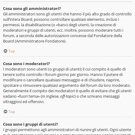
Cosa sono gli amministratori?
Gli amministratori sono gli utenti che hanno il più alto grado di controllo
sull’intera Board; possono controllare qualsiasi elemento, inclusi i
permessi, la disabilitazione (o «ban») degli utenti, la creazione di
moderatori e gruppi di utenti, ecc. Inoltre, possono moderare tutti i
forum, a seconda delle autorizzazioni concesse dal Fondatore della
Board (Amministratore Fondatore).
Top
Cosa sono i moderatori?
I moderatori sono utenti (o gruppi di utenti) il cui compito è quello di
tenere sotto controllo i forum giorno per giorno. Hanno il potere di
modificare o cancellare qualsiasi messaggio e di chiudere, riaprire,
spostare o rimuovere qualsiasi argomento del forum da loro moderato.
Generalmente il compito dei moderatori è quello di evitare che gli utenti
vadano «fuori tema» (in inglese,
off-topic
) o che scrivano messaggi
oltraggiosi ed offensivi.
Top
Cosa sono i gruppi di utenti?
I gruppi permettono agli amministratori di riunire gli utenti. Ogni utente
può appartenere a più gruppi e a ogni gruppo possono venire assegnati