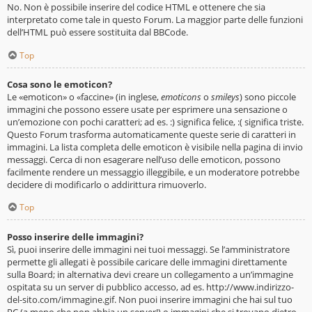
No. Non è possibile inserire del codice HTML e ottenere che sia
interpretato come tale in questo Forum. La maggior parte delle funzioni
dell’HTML può essere sostituita dal BBCode.
Top
Cosa sono le emoticon?
Le «emoticon» o «faccine» (in inglese,
emoticons
o
smileys
) sono piccole
immagini che possono essere usate per esprimere una sensazione o
un’emozione con pochi caratteri; ad es. :) significa felice, :( significa triste.
Questo Forum trasforma automaticamente queste serie di caratteri in
immagini. La lista completa delle emoticon è visibile nella pagina di invio
messaggi. Cerca di non esagerare nell’uso delle emoticon, possono
facilmente rendere un messaggio illeggibile, e un moderatore potrebbe
decidere di modificarlo o addirittura rimuoverlo.
Top
Posso inserire delle immagini?
Sì, puoi inserire delle immagini nei tuoi messaggi. Se l’amministratore
permette gli allegati è possibile caricare delle immagini direttamente
sulla Board; in alternativa devi creare un collegamento a un’immagine
ospitata su un server di pubblico accesso, ad es. http://www.indirizzo-
del-sito.com/immagine.gif. Non puoi inserire immagini che hai sul tuo
PC (a meno che non abbia un server!) o immagini che si trovano dietro