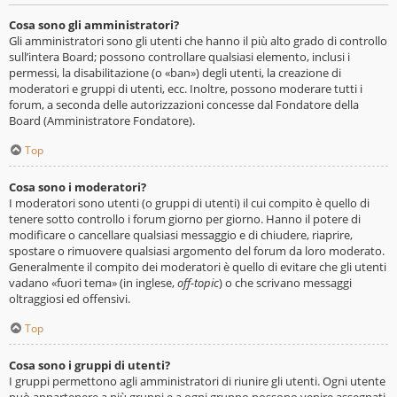
Cosa sono gli amministratori?
Gli amministratori sono gli utenti che hanno il più alto grado di controllo
sull’intera Board; possono controllare qualsiasi elemento, inclusi i
permessi, la disabilitazione (o «ban») degli utenti, la creazione di
moderatori e gruppi di utenti, ecc. Inoltre, possono moderare tutti i
forum, a seconda delle autorizzazioni concesse dal Fondatore della
Board (Amministratore Fondatore).
Top
Cosa sono i moderatori?
I moderatori sono utenti (o gruppi di utenti) il cui compito è quello di
tenere sotto controllo i forum giorno per giorno. Hanno il potere di
modificare o cancellare qualsiasi messaggio e di chiudere, riaprire,
spostare o rimuovere qualsiasi argomento del forum da loro moderato.
Generalmente il compito dei moderatori è quello di evitare che gli utenti
vadano «fuori tema» (in inglese,
off-topic
) o che scrivano messaggi
oltraggiosi ed offensivi.
Top
Cosa sono i gruppi di utenti?
I gruppi permettono agli amministratori di riunire gli utenti. Ogni utente
può appartenere a più gruppi e a ogni gruppo possono venire assegnati