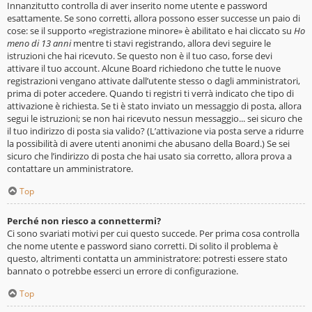
Innanzitutto controlla di aver inserito nome utente e password
esattamente. Se sono corretti, allora possono esser successe un paio di
cose: se il supporto «registrazione minore» è abilitato e hai cliccato su
Ho
meno di 13 anni
mentre ti stavi registrando, allora devi seguire le
istruzioni che hai ricevuto. Se questo non è il tuo caso, forse devi
attivare il tuo account. Alcune Board richiedono che tutte le nuove
registrazioni vengano attivate dall’utente stesso o dagli amministratori,
prima di poter accedere. Quando ti registri ti verrà indicato che tipo di
attivazione è richiesta. Se ti è stato inviato un messaggio di posta, allora
segui le istruzioni; se non hai ricevuto nessun messaggio... sei sicuro che
il tuo indirizzo di posta sia valido? (L’attivazione via posta serve a ridurre
la possibilità di avere utenti anonimi che abusano della Board.) Se sei
sicuro che l’indirizzo di posta che hai usato sia corretto, allora prova a
contattare un amministratore.
Top
Perché non riesco a connettermi?
Ci sono svariati motivi per cui questo succede. Per prima cosa controlla
che nome utente e password siano corretti. Di solito il problema è
questo, altrimenti contatta un amministratore: potresti essere stato
bannato o potrebbe esserci un errore di configurazione.
Top