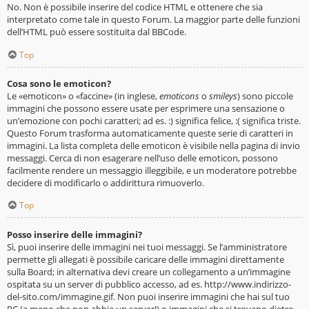
No. Non è possibile inserire del codice HTML e ottenere che sia
interpretato come tale in questo Forum. La maggior parte delle funzioni
dell’HTML può essere sostituita dal BBCode.
Top
Cosa sono le emoticon?
Le «emoticon» o «faccine» (in inglese,
emoticons
o
smileys
) sono piccole
immagini che possono essere usate per esprimere una sensazione o
un’emozione con pochi caratteri; ad es. :) significa felice, :( significa triste.
Questo Forum trasforma automaticamente queste serie di caratteri in
immagini. La lista completa delle emoticon è visibile nella pagina di invio
messaggi. Cerca di non esagerare nell’uso delle emoticon, possono
facilmente rendere un messaggio illeggibile, e un moderatore potrebbe
decidere di modificarlo o addirittura rimuoverlo.
Top
Posso inserire delle immagini?
Sì, puoi inserire delle immagini nei tuoi messaggi. Se l’amministratore
permette gli allegati è possibile caricare delle immagini direttamente
sulla Board; in alternativa devi creare un collegamento a un’immagine
ospitata su un server di pubblico accesso, ad es. http://www.indirizzo-
del-sito.com/immagine.gif. Non puoi inserire immagini che hai sul tuo
PC (a meno che non abbia un server!) o immagini che si trovano dietro