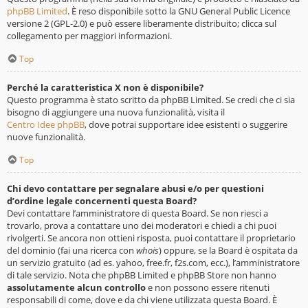
phpBB Limited
. È reso disponibile sotto la GNU General Public Licence
versione 2 (GPL-2.0) e può essere liberamente distribuito; clicca sul
collegamento per maggiori informazioni.
Top
Perché la caratteristica X non è disponibile?
Questo programma è stato scritto da phpBB Limited. Se credi che ci sia
bisogno di aggiungere una nuova funzionalità, visita il
Centro Idee phpBB
, dove potrai supportare idee esistenti o suggerire
nuove funzionalità.
Top
Chi devo contattare per segnalare abusi e/o per questioni
d’ordine legale concernenti questa Board?
Devi contattare l’amministratore di questa Board. Se non riesci a
trovarlo, prova a contattare uno dei moderatori e chiedi a chi puoi
rivolgerti. Se ancora non ottieni risposta, puoi contattare il proprietario
del dominio (fai una ricerca con
whois
) oppure, se la Board è ospitata da
un servizio gratuito (ad es. yahoo, free.fr, f2s.com, ecc.), l’amministratore
di tale servizio. Nota che phpBB Limited e phpBB Store non hanno
assolutamente alcun controllo
e non possono essere ritenuti
responsabili di come, dove e da chi viene utilizzata questa Board. È