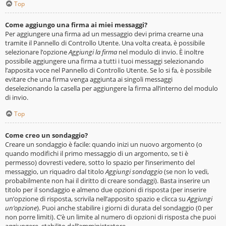
Top
Come aggiungo una firma ai miei messaggi?
Per aggiungere una firma ad un messaggio devi prima crearne una
tramite il Pannello di Controllo Utente. Una volta creata, è possibile
selezionare l’opzione
Aggiungi la firma
nel modulo di invio. È inoltre
possibile aggiungere una firma a tutti i tuoi messaggi selezionando
l’apposita voce nel Pannello di Controllo Utente. Se lo si fa, è possibile
evitare che una firma venga aggiunta ai singoli messaggi
deselezionando la casella per aggiungere la firma all’interno del modulo
di invio.
Top
Come creo un sondaggio?
Creare un sondaggio è facile: quando inizi un nuovo argomento (o
quando modifichi il primo messaggio di un argomento, se ti è
permesso) dovresti vedere, sotto lo spazio per l’inserimento del
messaggio, un riquadro dal titolo
Aggiungi sondaggio
(se non lo vedi,
probabilmente non hai il diritto di creare sondaggi). Basta inserire un
titolo per il sondaggio e almeno due opzioni di risposta (per inserire
un’opzione di risposta, scrivila nell’apposito spazio e clicca su
Aggiungi
un’opzione
). Puoi anche stabilire i giorni di durata del sondaggio (0 per
non porre limiti). C’è un limite al numero di opzioni di risposta che puoi
aggiungere, stabilito dall’amministratore.