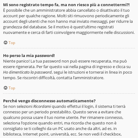
Mi sono registrato tempo fa, ma non riesco più a connettermi?!
È possibile che un amministratore abbia cancellato o disattivato il tuo
account per qualche ragione. Molti siti rimuovono periodicamente gli
account degli utenti che non hanno mai inviato messaggi, per ridurre la
grandezza del database. Se il motivo è quest’ultimo registrati
nuovamente e cerca di farti coinvolgere maggiormente nelle discussioni.
Top
Ho perso la mia password!
Niente panico! La tua password non può essere recuperata, ma può
essere rigenerata. Per far questo vai nella pagina di ingresso e clicca su
Ho dimenticato la password
, segui le istruzioni e tornerai in linea in poco
tempo. Se riscontri difficoltà, contatta l’amministratore.
Top
Perché vengo disconnesso automaticamente?
Se non selezioni
Ricordami
quando effettui il login, il sistema ti terrà
connesso per un periodo prestabilito. Questo serve a evitare che
qualcuno possa usare il tuo nome utente. Per rimanere connesso,
seleziona l’opzione quando entri, ma ricorda che questo non è
consigliato se ti colleghi da un PC usato anche da altri, ad es. in
biblioteca, Internet point, università, ecc. Se non vedi il checkbox,