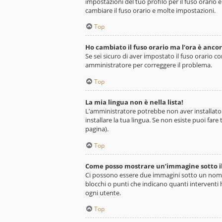
impostazioni del tuo profilo per il fuso orario 
cambiare il fuso orario e molte impostazioni.
Top
Ho cambiato il fuso orario ma l’ora è ancor
Se sei sicuro di aver impostato il fuso orario co
amministratore per correggere il problema.
Top
La mia lingua non è nella lista!
L’amministratore potrebbe non aver installato i
installare la tua lingua. Se non esiste puoi far
pagina).
Top
Come posso mostrare un’immagine sotto i
Ci possono essere due immagini sotto un nome 
blocchi o punti che indicano quanti interventi h
ogni utente.
Top