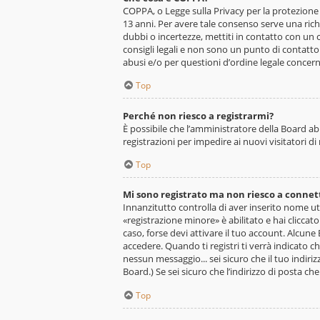
COPPA, o Legge sulla Privacy per la protezione d
13 anni. Per avere tale consenso serve una richi
dubbi o incertezze, mettiti in contatto con un
consigli legali e non sono un punto di contatto
abusi e/o per questioni d’ordine legale concer
Top
Perché non riesco a registrarmi?
È possibile che l’amministratore della Board ab
registrazioni per impedire ai nuovi visitatori d
Top
Mi sono registrato ma non riesco a connet
Innanzitutto controlla di aver inserito nome u
«registrazione minore» è abilitato e hai cliccat
caso, forse devi attivare il tuo account. Alcun
accedere. Quando ti registri ti verrà indicato ch
nessun messaggio... sei sicuro che il tuo indiriz
Board.) Se sei sicuro che l’indirizzo di posta c
Top