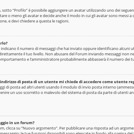
e, sotto “Profilo” è possibile aggiungere un avatar utilizzando uno dei segue
tare o meno gli avatar e decide anche il modo in cui gli avatar sono messi a d
one, e devi chiedere a questa le ragioni.
rlo?
e indicano il numero di messaggi che hai inviato oppure identificano alcuni 
irettamente il tuo livello. Non abusare del Forum inviando messaggi non nece
omportamento e l’amministratore probabilmente abbasserà il numero dei t
indirizzo di posta di un utente mi chiede di accedere come utente re
saggi di posta ad altri utenti usando il modulo di invio posta interno (ammes
venire un uso scorretto o malevolo del sistema di posta da parte di utenti a
ggio in un forum?
, clicca su “Nuovo argomento”. Per pubblicare una risposta ad un argomento
 messaggio: le tue funzioni disponibili sono elencate in fondo alla pagina del