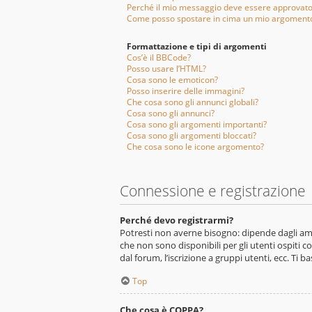
Perché il mio messaggio deve essere approvat
Come posso spostare in cima un mio argoment
Formattazione e tipi di argomenti
Cos’è il BBCode?
Posso usare l’HTML?
Cosa sono le emoticon?
Posso inserire delle immagini?
Che cosa sono gli annunci globali?
Cosa sono gli annunci?
Cosa sono gli argomenti importanti?
Cosa sono gli argomenti bloccati?
Che cosa sono le icone argomento?
Connessione e registrazione
Perché devo registrarmi?
Potresti non averne bisogno: dipende dagli ammi
che non sono disponibili per gli utenti ospiti c
dal forum, l’iscrizione a gruppi utenti, ecc. Ti 
Top
Che cosa è COPPA?