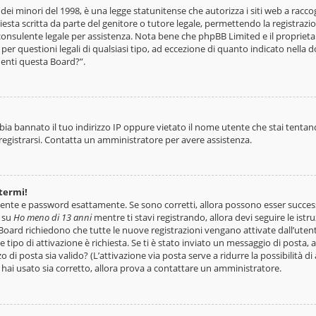
ei minori del 1998, è una legge statunitense che autorizza i siti web a raccogl
esta scritta da parte del genitore o tutore legale, permettendo la registrazio
 consulente legale per assistenza. Nota bene che phpBB Limited e il propriet
 per questioni legali di qualsiasi tipo, ad eccezione di quanto indicato nell
nenti questa Board?”.
bia bannato il tuo indirizzo IP oppure vietato il nome utente che stai tentand
i registrarsi. Contatta un amministratore per avere assistenza.
termi!
tente e password esattamente. Se sono corretti, allora possono esser success
o su
Ho meno di 13 anni
mentre ti stavi registrando, allora devi seguire le istr
e Board richiedono che tutte le nuove registrazioni vengano attivate dall’uten
e tipo di attivazione è richiesta. Se ti è stato inviato un messaggio di posta, a
zo di posta sia valido? (L’attivazione via posta serve a ridurre la possibilità
he hai usato sia corretto, allora prova a contattare un amministratore.