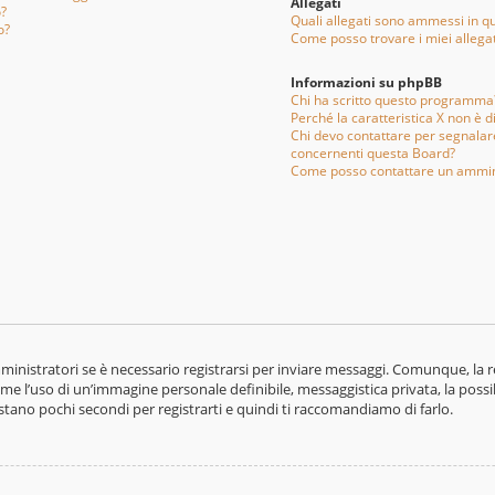
Allegati
o?
Quali allegati sono ammessi in q
o?
Come posso trovare i miei allegat
Informazioni su phpBB
Chi ha scritto questo programma
Perché la caratteristica X non è d
Chi devo contattare per segnalare
concernenti questa Board?
Come posso contattare un ammin
nistratori se è necessario registrarsi per inviare messaggi. Comunque, la re
ome l’uso di un’immagine personale definibile, messaggistica privata, la possi
bastano pochi secondi per registrarti e quindi ti raccomandiamo di farlo.