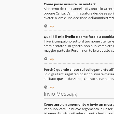
Come posso inserire un avatar?
All’interno del tuo Pannello di Controllo Utent
oppure Carica. L’amministratore decide se abili
avatar, allora è una decisione dell’amministrazi
Top
Qual è il mio livello e come faccio a cambia
I livelli, compaiono sotto al tuo nome utente, 
amministratori. In genere, non puoi cambiare d
maggior parte dei Forum non tollera questo c
Top
Perché quando clicco sul collegamento all’
Solo gli utenti registrati possono inviare mes
abilitato questa funzione). Questo serve a pre
Top
Invio Messaggi
Come apro un argomento o invio un messa
Per pubblicare un nuovo argomento in un forum
bisogno di registrarti prima di poter inviare un