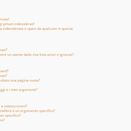
ivati!
 privati indesiderati!
ta indesiderata o spam da qualcuno in questa
rati?
e un utente dalla mia lista amici o ignorati?
Board?
tati?
sultato una pagina vuota?
ggi e i miei argomenti?
 e sottoscrizioni?
nalibro o un argomento specifico?
um specifico?
ni?