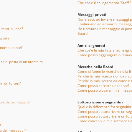
Che cos’è il collegamento “Staff”?
Messaggi privati
Non riesco ad inviare messaggi pr
Continuano ad arrivarmi messaggi
tenti in linea?
Ho ricevuto un messaggio di pos
Board!
gliata
Amici e ignorati
 nome utente?
Che cos’è la mia lista amici e igno
Come posso aggiungere o rimuover
zzo di posta di un utente mi
Ricerche nella Board
Come si fanno le ricerche nella 
Perché la mia ricerca non dà risul
Perché la mia ricerca dà come ri
in un forum?
Come posso cercare un utente?
Come posso trovare i miei messa
ioni del sondaggio?
Sottoscrizioni e segnalibri
Qual è la differenza fra segnalibri
Come posso sottoscrivere un seg
Come posso sottoscrivere un for
Come cancello le mie sottoscrizio
?
vio dei messaggi?