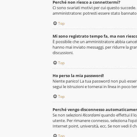
Perché non riesco a connettermi?
Ci sono svariati motivi per cui questo succede.
amministratore: potresti essere stato bannato 
Top
Mi sono registrato tempo fa, ma non riesc
È possibile che un amministratore abbia cancel
hanno mai inviato messaggi, per ridurre la gra
discussioni.
Top
Ho perso la mia password!
Niente panico! La tua password non può essere 
segui le istruzioni e tornerai in linea in poco t
Top
Perché vengo disconnesso automaticame
Se non selezioni
Ricordami
quando effettui il l
utente. Per rimanere connesso, seleziona l’opzi
Internet point, università, ecc. Se non vedi il 
Top