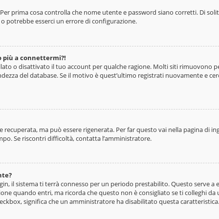
 Per prima cosa controlla che nome utente e password siano corretti. Di soli
o potrebbe esserci un errore di configurazione.
o più a connettermi?!
lato o disattivato il tuo account per qualche ragione. Molti siti rimuovono 
ndezza del database. Se il motivo è quest’ultimo registrati nuovamente e cer
recuperata, ma può essere rigenerata. Per far questo vai nella pagina di ing
empo. Se riscontri difficoltà, contatta l’amministratore.
nte?
ogin, il sistema ti terrà connesso per un periodo prestabilito. Questo serve 
one quando entri, ma ricorda che questo non è consigliato se ti colleghi da un
checkbox, significa che un amministratore ha disabilitato questa caratteristica