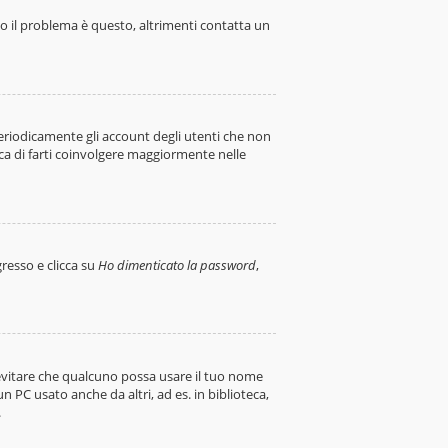
to il problema è questo, altrimenti contatta un
periodicamente gli account degli utenti che non
ca di farti coinvolgere maggiormente nelle
resso e clicca su
Ho dimenticato la password
,
a evitare che qualcuno possa usare il tuo nome
 PC usato anche da altri, ad es. in biblioteca,
.