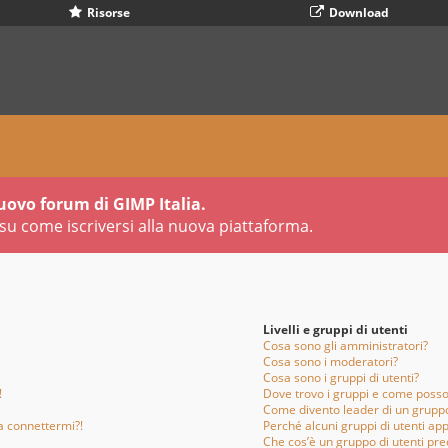
Risorse
Download
uovo forum di GIMP Italia.
su come iscriversi alla nuova piattaforma.
Livelli e gruppi di utenti
Cosa sono gli amministratori?
Cosa sono i moderatori?
Cosa sono i gruppi di utenti?
!
Dove trovo i gruppi e come posso 
Come divento leader di un grupp
a connettermi?!
Perché alcuni gruppi di utenti app
Che cos’è un gruppo di utenti pre