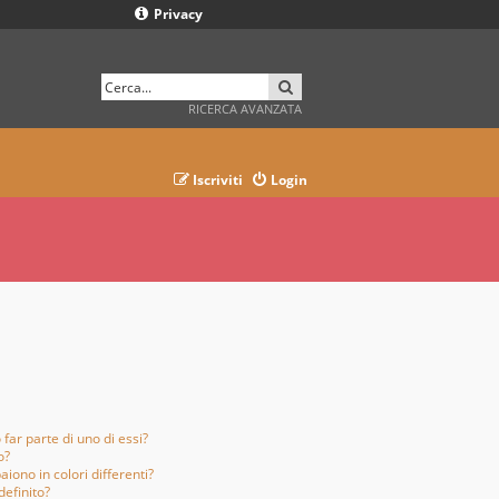
Privacy
CERCA
RICERCA AVANZATA
Iscriviti
Login
far parte di uno di essi?
o?
aiono in colori differenti?
definito?