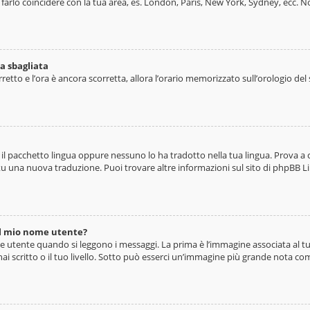
e farlo coincidere con la tua area, es. London, Paris, New York, Sydney, ecc. N
a sbagliata
rretto e l’ora è ancora scorretta, allora l’orario memorizzato sull’orologio de
l pacchetto lingua oppure nessuno lo ha tradotto nella tua lingua. Prova a c
e tu una nuova traduzione. Puoi trovare altre informazioni sul sito di phpBB L
l mio nome utente?
utente quando si leggono i messaggi. La prima è l’immagine associata al tuo
ai scritto o il tuo livello. Sotto può esserci un’immagine più grande nota com