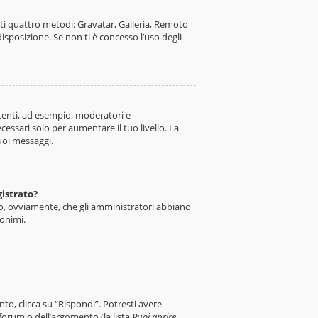
nti quattro metodi: Gravatar, Galleria, Remoto
isposizione. Se non ti è concesso l’uso degli
utenti, ad esempio, moderatori e
ssari solo per aumentare il tuo livello. La
uoi messaggi.
gistrato?
so, ovviamente, che gli amministratori abbiano
nonimi.
, clicca su “Rispondi”. Potresti avere
 forum o dell’argomento (la lista
Puoi aprire