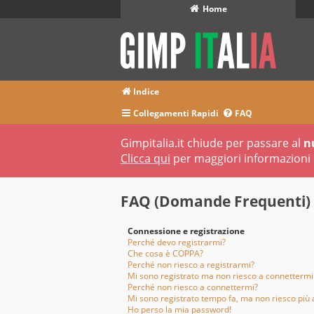
Home
Indice
Collegamenti Rapidi
FAQ
Gimpitalia.it chiude per passare al
n
Clicca qui
per maggiori informazioni 
FAQ (Domande Frequenti)
Connessione e registrazione
Perché devo registrarmi?
Che cosa è COPPA?
Perché non riesco a registrarmi?
Mi sono registrato ma non riesco a connettermi
Perché non riesco a connettermi?
Mi sono registrato tempo fa, ma non riesco più 
Ho perso la mia password!