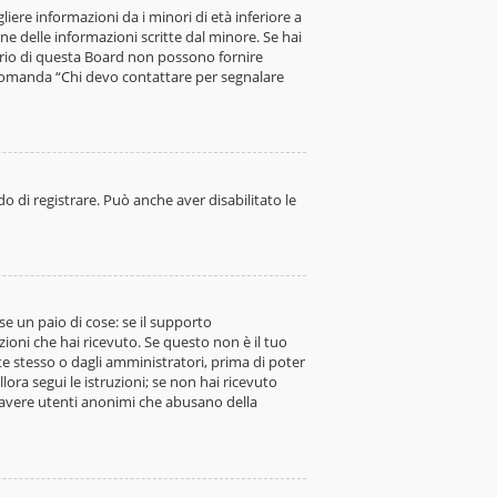
iere informazioni da i minori di età inferiore a
ne delle informazioni scritte dal minore. Se hai
ario di questa Board non possono fornire
a domanda “Chi devo contattare per segnalare
o di registrare. Può anche aver disabilitato le
e un paio di cose: se il supporto
uzioni che hai ricevuto. Se questo non è il tuo
te stesso o dagli amministratori, prima di poter
llora segui le istruzioni; se non hai ricevuto
 di avere utenti anonimi che abusano della