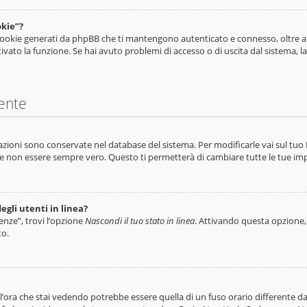
okie”?
i cookie generati da phpBB che ti mantengono autenticato e connesso, oltre a
tivato la funzione. Se hai avuto problemi di accesso o di uscita dal sistema, 
ente
tazioni sono conservate nel database del sistema. Per modificarle vai sul tu
 non essere sempre vero. Questo ti permetterà di cambiare tutte le tue imp
egli utenti in linea?
enze”, trovi l’opzione
Nascondi il tuo stato in linea
. Attivando questa opzione, 
to.
ora che stai vedendo potrebbe essere quella di un fuso orario differente dal 