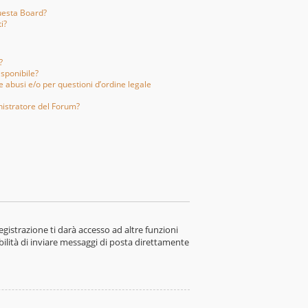
uesta Board?
i?
?
isponibile?
 abusi e/o per questioni d’ordine legale
istratore del Forum?
gistrazione ti darà accesso ad altre funzioni
bilità di inviare messaggi di posta direttamente