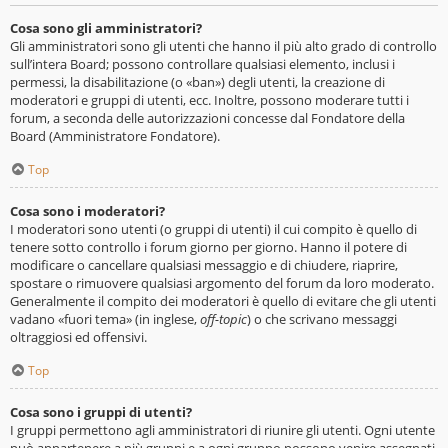
Cosa sono gli amministratori?
Gli amministratori sono gli utenti che hanno il più alto grado di controllo
sull’intera Board; possono controllare qualsiasi elemento, inclusi i
permessi, la disabilitazione (o «ban») degli utenti, la creazione di
moderatori e gruppi di utenti, ecc. Inoltre, possono moderare tutti i
forum, a seconda delle autorizzazioni concesse dal Fondatore della
Board (Amministratore Fondatore).
Top
Cosa sono i moderatori?
I moderatori sono utenti (o gruppi di utenti) il cui compito è quello di
tenere sotto controllo i forum giorno per giorno. Hanno il potere di
modificare o cancellare qualsiasi messaggio e di chiudere, riaprire,
spostare o rimuovere qualsiasi argomento del forum da loro moderato.
Generalmente il compito dei moderatori è quello di evitare che gli utenti
vadano «fuori tema» (in inglese,
off-topic
) o che scrivano messaggi
oltraggiosi ed offensivi.
Top
Cosa sono i gruppi di utenti?
I gruppi permettono agli amministratori di riunire gli utenti. Ogni utente
può appartenere a più gruppi e a ogni gruppo possono venire assegnati