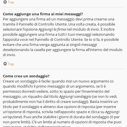
Top
Come aggiungo una firma ai miei messaggi?
Per aggiungere una firma ad un messaggio devi prima crearne una
tramite il Pannello di Controllo Utente. Una volta creata, è possibile
selezionare l’opzione
Aggiungi la firma
nel modulo di invio. È inoltre
possibile aggiungere una firma a tutti i tuoi messaggi selezionando
l’apposita voce nel Pannello di Controllo Utente. Se lo si fa, è possibile
evitare che una firma venga aggiunta ai singoli messaggi
deselezionando la casella per aggiungere la firma all’interno del modulo
di invio.
Top
Come creo un sondaggio?
Creare un sondaggio è facile: quando inizi un nuovo argomento (o
quando modifichi il primo messaggio di un argomento, se ti è
permesso) dovresti vedere, sotto lo spazio per l’inserimento del
messaggio, un riquadro dal titolo
Aggiungi sondaggio
(se non lo vedi,
probabilmente non hai il diritto di creare sondaggi). Basta inserire un
titolo per il sondaggio e almeno due opzioni di risposta (per inserire
un’opzione di risposta, scrivila nell’apposito spazio e clicca su
Aggiungi
un’opzione
). Puoi anche stabilire i giorni di durata del sondaggio (0 per
non porre limiti). C’è un limite al numero di opzioni di risposta che puoi
aggiungere, stabilito dall’amministratore.