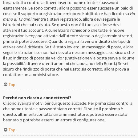
Innanzitutto controlla di aver inserito nome utente e password
esattamente. Se sono corretti, allora possono esser successe un paio di
cose: se il supporto «registrazione minore» è abilitato e hai cliccato su
Ho
meno di 13 anni
mentre ti stavi registrando, allora devi seguire le
istruzioni che hai ricevuto. Se questo non è il tuo caso, forse devi
attivare il tuo account. Alcune Board richiedono che tutte le nuove
registrazioni vengano attivate dall’utente stesso o dagli amministratori,
prima di poter accedere. Quando ti registri ti verrà indicato che tipo di
attivazione è richiesta. Se ti è stato inviato un messaggio di posta, allora
segui le istruzioni; se non hai ricevuto nessun messaggio... sei sicuro che
il tuo indirizzo di posta sia valido? (L’attivazione via posta serve a ridurre
la possibilità di avere utenti anonimi che abusano della Board.) Se sei
sicuro che l’indirizzo di posta che hai usato sia corretto, allora prova a
contattare un amministratore.
Top
Perché non riesco a connettermi?
Ci sono svariati motivi per cui questo succede. Per prima cosa controlla
che nome utente e password siano corretti. Di solito il problema è
questo, altrimenti contatta un amministratore: potresti essere stato
bannato o potrebbe esserci un errore di configurazione.
Top