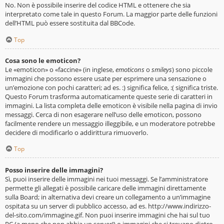
No. Non è possibile inserire del codice HTML e ottenere che sia
interpretato come tale in questo Forum. La maggior parte delle funzioni
dell’HTML può essere sostituita dal BBCode.
Top
Cosa sono le emoticon?
Le «emoticon» o «faccine» (in inglese,
emoticons
o
smileys
) sono piccole
immagini che possono essere usate per esprimere una sensazione o
un’emozione con pochi caratteri; ad es. :) significa felice, :( significa triste.
Questo Forum trasforma automaticamente queste serie di caratteri in
immagini. La lista completa delle emoticon è visibile nella pagina di invio
messaggi. Cerca di non esagerare nell’uso delle emoticon, possono
facilmente rendere un messaggio illeggibile, e un moderatore potrebbe
decidere di modificarlo o addirittura rimuoverlo.
Top
Posso inserire delle immagini?
Sì, puoi inserire delle immagini nei tuoi messaggi. Se l’amministratore
permette gli allegati è possibile caricare delle immagini direttamente
sulla Board; in alternativa devi creare un collegamento a un’immagine
ospitata su un server di pubblico accesso, ad es. http://www.indirizzo-
del-sito.com/immagine.gif. Non puoi inserire immagini che hai sul tuo
PC (a meno che non abbia un server!) o immagini che si trovano dietro