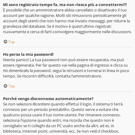
Mi sono registrato tempo fa, ma non riesco più a connettermi?!
È possibile che un amministratore abbia cancellato o disattivato il tuo
account per qualche ragione. Molti siti rimuovono periodicamente gli
account degli utenti che non hanno mai inviato messaggi, per ridurre la
grandezza del database. Se il motivo è quest’ultimo registrati
nuovamente e cerca di farti coinvolgere maggiormente nelle discussioni.
Top
Ho perso la mia password!
Niente panico! La tua password non può essere recuperata, ma può
essere rigenerata. Per far questo vai nella pagina di ingresso e clicca su
Ho dimenticato la password
, segui le istruzioni e tornerai in linea in poco
tempo. Se riscontri difficoltà, contatta l’amministratore.
Top
Perché vengo disconnesso automaticamente?
Se non selezioni
Ricordami
quando effettui il login, il sistema ti terrà
connesso per un periodo prestabilito. Questo serve a evitare che
qualcuno possa usare il tuo nome utente. Per rimanere connesso,
seleziona l’opzione quando entri, ma ricorda che questo non è
consigliato se ti colleghi da un PC usato anche da altri, ad es. in
biblioteca, Internet point, università, ecc. Se non vedi il checkbox,