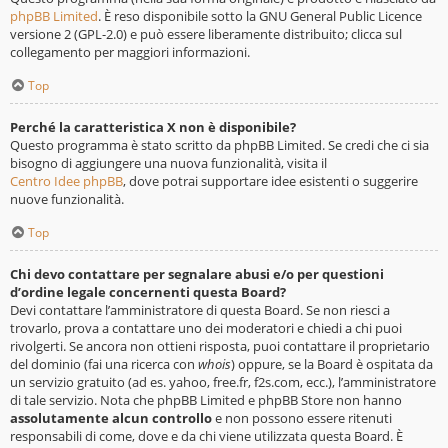
phpBB Limited
. È reso disponibile sotto la GNU General Public Licence
versione 2 (GPL-2.0) e può essere liberamente distribuito; clicca sul
collegamento per maggiori informazioni.
Top
Perché la caratteristica X non è disponibile?
Questo programma è stato scritto da phpBB Limited. Se credi che ci sia
bisogno di aggiungere una nuova funzionalità, visita il
Centro Idee phpBB
, dove potrai supportare idee esistenti o suggerire
nuove funzionalità.
Top
Chi devo contattare per segnalare abusi e/o per questioni
d’ordine legale concernenti questa Board?
Devi contattare l’amministratore di questa Board. Se non riesci a
trovarlo, prova a contattare uno dei moderatori e chiedi a chi puoi
rivolgerti. Se ancora non ottieni risposta, puoi contattare il proprietario
del dominio (fai una ricerca con
whois
) oppure, se la Board è ospitata da
un servizio gratuito (ad es. yahoo, free.fr, f2s.com, ecc.), l’amministratore
di tale servizio. Nota che phpBB Limited e phpBB Store non hanno
assolutamente alcun controllo
e non possono essere ritenuti
responsabili di come, dove e da chi viene utilizzata questa Board. È