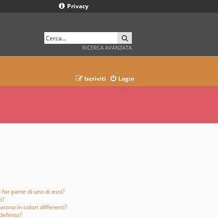
Privacy
CERCA
RICERCA AVANZATA
Iscriviti
Login
far parte di uno di essi?
o?
aiono in colori differenti?
definito?