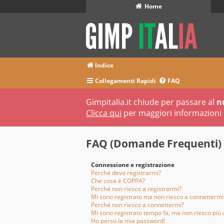
Home
Indice
Collegamenti Rapidi
FAQ
Gimpitalia.it chiude per passare al
n
Clicca qui
per maggiori informazioni 
FAQ (Domande Frequenti)
Connessione e registrazione
Perché devo registrarmi?
Che cosa è COPPA?
Perché non riesco a registrarmi?
Mi sono registrato ma non riesco a connettermi
Perché non riesco a connettermi?
Mi sono registrato tempo fa, ma non riesco più 
Ho perso la mia password!