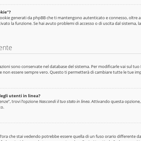
okie”?
i cookie generati da phpBB che ti mantengono autenticato e connesso, oltre a
tivato la funzione. Se hai avuto problemi di accesso o di uscita dal sistema, 
ente
tazioni sono conservate nel database del sistema. Per modificarle vai sul tu
 non essere sempre vero. Questo ti permetterà di cambiare tutte le tue imp
egli utenti in linea?
enze”, trovi l’opzione
Nascondi il tuo stato in linea
. Attivando questa opzione, 
to.
ora che stai vedendo potrebbe essere quella di un fuso orario differente dal 