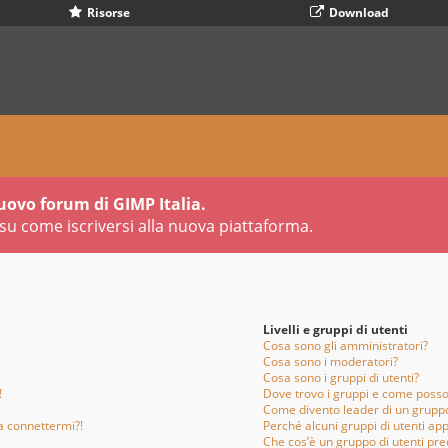
Risorse
Download
uovo forum di GIMP Italia.
su come iscriversi alla nuova piattaforma.
Livelli e gruppi di utenti
Cosa sono gli amministratori?
Cosa sono i moderatori?
Cosa sono i gruppi di utenti?
!
Dove trovo i gruppi e come posso 
Come divento leader di un grupp
a connettermi?!
Perché alcuni gruppi di utenti app
Che cos’è un gruppo di utenti pre