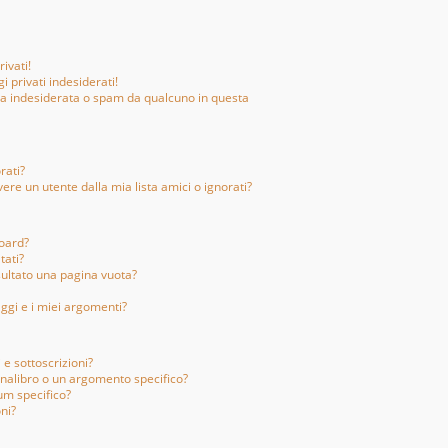
ivati!
 privati indesiderati!
ta indesiderata o spam da qualcuno in questa
rati?
e un utente dalla mia lista amici o ignorati?
Board?
tati?
sultato una pagina vuota?
ggi e i miei argomenti?
 e sottoscrizioni?
nalibro o un argomento specifico?
um specifico?
ni?