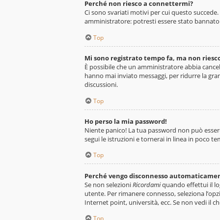
Perché non riesco a connettermi?
Ci sono svariati motivi per cui questo succede.
amministratore: potresti essere stato bannato 
Top
Mi sono registrato tempo fa, ma non riesc
È possibile che un amministratore abbia cancel
hanno mai inviato messaggi, per ridurre la gra
discussioni.
Top
Ho perso la mia password!
Niente panico! La tua password non può essere 
segui le istruzioni e tornerai in linea in poco t
Top
Perché vengo disconnesso automaticame
Se non selezioni
Ricordami
quando effettui il l
utente. Per rimanere connesso, seleziona l’opzi
Internet point, università, ecc. Se non vedi il 
Top