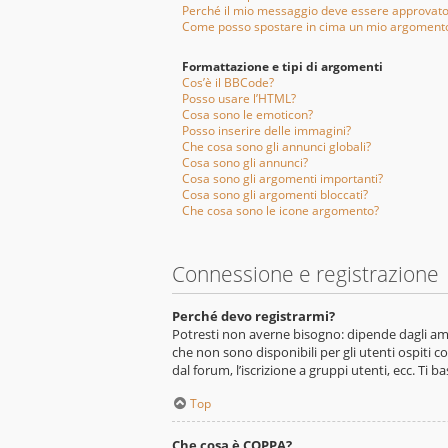
Perché il mio messaggio deve essere approvat
Come posso spostare in cima un mio argoment
Formattazione e tipi di argomenti
Cos’è il BBCode?
Posso usare l’HTML?
Cosa sono le emoticon?
Posso inserire delle immagini?
Che cosa sono gli annunci globali?
Cosa sono gli annunci?
Cosa sono gli argomenti importanti?
Cosa sono gli argomenti bloccati?
Che cosa sono le icone argomento?
Connessione e registrazione
Perché devo registrarmi?
Potresti non averne bisogno: dipende dagli ammi
che non sono disponibili per gli utenti ospiti c
dal forum, l’iscrizione a gruppi utenti, ecc. Ti 
Top
Che cosa è COPPA?