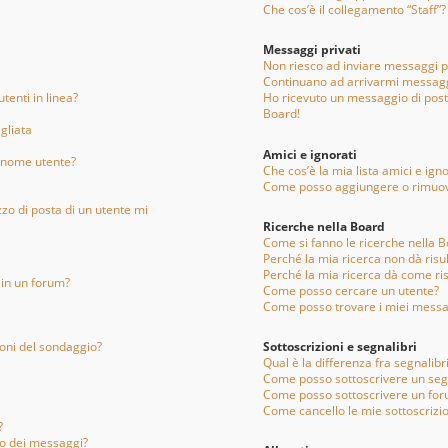
Che cos’è il collegamento “Staff”?
Messaggi privati
Non riesco ad inviare messaggi pr
Continuano ad arrivarmi messaggi
tenti in linea?
Ho ricevuto un messaggio di pos
Board!
gliata
Amici e ignorati
 nome utente?
Che cos’è la mia lista amici e igno
Come posso aggiungere o rimuover
zzo di posta di un utente mi
Ricerche nella Board
Come si fanno le ricerche nella 
Perché la mia ricerca non dà risul
Perché la mia ricerca dà come ri
in un forum?
Come posso cercare un utente?
Come posso trovare i miei messa
ioni del sondaggio?
Sottoscrizioni e segnalibri
Qual è la differenza fra segnalibri
Come posso sottoscrivere un seg
Come posso sottoscrivere un for
Come cancello le mie sottoscrizio
?
vio dei messaggi?