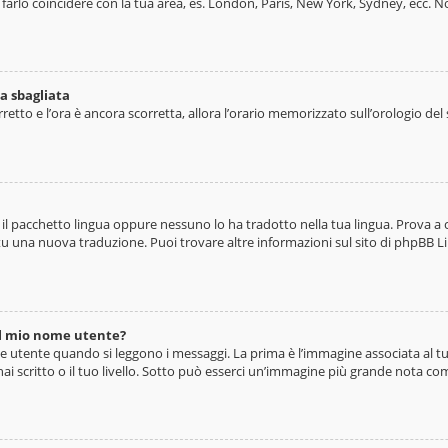
e farlo coincidere con la tua area, es. London, Paris, New York, Sydney, ecc. N
a sbagliata
rretto e l’ora è ancora scorretta, allora l’orario memorizzato sull’orologio de
l pacchetto lingua oppure nessuno lo ha tradotto nella tua lingua. Prova a c
e tu una nuova traduzione. Puoi trovare altre informazioni sul sito di phpBB L
l mio nome utente?
utente quando si leggono i messaggi. La prima è l’immagine associata al tuo
ai scritto o il tuo livello. Sotto può esserci un’immagine più grande nota com