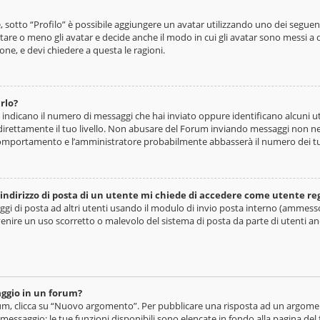
e, sotto “Profilo” è possibile aggiungere un avatar utilizzando uno dei segue
tare o meno gli avatar e decide anche il modo in cui gli avatar sono messi a d
one, e devi chiedere a questa le ragioni.
rlo?
e indicano il numero di messaggi che hai inviato oppure identificano alcuni 
irettamente il tuo livello. Non abusare del Forum inviando messaggi non nece
omportamento e l’amministratore probabilmente abbasserà il numero dei t
indirizzo di posta di un utente mi chiede di accedere come utente re
saggi di posta ad altri utenti usando il modulo di invio posta interno (ammes
venire un uso scorretto o malevolo del sistema di posta da parte di utenti a
ggio in un forum?
, clicca su “Nuovo argomento”. Per pubblicare una risposta ad un argomento
 messaggio: le tue funzioni disponibili sono elencate in fondo alla pagina del