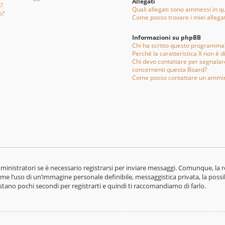
Allegati
o?
Quali allegati sono ammessi in q
o?
Come posso trovare i miei allegat
Informazioni su phpBB
Chi ha scritto questo programma
Perché la caratteristica X non è d
Chi devo contattare per segnalare
concernenti questa Board?
Come posso contattare un ammin
nistratori se è necessario registrarsi per inviare messaggi. Comunque, la re
ome l’uso di un’immagine personale definibile, messaggistica privata, la possi
bastano pochi secondi per registrarti e quindi ti raccomandiamo di farlo.