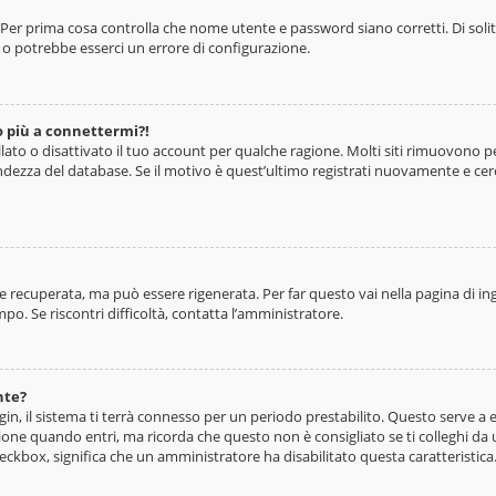
 Per prima cosa controlla che nome utente e password siano corretti. Di soli
o potrebbe esserci un errore di configurazione.
o più a connettermi?!
lato o disattivato il tuo account per qualche ragione. Molti siti rimuovono 
ndezza del database. Se il motivo è quest’ultimo registrati nuovamente e cer
recuperata, ma può essere rigenerata. Per far questo vai nella pagina di ing
empo. Se riscontri difficoltà, contatta l’amministratore.
nte?
ogin, il sistema ti terrà connesso per un periodo prestabilito. Questo serve 
one quando entri, ma ricorda che questo non è consigliato se ti colleghi da un
checkbox, significa che un amministratore ha disabilitato questa caratteristica