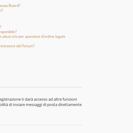
uesta Board?
i?
?
isponibile?
 abusi e/o per questioni d’ordine legale
istratore del Forum?
gistrazione ti darà accesso ad altre funzioni
bilità di inviare messaggi di posta direttamente