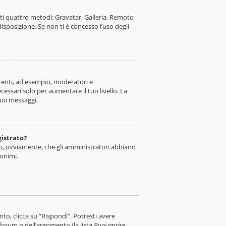
nti quattro metodi: Gravatar, Galleria, Remoto
isposizione. Se non ti è concesso l’uso degli
utenti, ad esempio, moderatori e
ssari solo per aumentare il tuo livello. La
uoi messaggi.
gistrato?
so, ovviamente, che gli amministratori abbiano
nonimi.
, clicca su “Rispondi”. Potresti avere
 forum o dell’argomento (la lista
Puoi aprire