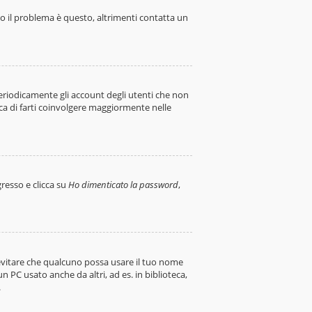
to il problema è questo, altrimenti contatta un
periodicamente gli account degli utenti che non
ca di farti coinvolgere maggiormente nelle
resso e clicca su
Ho dimenticato la password
,
a evitare che qualcuno possa usare il tuo nome
 PC usato anche da altri, ad es. in biblioteca,
.