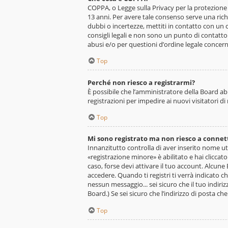
COPPA, o Legge sulla Privacy per la protezione d
13 anni. Per avere tale consenso serve una richi
dubbi o incertezze, mettiti in contatto con un
consigli legali e non sono un punto di contatto
abusi e/o per questioni d’ordine legale concer
Top
Perché non riesco a registrarmi?
È possibile che l’amministratore della Board ab
registrazioni per impedire ai nuovi visitatori d
Top
Mi sono registrato ma non riesco a connet
Innanzitutto controlla di aver inserito nome u
«registrazione minore» è abilitato e hai cliccat
caso, forse devi attivare il tuo account. Alcun
accedere. Quando ti registri ti verrà indicato ch
nessun messaggio... sei sicuro che il tuo indiriz
Board.) Se sei sicuro che l’indirizzo di posta c
Top