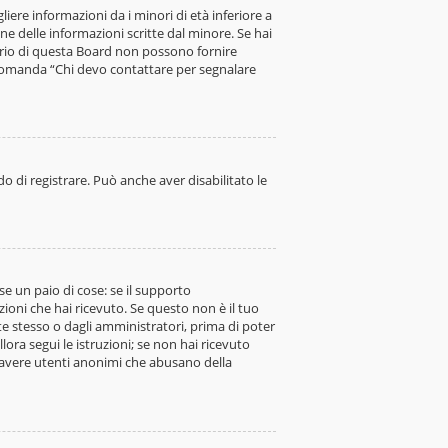
iere informazioni da i minori di età inferiore a
ne delle informazioni scritte dal minore. Se hai
ario di questa Board non possono fornire
a domanda “Chi devo contattare per segnalare
o di registrare. Può anche aver disabilitato le
e un paio di cose: se il supporto
uzioni che hai ricevuto. Se questo non è il tuo
te stesso o dagli amministratori, prima di poter
llora segui le istruzioni; se non hai ricevuto
 di avere utenti anonimi che abusano della