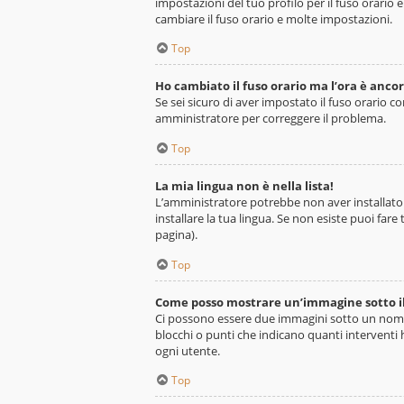
impostazioni del tuo profilo per il fuso orario 
cambiare il fuso orario e molte impostazioni.
Top
Ho cambiato il fuso orario ma l’ora è ancor
Se sei sicuro di aver impostato il fuso orario co
amministratore per correggere il problema.
Top
La mia lingua non è nella lista!
L’amministratore potrebbe non aver installato i
installare la tua lingua. Se non esiste puoi far
pagina).
Top
Come posso mostrare un’immagine sotto i
Ci possono essere due immagini sotto un nome 
blocchi o punti che indicano quanti interventi h
ogni utente.
Top