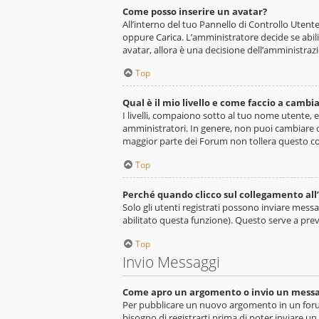
Come posso inserire un avatar?
All’interno del tuo Pannello di Controllo Utent
oppure Carica. L’amministratore decide se abili
avatar, allora è una decisione dell’amministrazi
Top
Qual è il mio livello e come faccio a cambia
I livelli, compaiono sotto al tuo nome utente, 
amministratori. In genere, non puoi cambiare d
maggior parte dei Forum non tollera questo c
Top
Perché quando clicco sul collegamento all’
Solo gli utenti registrati possono inviare mes
abilitato questa funzione). Questo serve a pre
Top
Invio Messaggi
Come apro un argomento o invio un messa
Per pubblicare un nuovo argomento in un forum
bisogno di registrarti prima di poter inviare un