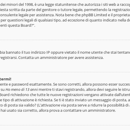
ei minori del 1998, è una legge statunitense che autorizza i siti web a raccogl
esta scritta da parte del genitore o tutore legale, permettendo la registrazio
 consulente legale per assistenza. Nota bene che phpBB Limited e il propriet
 per questioni legali di qualsiasi tipo, ad eccezione di quanto indicato nell
nenti questa Board?”.
bia bannato il tuo indirizzo IP oppure vietato il nome utente che stai tentand
i registrarsi. Contatta un amministratore per avere assistenza.
termi!
tente e password esattamente. Se sono corretti, allora possono esser success
o su
Ho meno di 13 anni
mentre ti stavi registrando, allora devi seguire le istr
e Board richiedono che tutte le nuove registrazioni vengano attivate dall’uten
e tipo di attivazione è richiesta. Se ti è stato inviato un messaggio di posta, a
zo di posta sia valido? (L’attivazione via posta serve a ridurre la possibilità
he hai usato sia corretto, allora prova a contattare un amministratore.