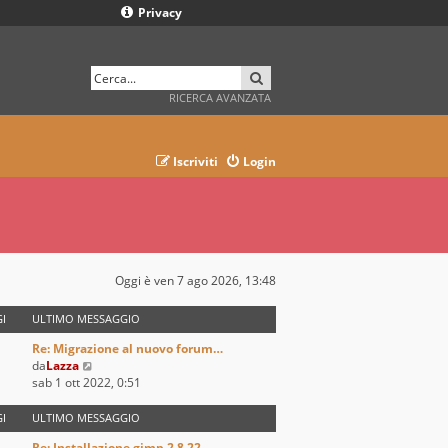
Privacy
CERCA
RICERCA AVANZATA
Iscriviti
Login
Oggi è ven 7 ago 2026, 13:48
I
ULTIMO MESSAGGIO
Re: Migrazione al nuovo forum…
V
da
Lazza
e
sab 1 ott 2022, 0:51
d
i
I
ULTIMO MESSAGGIO
u
Re: Installazione gimp 2.8.22