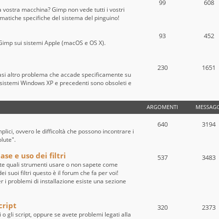
99
608
a vostra macchina? Gimp non vede tutti i vostri
ematiche specifiche del sistema del pinguino!
93
452
 di Gimp sui sistemi Apple (macOS e OS X).
230
1651
iasi altro problema che accade specificamente su
sistemi Windows XP e precedenti sono obsoleti e
ARGOMENTI
MESSAGG
640
3194
ici, ovvero le difficoltà che possono incontrare i
olute".
se e uso dei filtri
537
3483
te quali strumenti usare o non sapete come
i suoi filtri questo è il forum che fa per voi!
per i problemi di installazione esiste una sezione
cript
320
2373
i o gli script, oppure se avete problemi legati alla