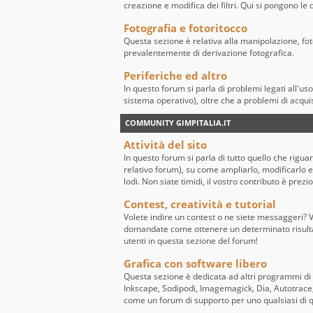
creazione e modifica dei filtri. Qui si pongono l
Fotografia e fotoritocco
Questa sezione è relativa alla manipolazione, fo
prevalentemente di derivazione fotografica.
Periferiche ed altro
In questo forum si parla di problemi legati all'us
sistema operativo), oltre che a problemi di acqui
COMMUNITY GIMPITALIA.IT
Attività del sito
In questo forum si parla di tutto quello che riguard
relativo forum), su come ampliarlo, modificarlo e 
lodi. Non siate timidi, il vostro contributo è prezi
Contest, creatività e tutorial
Volete indire un contest o ne siete messaggeri? Vo
domandate come ottenere un determinato risultato
utenti in questa sezione del forum!
Grafica con software libero
Questa sezione è dedicata ad altri programmi di
Inkscape, Sodipodi, Imagemagick, Dia, Autotrace, 
come un forum di supporto per uno qualsiasi di 