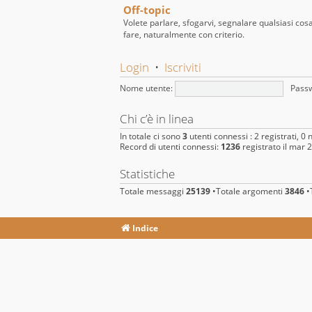
Off-topic
Volete parlare, sfogarvi, segnalare qualsiasi cos
fare, naturalmente con criterio.
Login
•
Iscriviti
Nome utente:
Pass
Chi c’è in linea
In totale ci sono
3
utenti connessi : 2 registrati, 0 n
Record di utenti connessi:
1236
registrato il mar 
Statistiche
Totale messaggi
25139
•Totale argomenti
3846
•T
Indice