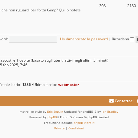
308
2180
a che non riguardi per forza Gimp? Qui lo potete
word:
Ho dimenticato la password
|
Ricordami
ascosti e 1 ospite (basato sugli utenti attivi negli ultimi 5 minuti)
25 feb 2025, 7:46
otale iscritti
1386
•Ultimo iscritto
webmaster
Contattaci
metrolike style by
Eric Seguin
Updated for phpBB3.2 by
Ian Bradley
Powered by
phpBB
® Forum Software © phpBB Limited
Traduzione Italiana
phpBB-Store.it
Privacy
|
Condizioni