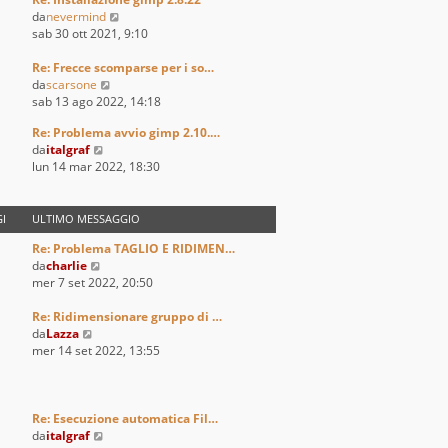
l
V
da
nevermind
t
e
sab 30 ott 2021, 9:10
i
d
m
i
Re: Frecce scomparse per i so…
o
V
u
da
scarsone
m
e
l
sab 13 ago 2022, 14:18
e
d
t
s
Re: Problema avvio gimp 2.10.…
i
i
s
V
da
italgraf
u
m
a
e
lun 14 mar 2022, 18:30
l
o
g
d
t
m
g
i
i
e
i
u
I
ULTIMO MESSAGGIO
m
s
o
l
o
s
Re: Problema TAGLIO E RIDIMEN…
t
m
a
V
da
charlie
i
e
g
e
mer 7 set 2022, 20:50
m
s
g
d
o
s
i
i
Re: Ridimensionare gruppo di …
m
a
o
V
u
da
Lazza
e
g
e
l
mer 14 set 2022, 13:55
s
g
d
t
s
i
i
i
a
o
u
m
g
l
o
Re: Esecuzione automatica Fil…
g
t
m
V
da
italgraf
i