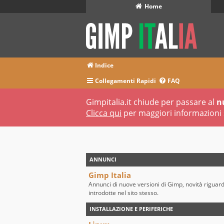
Home
Indice
Collegamenti Rapidi
FAQ
Gimpitalia.it chiude per passare al
n
Clicca qui
per maggiori informazioni 
ANNUNCI
Gimp Italia
Annunci di nuove versioni di Gimp, novità riguar
introdotte nel sito stesso.
INSTALLAZIONE E PERIFERICHE