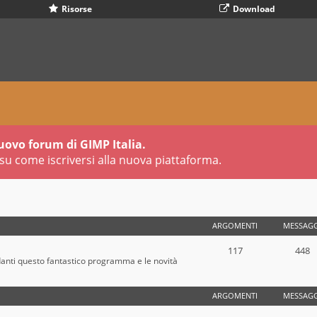
Risorse
Download
uovo forum di GIMP Italia.
su come iscriversi alla nuova piattaforma.
ARGOMENTI
MESSAGG
117
448
danti questo fantastico programma e le novità
ARGOMENTI
MESSAGG