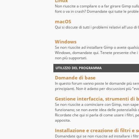
Linux
Non riuscite a compilare o a far girare Gimp sull
font o va in crash? Domandate qui tutte le probl
macOS
Qui si discute di tutti i problemi relativi all'uso
Windows
Se non riuscite ad installare Gimp o avete quals
Windows, domandate qui. Tenete presente che i 
non più supportati.
UTILIZZO DEL PROGRAMMA
Domande di base
In questo forum vanno poste le domande più sempl
principianti. Non è adatto per discussioni più "ev
Gestione interfaccia, strumenti di ba
Se non riuscite a cominciare con Gimp, non sape
funzionano; se non avete idea delle potenzialità de
Ricordate che qui si parla di come usare i filtri, 
apposita.
Installazione e creazione di filtri e s
Domandate qui se non riuscite ad installare i filtr