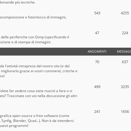
e domande più tecniche.
543
4255
tocomposizione e fotoritocco di immagini,
47
224
o delle periferiche con Gimp (specificando il
sizione e di stampa di immagini.
ARGOMENTI
MESSAGG
70
637
a l'attività intrapresa dal nostro sito (e dal
migliorarlo grazie ai vostri commenti, critiche e
oso!
499
3235
lete far vedere cosa siete riusciti a fare o vi
? Trascinate con voi nella discussione gli altri
241
1656
 grafica open source o free software (come
Synfig, Blender, Qcad...). Non è da intendersi
questi programmi!