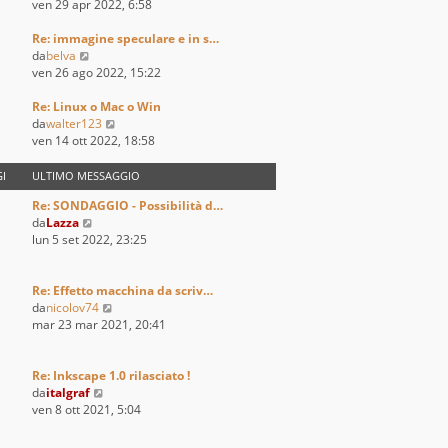
i
e
e
ven 29 apr 2022, 6:58
o
m
s
d
o
s
i
Re: immagine speculare e in s…
V
m
a
u
da
belva
e
e
g
l
ven 26 ago 2022, 15:22
d
s
g
t
i
s
i
i
Re: Linux o Mac o Win
u
a
o
m
V
da
walter123
l
g
o
e
ven 14 ott 2022, 18:58
t
g
m
d
i
i
e
i
I
ULTIMO MESSAGGIO
m
o
s
u
Re: SONDAGGIO - Possibilità d…
o
s
l
V
da
Lazza
m
a
t
e
lun 5 set 2022, 23:25
e
g
i
d
s
g
m
i
s
i
o
u
Re: Effetto macchina da scriv…
a
o
m
l
V
da
nicolov74
g
e
t
e
mar 23 mar 2021, 20:41
g
s
i
d
i
s
m
i
o
a
o
u
Re: Inkscape 1.0 rilasciato !
g
m
V
l
da
italgraf
g
e
e
t
ven 8 ott 2021, 5:04
i
s
d
i
o
s
i
m