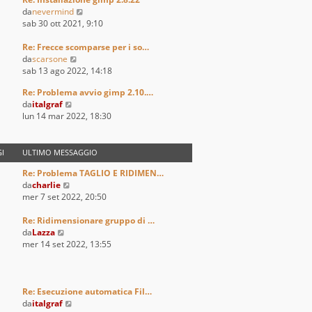
l
V
da
nevermind
t
e
sab 30 ott 2021, 9:10
i
d
m
i
Re: Frecce scomparse per i so…
o
V
u
da
scarsone
m
e
l
sab 13 ago 2022, 14:18
e
d
t
s
Re: Problema avvio gimp 2.10.…
i
i
s
V
da
italgraf
u
m
a
e
lun 14 mar 2022, 18:30
l
o
g
d
t
m
g
i
i
e
i
u
I
ULTIMO MESSAGGIO
m
s
o
l
o
s
Re: Problema TAGLIO E RIDIMEN…
t
m
a
V
da
charlie
i
e
g
e
mer 7 set 2022, 20:50
m
s
g
d
o
s
i
i
Re: Ridimensionare gruppo di …
m
a
o
V
u
da
Lazza
e
g
e
l
mer 14 set 2022, 13:55
s
g
d
t
s
i
i
i
a
o
u
m
g
l
o
Re: Esecuzione automatica Fil…
g
t
m
V
da
italgraf
i