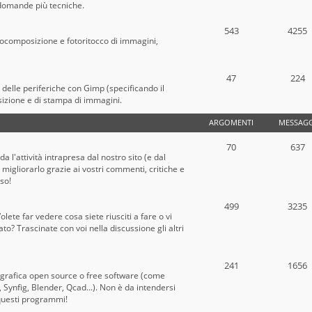
e domande più tecniche.
543
4255
tocomposizione e fotoritocco di immagini,
47
224
o delle periferiche con Gimp (specificando il
sizione e di stampa di immagini.
ARGOMENTI
MESSAGG
70
637
a l'attività intrapresa dal nostro sito (e dal
migliorarlo grazie ai vostri commenti, critiche e
oso!
499
3235
lete far vedere cosa siete riusciti a fare o vi
? Trascinate con voi nella discussione gli altri
241
1656
 grafica open source o free software (come
Synfig, Blender, Qcad...). Non è da intendersi
questi programmi!