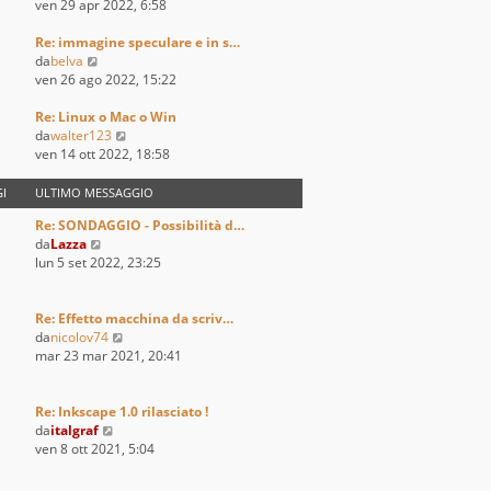
i
e
e
ven 29 apr 2022, 6:58
o
m
s
d
o
s
i
Re: immagine speculare e in s…
V
m
a
u
da
belva
e
e
g
l
ven 26 ago 2022, 15:22
d
s
g
t
i
s
i
i
Re: Linux o Mac o Win
u
a
o
m
V
da
walter123
l
g
o
e
ven 14 ott 2022, 18:58
t
g
m
d
i
i
e
i
I
ULTIMO MESSAGGIO
m
o
s
u
Re: SONDAGGIO - Possibilità d…
o
s
l
V
da
Lazza
m
a
t
e
lun 5 set 2022, 23:25
e
g
i
d
s
g
m
i
s
i
o
u
Re: Effetto macchina da scriv…
a
o
m
l
V
da
nicolov74
g
e
t
e
mar 23 mar 2021, 20:41
g
s
i
d
i
s
m
i
o
a
o
u
Re: Inkscape 1.0 rilasciato !
g
m
V
l
da
italgraf
g
e
e
t
ven 8 ott 2021, 5:04
i
s
d
i
o
s
i
m