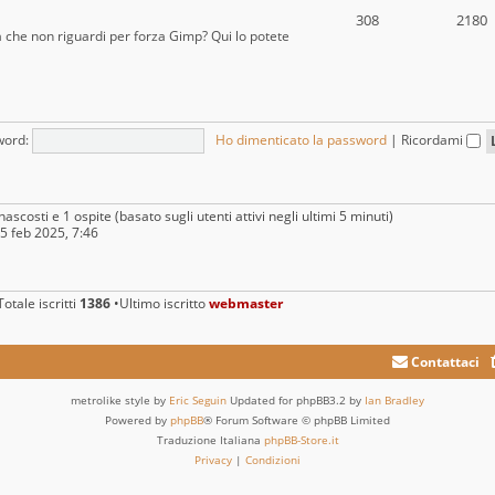
308
2180
a che non riguardi per forza Gimp? Qui lo potete
word:
Ho dimenticato la password
|
Ricordami
nascosti e 1 ospite (basato sugli utenti attivi negli ultimi 5 minuti)
25 feb 2025, 7:46
otale iscritti
1386
•Ultimo iscritto
webmaster
Contattaci
metrolike style by
Eric Seguin
Updated for phpBB3.2 by
Ian Bradley
Powered by
phpBB
® Forum Software © phpBB Limited
Traduzione Italiana
phpBB-Store.it
Privacy
|
Condizioni