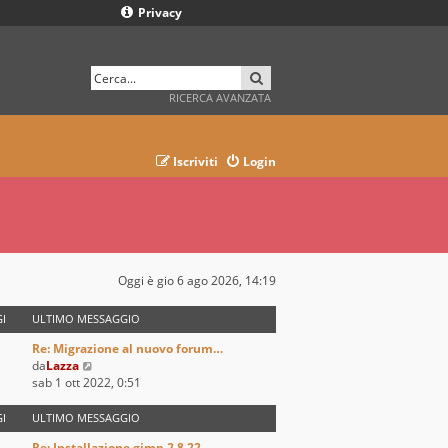
Privacy
CERCA
RICERCA AVANZATA
Iscriviti
Login
Oggi è gio 6 ago 2026, 14:19
I
ULTIMO MESSAGGIO
Re: Migrazione al nuovo forum…
V
da
Lazza
e
sab 1 ott 2022, 0:51
d
i
I
ULTIMO MESSAGGIO
u
Re: Installazione gimp 2.8.22