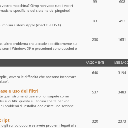
99
608
a vostra macchina? Gimp non vede tutti i vostri
ematiche specifiche del sistema del pinguino!
93
452
 di Gimp sui sistemi Apple (macOS e OS X).
230
1651
iasi altro problema che accade specificamente su
sistemi Windows XP e precedenti sono obsoleti e
ARGOMENTI
MESSAGG
640
3194
ici, ovvero le difficoltà che possono incontrare i
olute".
se e uso dei filtri
537
3483
te quali strumenti usare o non sapete come
i suoi filtri questo è il forum che fa per voi!
per i problemi di installazione esiste una sezione
cript
320
2373
i o gli script, oppure se avete problemi legati alla