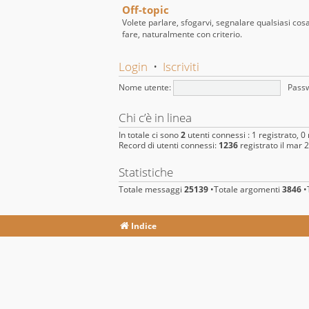
Off-topic
Volete parlare, sfogarvi, segnalare qualsiasi cos
fare, naturalmente con criterio.
Login
•
Iscriviti
Nome utente:
Pass
Chi c’è in linea
In totale ci sono
2
utenti connessi : 1 registrato, 0 
Record di utenti connessi:
1236
registrato il mar 
Statistiche
Totale messaggi
25139
•Totale argomenti
3846
•T
Indice