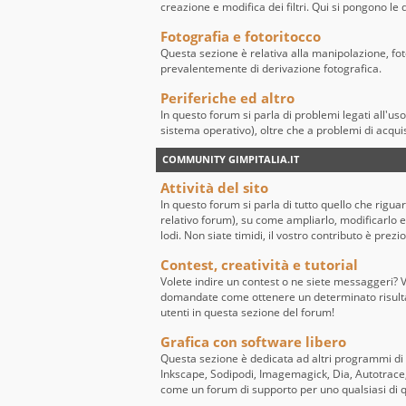
creazione e modifica dei filtri. Qui si pongono l
Fotografia e fotoritocco
Questa sezione è relativa alla manipolazione, fo
prevalentemente di derivazione fotografica.
Periferiche ed altro
In questo forum si parla di problemi legati all'us
sistema operativo), oltre che a problemi di acqui
COMMUNITY GIMPITALIA.IT
Attività del sito
In questo forum si parla di tutto quello che riguard
relativo forum), su come ampliarlo, modificarlo e 
lodi. Non siate timidi, il vostro contributo è prezi
Contest, creatività e tutorial
Volete indire un contest o ne siete messaggeri? Vo
domandate come ottenere un determinato risultato
utenti in questa sezione del forum!
Grafica con software libero
Questa sezione è dedicata ad altri programmi di
Inkscape, Sodipodi, Imagemagick, Dia, Autotrace, 
come un forum di supporto per uno qualsiasi di 