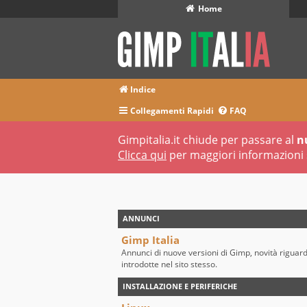
Home
Indice
Collegamenti Rapidi
FAQ
Gimpitalia.it chiude per passare al
n
Clicca qui
per maggiori informazioni 
ANNUNCI
Gimp Italia
Annunci di nuove versioni di Gimp, novità riguar
introdotte nel sito stesso.
INSTALLAZIONE E PERIFERICHE