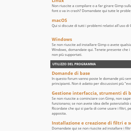
Linux
Non riuscite a compilare o a far girare Gimp sull
font o va in crash? Domandate qui tutte le probl
macOS
Qui si discute di tutti i problemi relativi all'uso
Windows
Se non riuscite ad installare Gimp o avete quals
Windows, domandate qui. Tenete presente che i 
non più supportati.
UTILIZZO DEL PROGRAMMA
Domande di base
In questo forum vanno poste le domande più sempl
principianti. Non è adatto per discussioni più "ev
Gestione interfaccia, strumenti di ba
Se non riuscite a cominciare con Gimp, non sape
funzionano; se non avete idea delle potenzialità de
Ricordate che qui si parla di come usare i filtri, 
apposita.
Installazione e creazione di filtri e s
Domandate qui se non riuscite ad installare i filtr