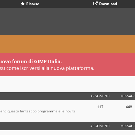
Risorse
Download
uovo forum di GIMP Italia.
su come iscriversi alla nuova piattaforma.
ARGOMENTI
MESSAGG
117
448
danti questo fantastico programma e le novità
ARGOMENTI
MESSAGG