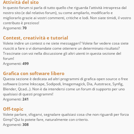
Attività del sito
In questo forum si parla di tutto quello che riguarda l'attività intrapresa dal
nostro sito (e dal relativo forum), su come ampliarlo, modificarlo e
migliorarlo grazie ai vostri commenti, critiche e lodi. Non siate timidi, il vostro
contributo è prezioso!
Argomenti:
70
Contest, creatività e tutorial
Volete indire un contest o ne siete messaggeri? Volete far vedere cosa siete
riusciti a fare o vi domandate come ottenere un determinato risultato?
Trascinate con voi nella discussione gli altri utenti in questa sezione del
forum!
Argomenti:
499
Grafica con software libero
Questa sezione è dedicata ad altri programmi di grafica open source o free
software (come Inkscape, Sodipodi, Imagemagick, Dia, Autotrace, Synfig,
Blender, Qcad...). Non è da intendersi come un forum di supporto per uno
qualsiasi di questi programmi!
Argomenti:
241
Off-topic
Volete parlare, sfogarvi, segnalare qualsiasi cosa che non riguardi per forza
Gimp? Qui lo potete fare, naturalmente con criterio.
Argomenti:
308