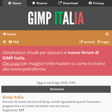
Home
Risorse
Download
Privacy
C
Indice
e
FAQ
Iscriviti
Login
r
Gimpitalia.it chiude per passare al
nuovo forum di
c
GIMP Italia.
a
Clicca qui
per maggiori informazioni su come iscriversi
alla nuova piattaforma.
Oggi è sab 8 ago 2026, 9:04
Annunci
Gimp Italia
Annunci di nuove versioni di Gimp, novità riguardanti questo fantastico
programma e le novità introdotte nel sito stesso.
Argomenti:
117