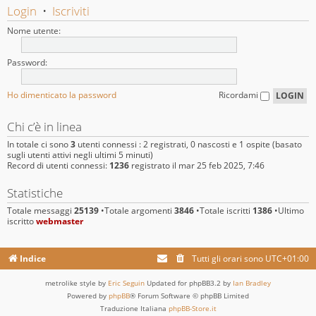
Login
•
Iscriviti
Nome utente:
Password:
Ho dimenticato la password
Ricordami
Chi c’è in linea
In totale ci sono
3
utenti connessi : 2 registrati, 0 nascosti e 1 ospite (basato
sugli utenti attivi negli ultimi 5 minuti)
Record di utenti connessi:
1236
registrato il mar 25 feb 2025, 7:46
Statistiche
Totale messaggi
25139
•Totale argomenti
3846
•Totale iscritti
1386
•Ultimo
iscritto
webmaster
Indice
Tutti gli orari sono
UTC+01:00
metrolike style by
Eric Seguin
Updated for phpBB3.2 by
Ian Bradley
Powered by
phpBB
® Forum Software © phpBB Limited
Traduzione Italiana
phpBB-Store.it