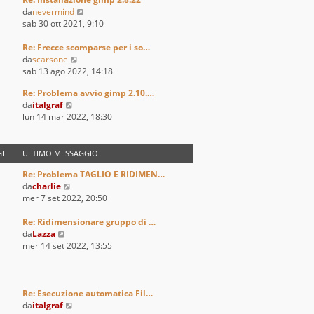
l
V
da
nevermind
t
e
sab 30 ott 2021, 9:10
i
d
m
i
Re: Frecce scomparse per i so…
o
V
u
da
scarsone
m
e
l
sab 13 ago 2022, 14:18
e
d
t
s
Re: Problema avvio gimp 2.10.…
i
i
s
V
da
italgraf
u
m
a
e
lun 14 mar 2022, 18:30
l
o
g
d
t
m
g
i
i
e
i
u
I
ULTIMO MESSAGGIO
m
s
o
l
o
s
Re: Problema TAGLIO E RIDIMEN…
t
m
a
V
da
charlie
i
e
g
e
mer 7 set 2022, 20:50
m
s
g
d
o
s
i
i
Re: Ridimensionare gruppo di …
m
a
o
V
u
da
Lazza
e
g
e
l
mer 14 set 2022, 13:55
s
g
d
t
s
i
i
i
a
o
u
m
g
l
o
Re: Esecuzione automatica Fil…
g
t
m
V
da
italgraf
i