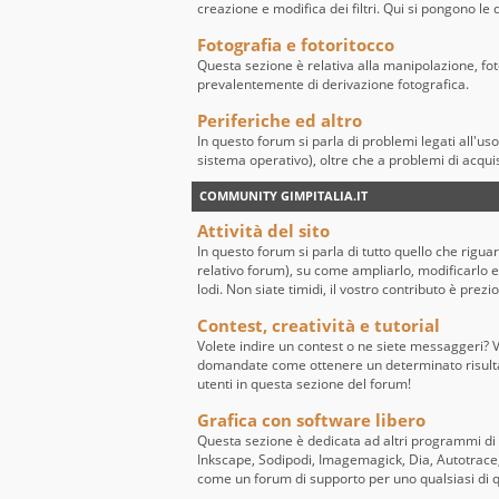
creazione e modifica dei filtri. Qui si pongono l
Fotografia e fotoritocco
Questa sezione è relativa alla manipolazione, fo
prevalentemente di derivazione fotografica.
Periferiche ed altro
In questo forum si parla di problemi legati all'us
sistema operativo), oltre che a problemi di acqui
COMMUNITY GIMPITALIA.IT
Attività del sito
In questo forum si parla di tutto quello che riguard
relativo forum), su come ampliarlo, modificarlo e 
lodi. Non siate timidi, il vostro contributo è prezi
Contest, creatività e tutorial
Volete indire un contest o ne siete messaggeri? Vo
domandate come ottenere un determinato risultato
utenti in questa sezione del forum!
Grafica con software libero
Questa sezione è dedicata ad altri programmi di
Inkscape, Sodipodi, Imagemagick, Dia, Autotrace, 
come un forum di supporto per uno qualsiasi di 