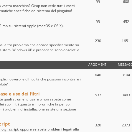
99
608
a vostra macchina? Gimp non vede tutti i vostri
ematiche specifiche del sistema del pinguino!
93
452
 di Gimp sui sistemi Apple (macOS e OS X).
230
1651
iasi altro problema che accade specificamente su
sistemi Windows XP e precedenti sono obsoleti e
ARGOMENTI
MESSAGG
640
3194
ici, ovvero le difficoltà che possono incontrare i
olute".
se e uso dei filtri
537
3483
te quali strumenti usare o non sapete come
i suoi filtri questo è il forum che fa per voi!
per i problemi di installazione esiste una sezione
cript
320
2373
i o gli script, oppure se avete problemi legati alla