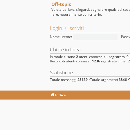
Off-topic
Volete parlare, sfogarvi, segnalare qualsiasi cos
fare, naturalmente con criterio.
Login
•
Iscriviti
Nome utente:
Pass
Chi c’è in linea
In totale ci sono
2
utenti connessi : 1 registrato, 0 
Record di utenti connessi:
1236
registrato il mar 
Statistiche
Totale messaggi
25139
•Totale argomenti
3846
•T
Indice