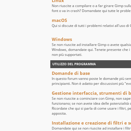
Linux
Non riuscite a compilare o a far girare Gimp sull
font o va in crash? Domandate qui tutte le probl
macOS
Qui si discute di tutti i problemi relativi all'uso
Windows
Se non riuscite ad installare Gimp o avete quals
Windows, domandate qui. Tenete presente che i 
non più supportati.
UTILIZZO DEL PROGRAMMA
Domande di base
In questo forum vanno poste le domande più sempl
principianti. Non è adatto per discussioni più "ev
Gestione interfaccia, strumenti di ba
Se non riuscite a cominciare con Gimp, non sape
funzionano; se non avete idea delle potenzialità de
Ricordate che qui si parla di come usare i filtri, 
apposita.
Installazione e creazione di filtri e s
Domandate qui se non riuscite ad installare i filtr