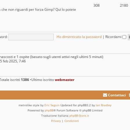
308
2180
a che non riguardi per forza Gimp? Qui lo potete
word:
Ho dimenticato la password
|
Ricordami
nascosti e 1 ospite (basato sugli utenti attivi negli ultimi 5 minuti)
25 feb 2025, 7:46
otale iscritti
1386
•Ultimo iscritto
webmaster
Contattaci
metrolike style by
Eric Seguin
Updated for phpBB3.2 by
Ian Bradley
Powered by
phpBB
® Forum Software © phpBB Limited
Traduzione Italiana
phpBB-Store.it
Privacy
|
Condizioni