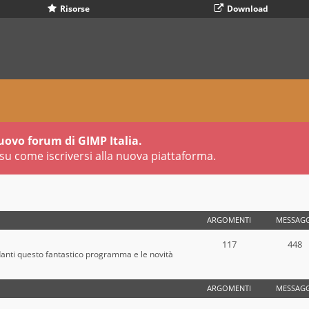
Risorse
Download
uovo forum di GIMP Italia.
su come iscriversi alla nuova piattaforma.
ARGOMENTI
MESSAGG
117
448
danti questo fantastico programma e le novità
ARGOMENTI
MESSAGG