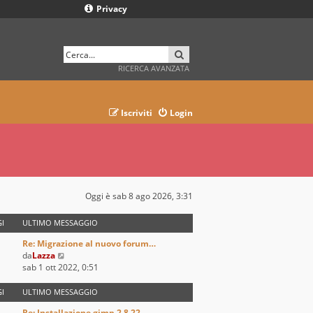
Privacy
CERCA
RICERCA AVANZATA
Iscriviti
Login
Oggi è sab 8 ago 2026, 3:31
I
ULTIMO MESSAGGIO
Re: Migrazione al nuovo forum…
V
da
Lazza
e
sab 1 ott 2022, 0:51
d
i
I
ULTIMO MESSAGGIO
u
Re: Installazione gimp 2.8.22