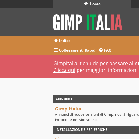
Home
Indice
Collegamenti Rapidi
FAQ
Gimpitalia.it chiude per passare al
n
Clicca qui
per maggiori informazioni 
ANNUNCI
Gimp Italia
Annunci di nuove versioni di Gimp, novità riguar
introdotte nel sito stesso.
INSTALLAZIONE E PERIFERICHE