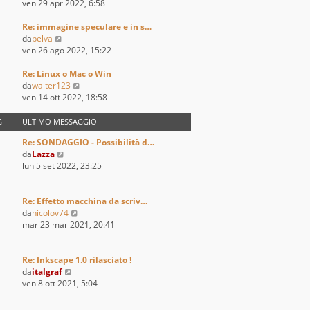
i
e
e
ven 29 apr 2022, 6:58
o
m
s
d
o
s
i
Re: immagine speculare e in s…
V
m
a
u
da
belva
e
e
g
l
ven 26 ago 2022, 15:22
d
s
g
t
i
s
i
i
Re: Linux o Mac o Win
u
a
o
m
V
da
walter123
l
g
o
e
ven 14 ott 2022, 18:58
t
g
m
d
i
i
e
i
I
ULTIMO MESSAGGIO
m
o
s
u
Re: SONDAGGIO - Possibilità d…
o
s
l
V
da
Lazza
m
a
t
e
lun 5 set 2022, 23:25
e
g
i
d
s
g
m
i
s
i
o
u
Re: Effetto macchina da scriv…
a
o
m
l
V
da
nicolov74
g
e
t
e
mar 23 mar 2021, 20:41
g
s
i
d
i
s
m
i
o
a
o
u
Re: Inkscape 1.0 rilasciato !
g
m
V
l
da
italgraf
g
e
e
t
ven 8 ott 2021, 5:04
i
s
d
i
o
s
i
m