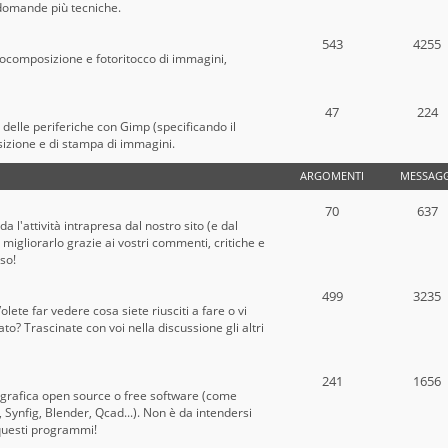
e domande più tecniche.
543
4255
tocomposizione e fotoritocco di immagini,
47
224
o delle periferiche con Gimp (specificando il
sizione e di stampa di immagini.
ARGOMENTI
MESSAGG
70
637
a l'attività intrapresa dal nostro sito (e dal
migliorarlo grazie ai vostri commenti, critiche e
oso!
499
3235
lete far vedere cosa siete riusciti a fare o vi
? Trascinate con voi nella discussione gli altri
241
1656
 grafica open source o free software (come
Synfig, Blender, Qcad...). Non è da intendersi
questi programmi!