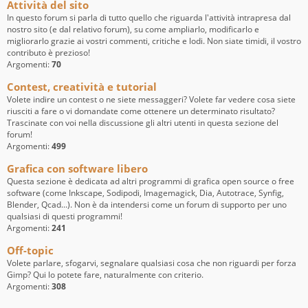
Attività del sito
In questo forum si parla di tutto quello che riguarda l'attività intrapresa dal
nostro sito (e dal relativo forum), su come ampliarlo, modificarlo e
migliorarlo grazie ai vostri commenti, critiche e lodi. Non siate timidi, il vostro
contributo è prezioso!
Argomenti:
70
Contest, creatività e tutorial
Volete indire un contest o ne siete messaggeri? Volete far vedere cosa siete
riusciti a fare o vi domandate come ottenere un determinato risultato?
Trascinate con voi nella discussione gli altri utenti in questa sezione del
forum!
Argomenti:
499
Grafica con software libero
Questa sezione è dedicata ad altri programmi di grafica open source o free
software (come Inkscape, Sodipodi, Imagemagick, Dia, Autotrace, Synfig,
Blender, Qcad...). Non è da intendersi come un forum di supporto per uno
qualsiasi di questi programmi!
Argomenti:
241
Off-topic
Volete parlare, sfogarvi, segnalare qualsiasi cosa che non riguardi per forza
Gimp? Qui lo potete fare, naturalmente con criterio.
Argomenti:
308