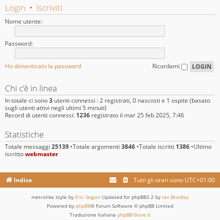
Login
•
Iscriviti
Nome utente:
Password:
Ho dimenticato la password
Ricordami
Chi c’è in linea
In totale ci sono
3
utenti connessi : 2 registrati, 0 nascosti e 1 ospite (basato
sugli utenti attivi negli ultimi 5 minuti)
Record di utenti connessi:
1236
registrato il mar 25 feb 2025, 7:46
Statistiche
Totale messaggi
25139
•Totale argomenti
3846
•Totale iscritti
1386
•Ultimo
iscritto
webmaster
Indice
Tutti gli orari sono
UTC+01:00
metrolike style by
Eric Seguin
Updated for phpBB3.2 by
Ian Bradley
Powered by
phpBB
® Forum Software © phpBB Limited
Traduzione Italiana
phpBB-Store.it