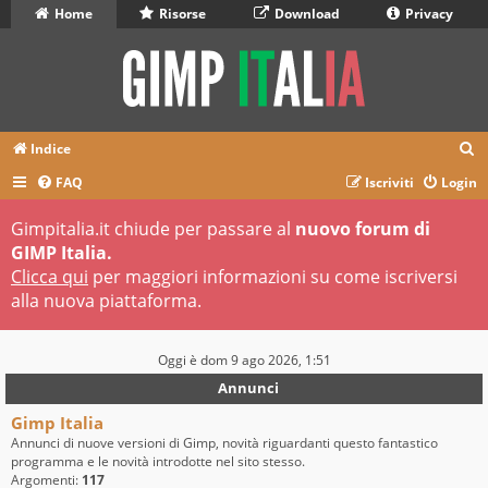
Home
Risorse
Download
Privacy
C
Indice
e
FAQ
Iscriviti
Login
r
Gimpitalia.it chiude per passare al
nuovo forum di
c
GIMP Italia.
a
Clicca qui
per maggiori informazioni su come iscriversi
alla nuova piattaforma.
Oggi è dom 9 ago 2026, 1:51
Annunci
Gimp Italia
Annunci di nuove versioni di Gimp, novità riguardanti questo fantastico
programma e le novità introdotte nel sito stesso.
Argomenti:
117