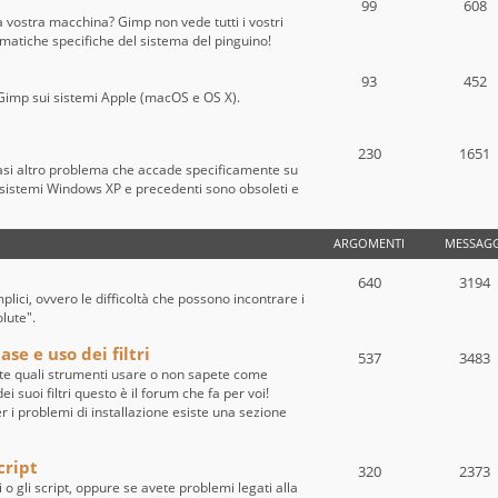
99
608
a vostra macchina? Gimp non vede tutti i vostri
ematiche specifiche del sistema del pinguino!
93
452
 di Gimp sui sistemi Apple (macOS e OS X).
230
1651
iasi altro problema che accade specificamente su
sistemi Windows XP e precedenti sono obsoleti e
ARGOMENTI
MESSAGG
640
3194
ici, ovvero le difficoltà che possono incontrare i
olute".
se e uso dei filtri
537
3483
te quali strumenti usare o non sapete come
i suoi filtri questo è il forum che fa per voi!
per i problemi di installazione esiste una sezione
cript
320
2373
i o gli script, oppure se avete problemi legati alla