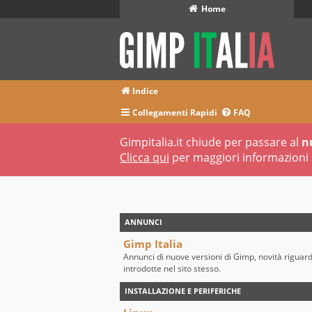
Home
Indice
Collegamenti Rapidi
FAQ
Gimpitalia.it chiude per passare al
n
Clicca qui
per maggiori informazioni 
ANNUNCI
Gimp Italia
Annunci di nuove versioni di Gimp, novità riguar
introdotte nel sito stesso.
INSTALLAZIONE E PERIFERICHE