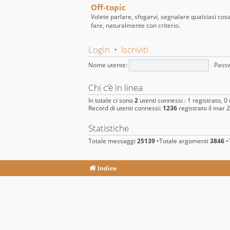
Off-topic
Volete parlare, sfogarvi, segnalare qualsiasi cos
fare, naturalmente con criterio.
Login
•
Iscriviti
Nome utente:
Pass
Chi c’è in linea
In totale ci sono
2
utenti connessi : 1 registrato, 0 
Record di utenti connessi:
1236
registrato il mar 
Statistiche
Totale messaggi
25139
•Totale argomenti
3846
•T
Indice