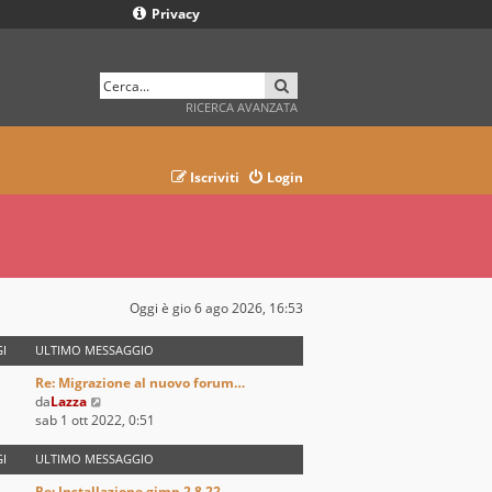
Privacy
CERCA
RICERCA AVANZATA
Iscriviti
Login
Oggi è gio 6 ago 2026, 16:53
I
ULTIMO MESSAGGIO
Re: Migrazione al nuovo forum…
V
da
Lazza
e
sab 1 ott 2022, 0:51
d
i
I
ULTIMO MESSAGGIO
u
Re: Installazione gimp 2.8.22