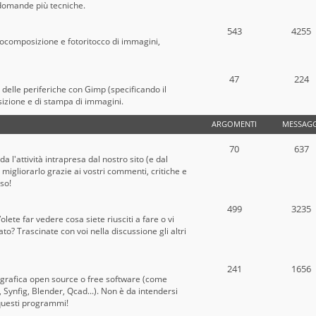
e domande più tecniche.
543
4255
tocomposizione e fotoritocco di immagini,
47
224
o delle periferiche con Gimp (specificando il
sizione e di stampa di immagini.
ARGOMENTI
MESSAGG
70
637
a l'attività intrapresa dal nostro sito (e dal
migliorarlo grazie ai vostri commenti, critiche e
oso!
499
3235
lete far vedere cosa siete riusciti a fare o vi
? Trascinate con voi nella discussione gli altri
241
1656
 grafica open source o free software (come
Synfig, Blender, Qcad...). Non è da intendersi
questi programmi!