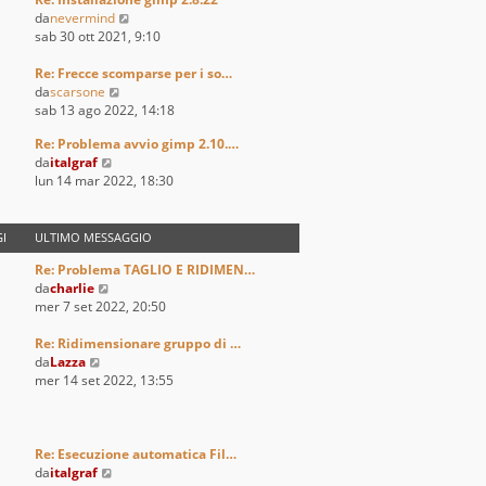
l
V
da
nevermind
t
e
sab 30 ott 2021, 9:10
i
d
m
i
Re: Frecce scomparse per i so…
o
V
u
da
scarsone
m
e
l
sab 13 ago 2022, 14:18
e
d
t
s
Re: Problema avvio gimp 2.10.…
i
i
s
V
da
italgraf
u
m
a
e
lun 14 mar 2022, 18:30
l
o
g
d
t
m
g
i
i
e
i
u
I
ULTIMO MESSAGGIO
m
s
o
l
o
s
Re: Problema TAGLIO E RIDIMEN…
t
m
a
V
da
charlie
i
e
g
e
mer 7 set 2022, 20:50
m
s
g
d
o
s
i
i
Re: Ridimensionare gruppo di …
m
a
o
V
u
da
Lazza
e
g
e
l
mer 14 set 2022, 13:55
s
g
d
t
s
i
i
i
a
o
u
m
g
l
o
Re: Esecuzione automatica Fil…
g
t
m
V
da
italgraf
i