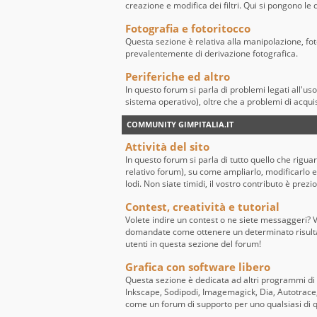
creazione e modifica dei filtri. Qui si pongono l
Fotografia e fotoritocco
Questa sezione è relativa alla manipolazione, fo
prevalentemente di derivazione fotografica.
Periferiche ed altro
In questo forum si parla di problemi legati all'us
sistema operativo), oltre che a problemi di acqui
COMMUNITY GIMPITALIA.IT
Attività del sito
In questo forum si parla di tutto quello che riguard
relativo forum), su come ampliarlo, modificarlo e 
lodi. Non siate timidi, il vostro contributo è prezi
Contest, creatività e tutorial
Volete indire un contest o ne siete messaggeri? Vo
domandate come ottenere un determinato risultato
utenti in questa sezione del forum!
Grafica con software libero
Questa sezione è dedicata ad altri programmi di
Inkscape, Sodipodi, Imagemagick, Dia, Autotrace, 
come un forum di supporto per uno qualsiasi di 