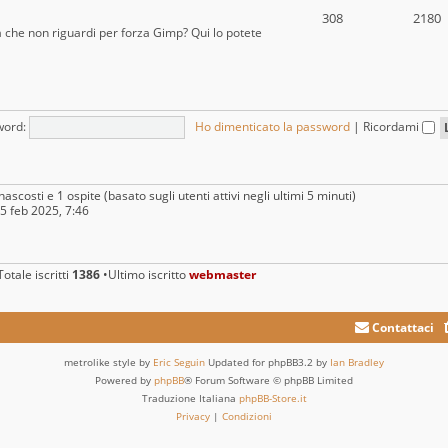
308
2180
a che non riguardi per forza Gimp? Qui lo potete
word:
Ho dimenticato la password
|
Ricordami
nascosti e 1 ospite (basato sugli utenti attivi negli ultimi 5 minuti)
25 feb 2025, 7:46
otale iscritti
1386
•Ultimo iscritto
webmaster
Contattaci
metrolike style by
Eric Seguin
Updated for phpBB3.2 by
Ian Bradley
Powered by
phpBB
® Forum Software © phpBB Limited
Traduzione Italiana
phpBB-Store.it
Privacy
|
Condizioni