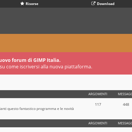
Risorse
Download
uovo forum di GIMP Italia.
su come iscriversi alla nuova piattaforma.
ARGOMENTI
MESSAGG
117
448
danti questo fantastico programma e le novità
ARGOMENTI
MESSAGG