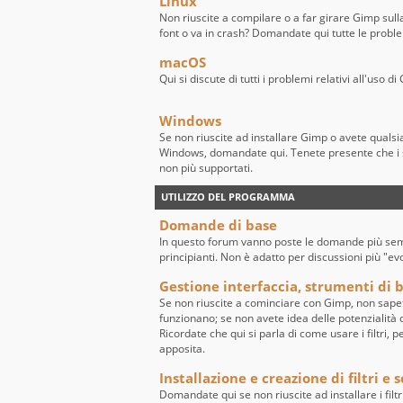
Linux
Non riuscite a compilare o a far girare Gimp sull
font o va in crash? Domandate qui tutte le probl
macOS
Qui si discute di tutti i problemi relativi all'uso
Windows
Se non riuscite ad installare Gimp o avete quals
Windows, domandate qui. Tenete presente che i 
non più supportati.
UTILIZZO DEL PROGRAMMA
Domande di base
In questo forum vanno poste le domande più sempl
principianti. Non è adatto per discussioni più "ev
Gestione interfaccia, strumenti di ba
Se non riuscite a cominciare con Gimp, non sape
funzionano; se non avete idea delle potenzialità de
Ricordate che qui si parla di come usare i filtri, 
apposita.
Installazione e creazione di filtri e s
Domandate qui se non riuscite ad installare i filtr