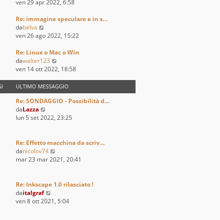
i
e
e
ven 29 apr 2022, 6:58
o
m
s
d
o
s
i
Re: immagine speculare e in s…
V
m
a
u
da
belva
e
e
g
l
ven 26 ago 2022, 15:22
d
s
g
t
i
s
i
i
Re: Linux o Mac o Win
u
a
o
m
V
da
walter123
l
g
o
e
ven 14 ott 2022, 18:58
t
g
m
d
i
i
e
i
I
ULTIMO MESSAGGIO
m
o
s
u
Re: SONDAGGIO - Possibilità d…
o
s
l
V
da
Lazza
m
a
t
e
lun 5 set 2022, 23:25
e
g
i
d
s
g
m
i
s
i
o
u
Re: Effetto macchina da scriv…
a
o
m
l
V
da
nicolov74
g
e
t
e
mar 23 mar 2021, 20:41
g
s
i
d
i
s
m
i
o
a
o
u
Re: Inkscape 1.0 rilasciato !
g
m
V
l
da
italgraf
g
e
e
t
ven 8 ott 2021, 5:04
i
s
d
i
o
s
i
m