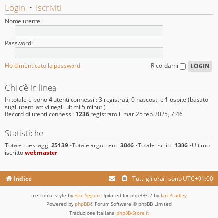
Login
•
Iscriviti
Nome utente:
Password:
Ho dimenticato la password
Ricordami
Chi c’è in linea
In totale ci sono
4
utenti connessi : 3 registrati, 0 nascosti e 1 ospite (basato
sugli utenti attivi negli ultimi 5 minuti)
Record di utenti connessi:
1236
registrato il mar 25 feb 2025, 7:46
Statistiche
Totale messaggi
25139
•Totale argomenti
3846
•Totale iscritti
1386
•Ultimo
iscritto
webmaster
Indice
Tutti gli orari sono
UTC+01:00
metrolike style by
Eric Seguin
Updated for phpBB3.2 by
Ian Bradley
Powered by
phpBB
® Forum Software © phpBB Limited
Traduzione Italiana
phpBB-Store.it