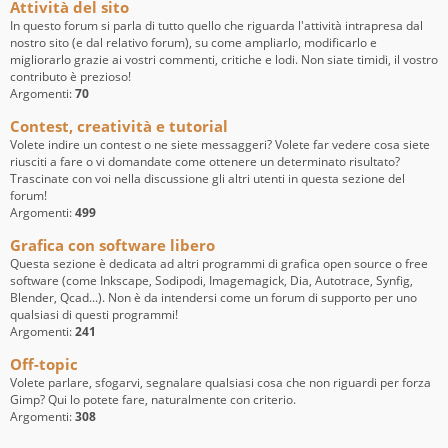
Attività del sito
In questo forum si parla di tutto quello che riguarda l'attività intrapresa dal
nostro sito (e dal relativo forum), su come ampliarlo, modificarlo e
migliorarlo grazie ai vostri commenti, critiche e lodi. Non siate timidi, il vostro
contributo è prezioso!
Argomenti:
70
Contest, creatività e tutorial
Volete indire un contest o ne siete messaggeri? Volete far vedere cosa siete
riusciti a fare o vi domandate come ottenere un determinato risultato?
Trascinate con voi nella discussione gli altri utenti in questa sezione del
forum!
Argomenti:
499
Grafica con software libero
Questa sezione è dedicata ad altri programmi di grafica open source o free
software (come Inkscape, Sodipodi, Imagemagick, Dia, Autotrace, Synfig,
Blender, Qcad...). Non è da intendersi come un forum di supporto per uno
qualsiasi di questi programmi!
Argomenti:
241
Off-topic
Volete parlare, sfogarvi, segnalare qualsiasi cosa che non riguardi per forza
Gimp? Qui lo potete fare, naturalmente con criterio.
Argomenti:
308