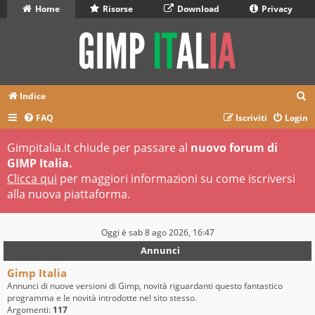
Home
Risorse
Download
Privacy
C
Indice
e
FAQ
Iscriviti
Login
r
Gimpitalia.it chiude per passare al
nuovo forum di
c
GIMP Italia.
a
Clicca qui
per maggiori informazioni su come iscriversi
alla nuova piattaforma.
Oggi è sab 8 ago 2026, 16:47
Annunci
Gimp Italia
Annunci di nuove versioni di Gimp, novità riguardanti questo fantastico
programma e le novità introdotte nel sito stesso.
Argomenti:
117