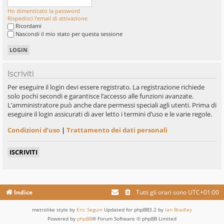
Ho dimenticato la password
Rispedisci l’email di attivazione
Ricordami
Nascondi il mio stato per questa sessione
Iscriviti
Per eseguire il login devi essere registrato. La registrazione richiede
solo pochi secondi e garantisce l’accesso alle funzioni avanzate.
L’amministratore può anche dare permessi speciali agli utenti. Prima di
eseguire il login assicurati di aver letto i termini d’uso e le varie regole.
Condizioni d’uso
|
Trattamento dei dati personali
ISCRIVITI
Indice
Tutti gli orari sono
UTC+01:00
metrolike style by
Eric Seguin
Updated for phpBB3.2 by
Ian Bradley
Powered by
phpBB
® Forum Software © phpBB Limited