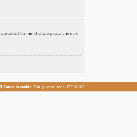
oni avanzate. L’amministratore può anche dare
Cancella cookie
Tutti gli orari sono
UTC+01:00