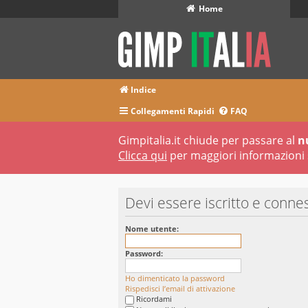
Home
Indice
Collegamenti Rapidi
FAQ
Gimpitalia.it chiude per passare al
n
Clicca qui
per maggiori informazioni 
Devi essere iscritto e conne
Nome utente:
Password:
Ho dimenticato la password
Rispedisci l’email di attivazione
Ricordami