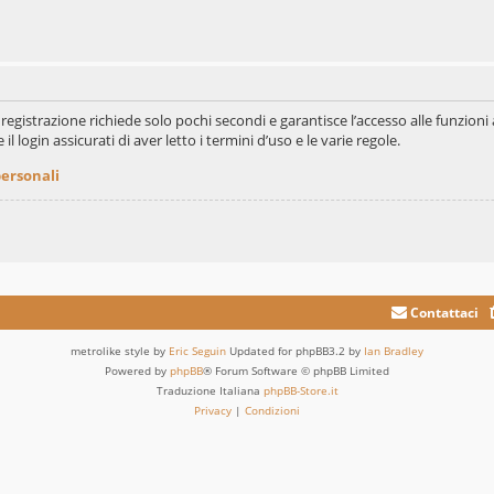
La registrazione richiede solo pochi secondi e garantisce l’accesso alle funzi
il login assicurati di aver letto i termini d’uso e le varie regole.
personali
Contattaci
metrolike style by
Eric Seguin
Updated for phpBB3.2 by
Ian Bradley
Powered by
phpBB
® Forum Software © phpBB Limited
Traduzione Italiana
phpBB-Store.it
Privacy
|
Condizioni