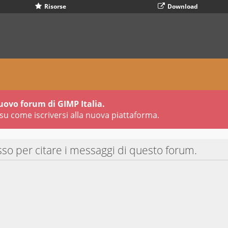
Risorse
Download
uovo forum di GIMP Italia.
su come iscriversi alla nuova piattaforma.
sso per citare i messaggi di questo forum.