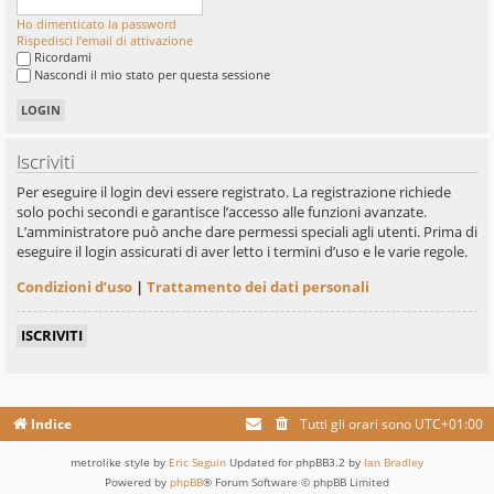
Ho dimenticato la password
Rispedisci l’email di attivazione
Ricordami
Nascondi il mio stato per questa sessione
Iscriviti
Per eseguire il login devi essere registrato. La registrazione richiede
solo pochi secondi e garantisce l’accesso alle funzioni avanzate.
L’amministratore può anche dare permessi speciali agli utenti. Prima di
eseguire il login assicurati di aver letto i termini d’uso e le varie regole.
Condizioni d’uso
|
Trattamento dei dati personali
ISCRIVITI
Indice
Tutti gli orari sono
UTC+01:00
metrolike style by
Eric Seguin
Updated for phpBB3.2 by
Ian Bradley
Powered by
phpBB
® Forum Software © phpBB Limited