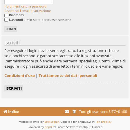
Ho dimenticato la password
Rispedisci l’email di attivazione
Ricordami
Nascondi il mio stato per questa sessione
Iscriviti
Per eseguire il login devi essere registrato. La registrazione richiede
solo pochi secondi e garantisce l’accesso alle funzioni avanzate.
L’amministratore può anche dare permessi speciali agli utenti. Prima di
eseguire il login assicurati di aver letto i termini d’uso e le varie regole.
Condizioni d’uso
|
Trattamento dei dati personali
ISCRIVITI
Indice
Tutti gli orari sono
UTC+01:00
metrolike style by
Eric Seguin
Updated for phpBB3.2 by
Ian Bradley
Powered by
phpBB
® Forum Software © phpBB Limited