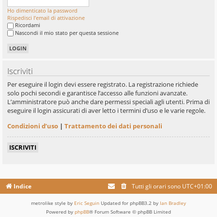
Ho dimenticato la password
Rispedisci l’email di attivazione
Ricordami
Nascondi il mio stato per questa sessione
Iscriviti
Per eseguire il login devi essere registrato. La registrazione richiede
solo pochi secondi e garantisce l’accesso alle funzioni avanzate.
L’amministratore può anche dare permessi speciali agli utenti. Prima di
eseguire il login assicurati di aver letto i termini d’uso e le varie regole.
Condizioni d’uso
|
Trattamento dei dati personali
ISCRIVITI
Indice
Tutti gli orari sono
UTC+01:00
metrolike style by
Eric Seguin
Updated for phpBB3.2 by
Ian Bradley
Powered by
phpBB
® Forum Software © phpBB Limited