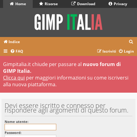
Home
Risorse
Download
Privacy
C
Indice
e
FAQ
Iscriviti
Login
r
Gimpitalia.it chiude per passare al
nuovo forum di
c
GIMP Italia.
a
Clicca qui
per maggiori informazioni su come iscriversi
alla nuova piattaforma.
Devi essere iscritto e connesso per
rispondere agli argomenti di questo forum.
Nome utente:
Password: