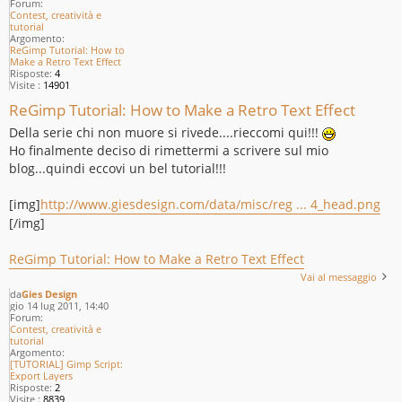
Forum:
Contest, creatività e
tutorial
Argomento:
ReGimp Tutorial: How to
Make a Retro Text Effect
Risposte:
4
Visite :
14901
ReGimp Tutorial: How to Make a Retro Text Effect
Della serie chi non muore si rivede....rieccomi qui!!!
Ho finalmente deciso di rimettermi a scrivere sul mio
blog...quindi eccovi un bel tutorial!!!
[img]
http://www.giesdesign.com/data/misc/reg ... 4_head.png
[/img]
ReGimp Tutorial: How to Make a Retro Text Effect
Vai al messaggio
da
Gies Design
gio 14 lug 2011, 14:40
Forum:
Contest, creatività e
tutorial
Argomento:
[TUTORIAL] Gimp Script:
Export Layers
Risposte:
2
Visite :
8839