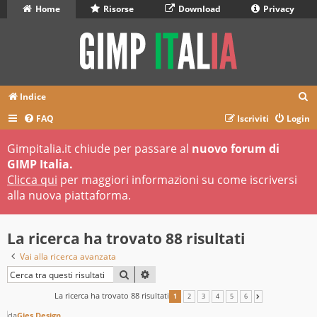
Home
Risorse
Download
Privacy
C
Indice
e
FAQ
Iscriviti
Login
r
Gimpitalia.it chiude per passare al
nuovo forum di
c
GIMP Italia.
a
Clicca qui
per maggiori informazioni su come iscriversi
alla nuova piattaforma.
La ricerca ha trovato 88 risultati
Vai alla ricerca avanzata
CERCA
RICERCA AVANZATA
La ricerca ha trovato 88 risultati
1
2
3
4
5
6
PROSSIMO
da
Gies Design