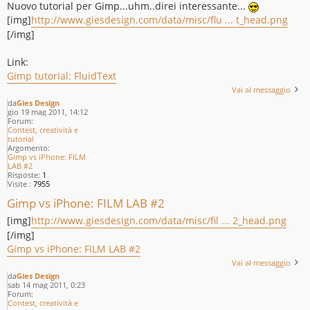
Nuovo tutorial per Gimp...uhm..direi interessante...
[img]
http://www.giesdesign.com/data/misc/flu ... t_head.png
[/img]
Link:
Gimp tutorial: FluidText
Vai al messaggio
da
Gies Design
gio 19 mag 2011, 14:12
Forum:
Contest, creatività e
tutorial
Argomento:
Gimp vs iPhone: FILM
LAB #2
Risposte:
1
Visite :
7955
Gimp vs iPhone: FILM LAB #2
[img]
http://www.giesdesign.com/data/misc/fil ... 2_head.png
[/img]
Gimp vs iPhone: FILM LAB #2
Vai al messaggio
da
Gies Design
sab 14 mag 2011, 0:23
Forum:
Contest, creatività e