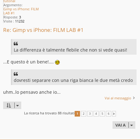
tutorial
Argomento:
Gimp vs iPhone: FILM
LAB #1
Risposte:
3
Visite :
11232
Re: Gimp vs iPhone: FILM LAB #1
La differenza è talmente flebile che non si vede quasi!
...E questo è un bene!....
dovresti separare con una riga bianca le due metà credo
uhm..lo pensavo anche io...
Vai al messaggio
La ricerca ha trovato 88 risultati
1
2
3
4
5
6
PROSSIMO
VAI A