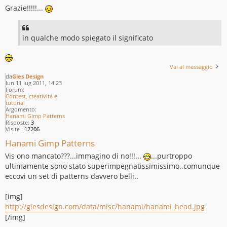
Grazie!!!!!...
in qualche modo spiegato il significato
Vai al messaggio
da
Gies Design
lun 11 lug 2011, 14:23
Forum:
Contest, creatività e
tutorial
Argomento:
Hanami Gimp Patterns
Risposte:
3
Visite :
12206
Hanami Gimp Patterns
Vis ono mancato???...immagino di no!!!...
...purtroppo
ultimamente sono stato superimpegnatissimissimo..comunque
eccovi un set di patterns davvero belli..
[img]
http://giesdesign.com/data/misc/hanami/hanami_head.jpg
[/img]