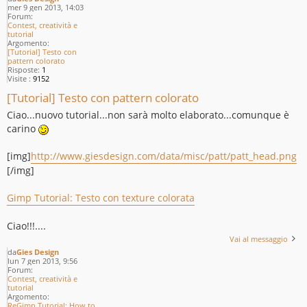
mer 9 gen 2013, 14:03
Forum:
Contest, creatività e
tutorial
Argomento:
[Tutorial] Testo con
pattern colorato
Risposte:
1
Visite :
9152
[Tutorial] Testo con pattern colorato
Ciao...nuovo tutorial...non sarà molto elaborato...comunque è
carino
[img]
http://www.giesdesign.com/data/misc/patt/patt_head.png
[/img]
Gimp Tutorial: Testo con texture colorata
Ciao!!!....
Vai al messaggio
da
Gies Design
lun 7 gen 2013, 9:56
Forum:
Contest, creatività e
tutorial
Argomento:
ReGimp Tutorial: How to