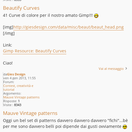
Beautify Curves
41 Curve di colore per il nostro amato Gimp!!!
[img]
http://giesdesign.com/data/misc/beaut/beaut_head.png
[/img]
Link:
Gimp Resource: Beautify Curves
Ciao!
Vai al messaggio
da
Gies Design
ven 4 gen 2013, 11:55
Forum:
Contest, creatività e
tutorial
Argomento:
Mauve Vintage patterns
Risposte:
1
Visite :
8343
Mauve Vintage patterns
Oggi un bel set di patterns davvero davvero davvero "fichi"...bè
per me sono davvero belli poi dipende dai gusti ovviamente