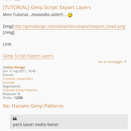
[TUTORIAL] Gimp Script: Export Layers
Mini Tutorial...moooolto utile!!!...
[img]
http://giesdesign.com/data/misc/export/export_head.png
[/img]
Link:
Gimp Script Export Layers
Vai al messaggio
da
Gies Design
lun 11 lug 2011, 16:45
Forum:
Contest, creatività e
tutorial
Argomento:
Hanami Gimp Patterns
Risposte:
3
Visite :
12206
Re: Hanami Gimp Patterns
però lavori molto bene!