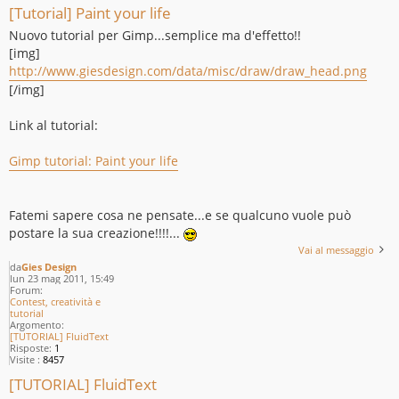
[Tutorial] Paint your life
Nuovo tutorial per Gimp...semplice ma d'effetto!!
[img]
http://www.giesdesign.com/data/misc/draw/draw_head.png
[/img]
Link al tutorial:
Gimp tutorial: Paint your life
Fatemi sapere cosa ne pensate...e se qualcuno vuole può
postare la sua creazione!!!!...
Vai al messaggio
da
Gies Design
lun 23 mag 2011, 15:49
Forum:
Contest, creatività e
tutorial
Argomento:
[TUTORIAL] FluidText
Risposte:
1
Visite :
8457
[TUTORIAL] FluidText