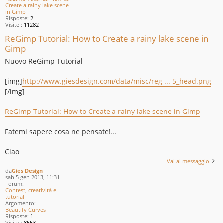
Create a rainy lake scene
in Gimp
Risposte:
2
Visite :
11282
ReGimp Tutorial: How to Create a rainy lake scene in
Gimp
Nuovo ReGimp Tutorial
[img]
http://www.giesdesign.com/data/misc/reg ... 5_head.png
[/img]
ReGimp Tutorial: How to Create a rainy lake scene in Gimp
Fatemi sapere cosa ne pensate!...
Ciao
Vai al messaggio
da
Gies Design
sab 5 gen 2013, 11:31
Forum:
Contest, creatività e
tutorial
Argomento:
Beautify Curves
Risposte:
1
Visite :
8553