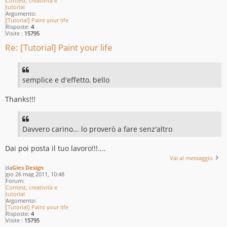
Contest, creatività e
tutorial
Argomento:
[Tutorial] Paint your life
Risposte:
4
Visite :
15795
Re: [Tutorial] Paint your life
semplice e d'effetto, bello
Thanks!!!
Davvero carino... lo proverò a fare senz'altro
Dai poi posta il tuo lavoro!!!....
Vai al messaggio
da
Gies Design
gio 26 mag 2011, 10:48
Forum:
Contest, creatività e
tutorial
Argomento:
[Tutorial] Paint your life
Risposte:
4
Visite :
15795