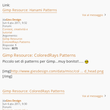
Link:
Gimp Resource: Hanami Patterns
Vai al messaggio
da
Gies Design
lun 6 giu 2011, 9:32
Forum:
Contest, creatività e
tutorial
Argomento:
Gimp Resource:
ColoredRays Patterns
Risposte:
1
Visite :
8070
Gimp Resource: ColoredRays Patterns
Piccolo set di patterns per Gimp...muy bonito!!.....
[img]
http://www.giesdesign.com/data/misc/col ... d_head.png
[/img]
Gimp Resource: ColoredRays Patterns
Vai al messaggio
da
Gies Design
lun 6 giu 2011, 9:30
Forum: