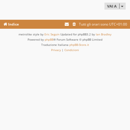
VAI A
Indice
Tutti gli orari sono
UTC+01:00
metrolike style by
Eric Seguin
Updated for phpBB3.2 by
Ian Bradley
Powered by
phpBB
® Forum Software © phpBB Limited
Traduzione Italiana
phpBB-Store.it
Privacy
|
Condizioni