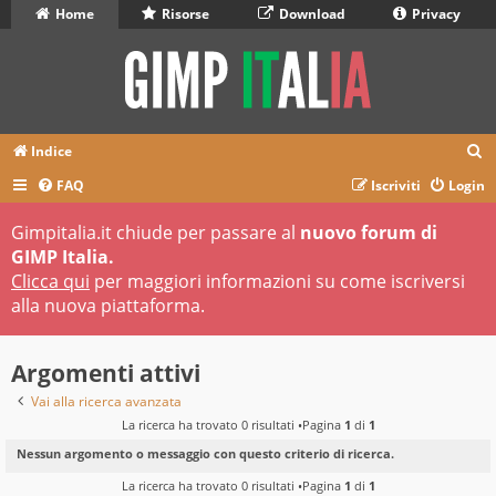
Home
Risorse
Download
Privacy
C
Indice
e
FAQ
Iscriviti
Login
r
Gimpitalia.it chiude per passare al
nuovo forum di
c
GIMP Italia.
a
Clicca qui
per maggiori informazioni su come iscriversi
alla nuova piattaforma.
Argomenti attivi
Vai alla ricerca avanzata
La ricerca ha trovato 0 risultati •Pagina
1
di
1
Nessun argomento o messaggio con questo criterio di ricerca.
La ricerca ha trovato 0 risultati •Pagina
1
di
1