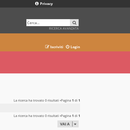
Privacy
CERCA
RICERCA AVANZATA
Iscriviti
Login
La ricerca ha trovato 0 risultati •Pagina
1
di
1
La ricerca ha trovato 0 risultati •Pagina
1
di
1
VAI A