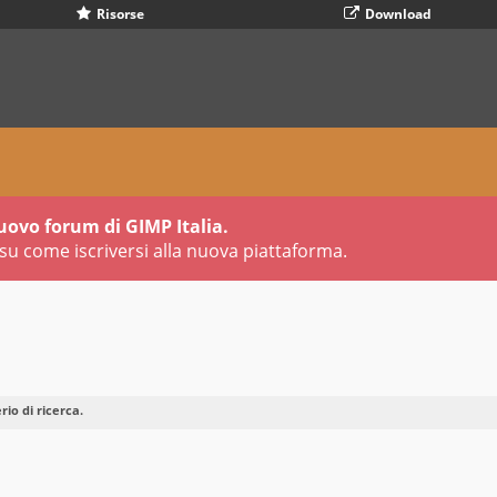
Risorse
Download
uovo forum di GIMP Italia.
su come iscriversi alla nuova piattaforma.
io di ricerca.