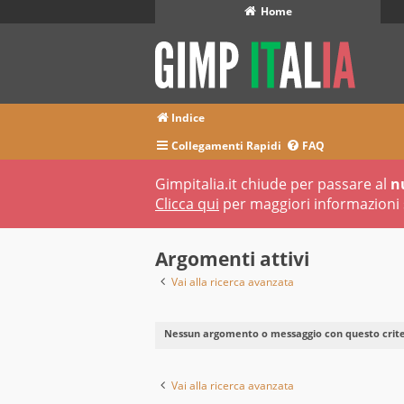
Home
Indice
Collegamenti Rapidi
FAQ
Gimpitalia.it chiude per passare al
n
Clicca qui
per maggiori informazioni 
Argomenti attivi
Vai alla ricerca avanzata
Nessun argomento o messaggio con questo criter
Vai alla ricerca avanzata