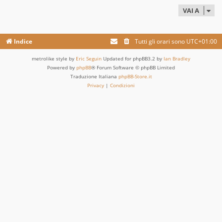
VAI A
Indice
Tutti gli orari sono
UTC+01:00
metrolike style by
Eric Seguin
Updated for phpBB3.2 by
Ian Bradley
Powered by
phpBB
® Forum Software © phpBB Limited
Traduzione Italiana
phpBB-Store.it
Privacy
|
Condizioni