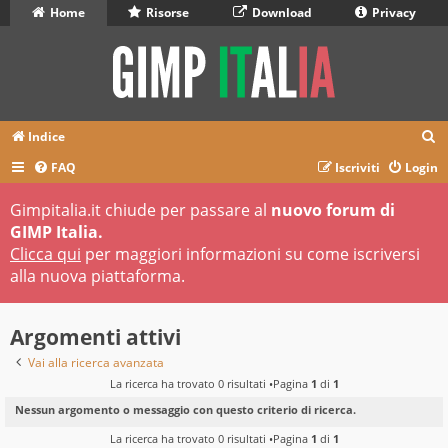
Home
Risorse
Download
Privacy
C
Indice
e
FAQ
Iscriviti
Login
r
Gimpitalia.it chiude per passare al
nuovo forum di
c
GIMP Italia.
a
Clicca qui
per maggiori informazioni su come iscriversi
alla nuova piattaforma.
Argomenti attivi
Vai alla ricerca avanzata
La ricerca ha trovato 0 risultati •Pagina
1
di
1
Nessun argomento o messaggio con questo criterio di ricerca.
La ricerca ha trovato 0 risultati •Pagina
1
di
1