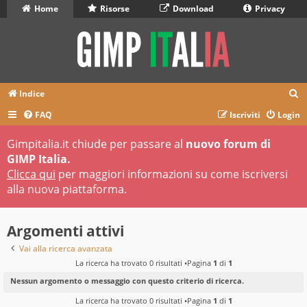
Home
Risorse
Download
Privacy
C
Indice
e
FAQ
Iscriviti
Login
r
Gimpitalia.it chiude per passare al
nuovo forum di
c
GIMP Italia.
a
Clicca qui
per maggiori informazioni su come iscriversi
alla nuova piattaforma.
Argomenti attivi
Vai alla ricerca avanzata
La ricerca ha trovato 0 risultati •Pagina
1
di
1
Nessun argomento o messaggio con questo criterio di ricerca.
La ricerca ha trovato 0 risultati •Pagina
1
di
1