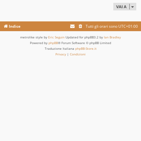
VAI A
Indice
Tutti gli orari sono
UTC+01:00
metrolike style by
Eric Seguin
Updated for phpBB3.2 by
Ian Bradley
Powered by
phpBB
® Forum Software © phpBB Limited
Traduzione Italiana
phpBB-Store.it
Privacy
|
Condizioni