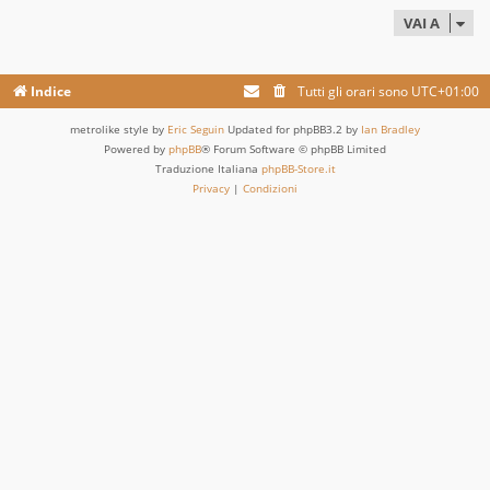
VAI A
Indice
Tutti gli orari sono
UTC+01:00
metrolike style by
Eric Seguin
Updated for phpBB3.2 by
Ian Bradley
Powered by
phpBB
® Forum Software © phpBB Limited
Traduzione Italiana
phpBB-Store.it
Privacy
|
Condizioni