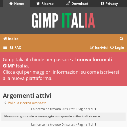
Home
Risorse
Download
Privacy
C
Indice
e
FAQ
Iscriviti
Login
r
Gimpitalia.it chiude per passare al
nuovo forum di
c
GIMP Italia.
a
Clicca qui
per maggiori informazioni su come iscriversi
alla nuova piattaforma.
Argomenti attivi
Vai alla ricerca avanzata
La ricerca ha trovato 0 risultati •Pagina
1
di
1
Nessun argomento o messaggio con questo criterio di ricerca.
La ricerca ha trovato 0 risultati •Pagina
1
di
1