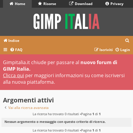
Home
Risorse
Download
Privacy
C
Indice
e
FAQ
Iscriviti
Login
r
Gimpitalia.it chiude per passare al
nuovo forum di
c
GIMP Italia.
a
Clicca qui
per maggiori informazioni su come iscriversi
alla nuova piattaforma.
Argomenti attivi
Vai alla ricerca avanzata
La ricerca ha trovato 0 risultati •Pagina
1
di
1
Nessun argomento o messaggio con questo criterio di ricerca.
La ricerca ha trovato 0 risultati •Pagina
1
di
1