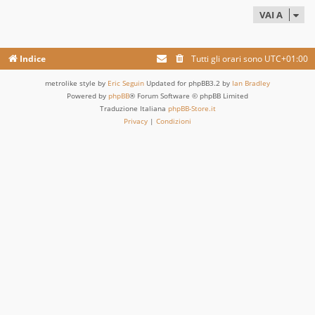
VAI A
Indice
Tutti gli orari sono
UTC+01:00
metrolike style by
Eric Seguin
Updated for phpBB3.2 by
Ian Bradley
Powered by
phpBB
® Forum Software © phpBB Limited
Traduzione Italiana
phpBB-Store.it
Privacy
|
Condizioni