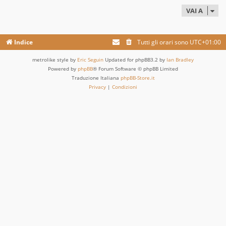
VAI A
Indice
Tutti gli orari sono
UTC+01:00
metrolike style by
Eric Seguin
Updated for phpBB3.2 by
Ian Bradley
Powered by
phpBB
® Forum Software © phpBB Limited
Traduzione Italiana
phpBB-Store.it
Privacy
|
Condizioni