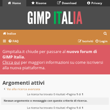
Home
Risorse
Download
Privacy
C
Indice
e
FAQ
Iscriviti
Login
r
Gimpitalia.it chiude per passare al
nuovo forum di
c
GIMP Italia.
a
Clicca qui
per maggiori informazioni su come iscriversi
alla nuova piattaforma.
Argomenti attivi
Vai alla ricerca avanzata
La ricerca ha trovato 0 risultati •Pagina
1
di
1
Nessun argomento o messaggio con questo criterio di ricerca.
La ricerca ha trovato 0 risultati •Pagina
1
di
1