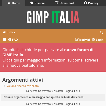
Home
Risorse
Download
Privacy
C
Indice
e
FAQ
Iscriviti
Login
r
Gimpitalia.it chiude per passare al
nuovo forum di
c
GIMP Italia.
a
Clicca qui
per maggiori informazioni su come iscriversi
alla nuova piattaforma.
Argomenti attivi
Vai alla ricerca avanzata
La ricerca ha trovato 0 risultati •Pagina
1
di
1
Nessun argomento o messaggio con questo criterio di ricerca.
La ricerca ha trovato 0 risultati •Pagina
1
di
1