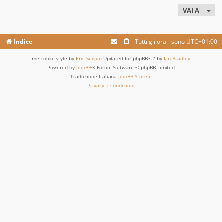
VAI A
Indice
Tutti gli orari sono
UTC+01:00
metrolike style by
Eric Seguin
Updated for phpBB3.2 by
Ian Bradley
Powered by
phpBB
® Forum Software © phpBB Limited
Traduzione Italiana
phpBB-Store.it
Privacy
|
Condizioni