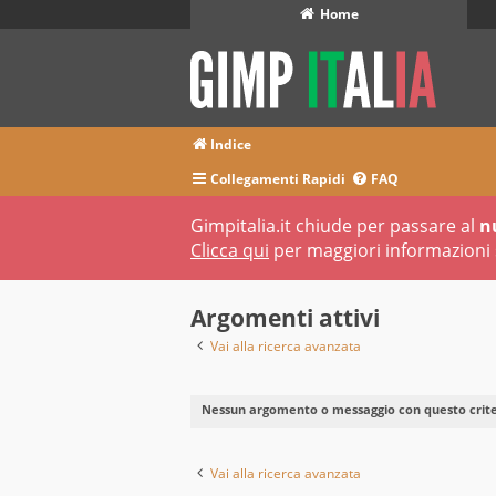
Home
Indice
Collegamenti Rapidi
FAQ
Gimpitalia.it chiude per passare al
n
Clicca qui
per maggiori informazioni 
Argomenti attivi
Vai alla ricerca avanzata
Nessun argomento o messaggio con questo criter
Vai alla ricerca avanzata