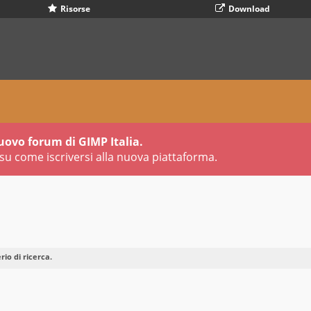
Risorse
Download
uovo forum di GIMP Italia.
su come iscriversi alla nuova piattaforma.
io di ricerca.