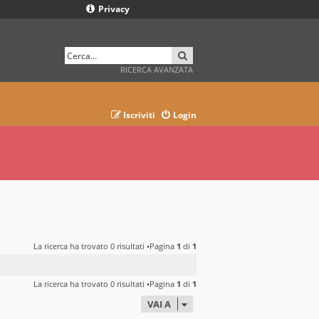
Privacy
CERCA
RICERCA AVANZATA
Iscriviti
Login
La ricerca ha trovato 0 risultati •Pagina
1
di
1
La ricerca ha trovato 0 risultati •Pagina
1
di
1
VAI A