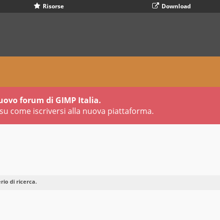
Risorse
Download
uovo forum di GIMP Italia.
su come iscriversi alla nuova piattaforma.
io di ricerca.