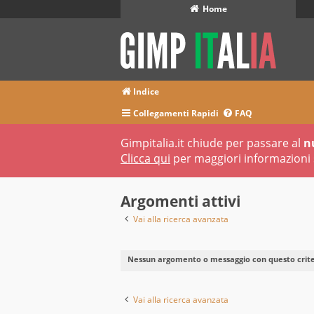
Home
Indice
Collegamenti Rapidi
FAQ
Gimpitalia.it chiude per passare al
n
Clicca qui
per maggiori informazioni 
Argomenti attivi
Vai alla ricerca avanzata
Nessun argomento o messaggio con questo criter
Vai alla ricerca avanzata