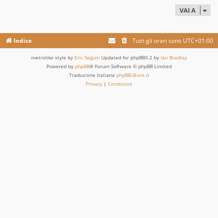
VAI A
Indice
Tutti gli orari sono
UTC+01:00
metrolike style by
Eric Seguin
Updated for phpBB3.2 by
Ian Bradley
Powered by
phpBB
® Forum Software © phpBB Limited
Traduzione Italiana
phpBB-Store.it
Privacy
|
Condizioni