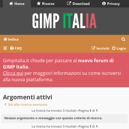
Home
Risorse
Download
Privacy
C
Indice
e
FAQ
Iscriviti
Login
r
Gimpitalia.it chiude per passare al
nuovo forum di
c
GIMP Italia.
a
Clicca qui
per maggiori informazioni su come iscriversi
alla nuova piattaforma.
Argomenti attivi
Vai alla ricerca avanzata
La ricerca ha trovato 0 risultati •Pagina
1
di
1
Nessun argomento o messaggio con questo criterio di ricerca.
La ricerca ha trovato 0 risultati •Pagina
1
di
1