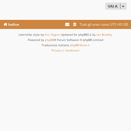
VAI A
Indice
Tutti gli orari sono
UTC+01:00
metrolike style by
Eric Seguin
Updated for phpBB3.2 by
Ian Bradley
Powered by
phpBB
® Forum Software © phpBB Limited
Traduzione Italiana
phpBB-Store.it
Privacy
|
Condizioni