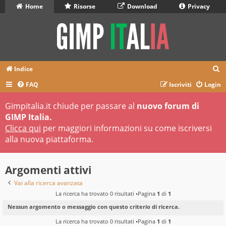
Home
Risorse
Download
Privacy
C
Indice
e
FAQ
Iscriviti
Login
r
Gimpitalia.it chiude per passare al
nuovo forum di
c
GIMP Italia.
a
Clicca qui
per maggiori informazioni su come iscriversi
alla nuova piattaforma.
Argomenti attivi
Vai alla ricerca avanzata
La ricerca ha trovato 0 risultati •Pagina
1
di
1
Nessun argomento o messaggio con questo criterio di ricerca.
La ricerca ha trovato 0 risultati •Pagina
1
di
1