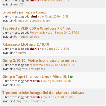
Ultimo messaggioda
charlie
«
sab 2 nov 2019, 17:42
Inviatoin
macOS
tutorials per open toonz
Ultimo messaggioda
johnJ
«
gio 13 giu 2019, 12:53
Inviatoin
Grafica con software libero
Tavoletta VEIKK 50 e WIndows 7 64 bit
Ultimo messaggioda
Robbynaish
«
sab 18 mag 2019, 17:56
Inviatoin
Periferiche ed altro
Rilasciato McGimp 2.10.10
Ultimo messaggioda
charlie
«
gio 2 mag 2019, 8:53
Inviatoin
Windows
Gimp 2.10.10. Molte luci e qualche ombra
Ultimo messaggioda
rgdaroma
«
sab 20 apr 2019, 21:27
Inviatoin
Fotografia e fotoritocco
Gimp e "apri file" con Linux Mint 19.1
Ultimo messaggioda
fabri66
«
lun 7 gen 2019, 22:48
Inviatoin
Linux
Tips and tricks fotografici dal pianeta pixls.us
Ultimo messaggioda
fabri66
«
mar 11 dic 2018, 23:04
Inviatoin
Fotografia e fotoritocco