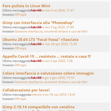
Fare pulizia in Linux Mint
Ultimo messaggioda
fabri66
«
mar 6 ott 2020, 21:47
Inviatoin
Off-topic
Gimp con interfaccia alla "Photoshop"
Ultimo messaggioda
fabri66
«
ven 3 lug 2020, 21:44
Inviatoin
Gestione interfaccia, strumenti di base e uso dei filtri
Ubuntu 20.04 LTS "Focal Fossa" rilasciato
Ultimo messaggioda
fabri66
«
mar 28 apr 2020, 15:28
Inviatoin
Off-topic
Appello Covid-19 ... resistete ... restate a casa !!!
Ultimo messaggioda
fabri66
«
ven 3 apr 2020, 7:38
Inviatoin
Off-topic
Colore interfaccia e valutazione colore immagini
Ultimo messaggioda
fabri66
«
gio 2 gen 2020, 15:10
Inviatoin
Gestione interfaccia, strumenti di base e uso dei filtri
Collaborazione per lavori
Ultimo messaggioda
releone
«
lun 18 nov 2019, 14:41
Inviatoin
Off-topic
Gimp 2.10.14 compatibile con catalina