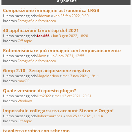
Argomenti
Composizione immagine astronomica LRGB
Ultimo messaggioda
Aldozan
«
ven 25 feb 2022, 9:30
Inviatoin
Fotografia e fotoritocco
40 applicazioni Linux top del 2021
Ultimo messaggioda
fabri66
«
lun 3 gen 2022, 18:20
Inviatoin
Off-topic
Ridimensionare più immagini contemporaneamente
Ultimo messaggioda
MaxV
«
lun 8 nov 2021, 12:55
Inviatoin
Fotografia e fotoritocco
Gimp 2.10 - Setup acquisizione negativi
Ultimo messaggioda
MagoMerlino
«
mer 3 nov 2021, 19:11
Inviatoin
macOS
Quale versione di questo plugin?
Ultimo messaggioda
Uth2022
«
mer 13 ott 2021, 20:31
Inviatoin
Windows
Impossibile collegarsi tra account Steam e Origin!
Ultimo messaggioda
Robertmartinez
«
sab 25 set 2021, 11:14
Inviatoin
Off-topic
tavoletta grafica con schermo