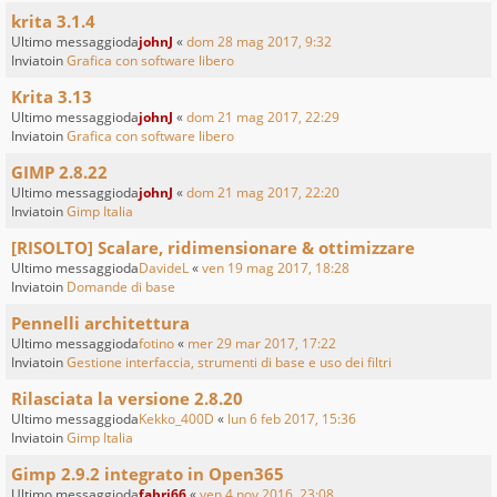
krita 3.1.4
Ultimo messaggioda
johnJ
«
dom 28 mag 2017, 9:32
Inviatoin
Grafica con software libero
Krita 3.13
Ultimo messaggioda
johnJ
«
dom 21 mag 2017, 22:29
Inviatoin
Grafica con software libero
GIMP 2.8.22
Ultimo messaggioda
johnJ
«
dom 21 mag 2017, 22:20
Inviatoin
Gimp Italia
[RISOLTO] Scalare, ridimensionare & ottimizzare
Ultimo messaggioda
DavideL
«
ven 19 mag 2017, 18:28
Inviatoin
Domande di base
Pennelli architettura
Ultimo messaggioda
fotino
«
mer 29 mar 2017, 17:22
Inviatoin
Gestione interfaccia, strumenti di base e uso dei filtri
Rilasciata la versione 2.8.20
Ultimo messaggioda
Kekko_400D
«
lun 6 feb 2017, 15:36
Inviatoin
Gimp Italia
Gimp 2.9.2 integrato in Open365
Ultimo messaggioda
fabri66
«
ven 4 nov 2016, 23:08