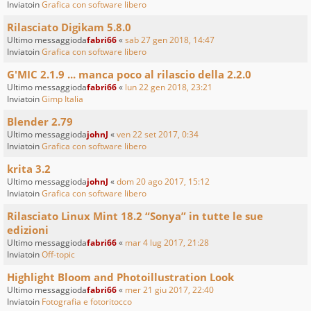
Inviatoin
Grafica con software libero
Rilasciato Digikam 5.8.0
Ultimo messaggioda
fabri66
«
sab 27 gen 2018, 14:47
Inviatoin
Grafica con software libero
G'MIC 2.1.9 ... manca poco al rilascio della 2.2.0
Ultimo messaggioda
fabri66
«
lun 22 gen 2018, 23:21
Inviatoin
Gimp Italia
Blender 2.79
Ultimo messaggioda
johnJ
«
ven 22 set 2017, 0:34
Inviatoin
Grafica con software libero
krita 3.2
Ultimo messaggioda
johnJ
«
dom 20 ago 2017, 15:12
Inviatoin
Grafica con software libero
Rilasciato Linux Mint 18.2 “Sonya” in tutte le sue
edizioni
Ultimo messaggioda
fabri66
«
mar 4 lug 2017, 21:28
Inviatoin
Off-topic
Highlight Bloom and Photoillustration Look
Ultimo messaggioda
fabri66
«
mer 21 giu 2017, 22:40
Inviatoin
Fotografia e fotoritocco