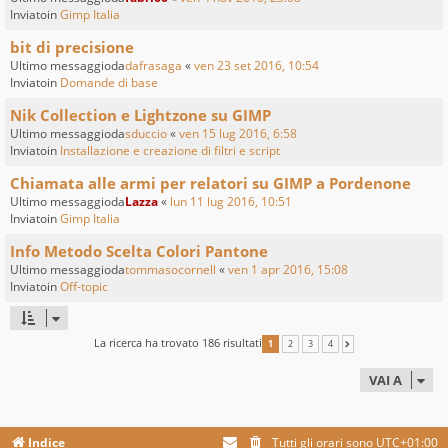
Inviatoin
Gimp Italia
bit di precisione
Ultimo messaggioda
dafrasaga
«
ven 23 set 2016, 10:54
Inviatoin
Domande di base
Nik Collection e Lightzone su GIMP
Ultimo messaggioda
sduccio
«
ven 15 lug 2016, 6:58
Inviatoin
Installazione e creazione di filtri e script
Chiamata alle armi per relatori su GIMP a Pordenone
Ultimo messaggioda
Lazza
«
lun 11 lug 2016, 10:51
Inviatoin
Gimp Italia
Info Metodo Scelta Colori Pantone
Ultimo messaggioda
tommasocornell
«
ven 1 apr 2016, 15:08
Inviatoin
Off-topic
La ricerca ha trovato 186 risultati
1
2
3
4
PROSSIMO
VAI A
Indice
Tutti gli orari sono
UTC+01:00