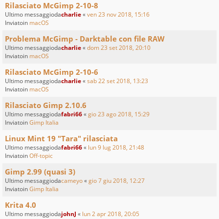
Rilasciato McGimp 2-10-8
Ultimo messaggioda
charlie
«
ven 23 nov 2018, 15:16
Inviatoin
macOS
Problema McGimp - Darktable con file RAW
Ultimo messaggioda
charlie
«
dom 23 set 2018, 20:10
Inviatoin
macOS
Rilasciato McGimp 2-10-6
Ultimo messaggioda
charlie
«
sab 22 set 2018, 13:23
Inviatoin
macOS
Rilasciato Gimp 2.10.6
Ultimo messaggioda
fabri66
«
gio 23 ago 2018, 15:29
Inviatoin
Gimp Italia
Linux Mint 19 "Tara" rilasciata
Ultimo messaggioda
fabri66
«
lun 9 lug 2018, 21:48
Inviatoin
Off-topic
Gimp 2.99 (quasi 3)
Ultimo messaggioda
cameyo
«
gio 7 giu 2018, 12:27
Inviatoin
Gimp Italia
Krita 4.0
Ultimo messaggioda
johnJ
«
lun 2 apr 2018, 20:05