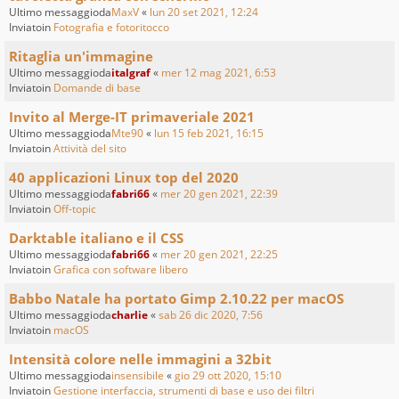
Ultimo messaggioda
MaxV
«
lun 20 set 2021, 12:24
Inviatoin
Fotografia e fotoritocco
Ritaglia un'immagine
Ultimo messaggioda
italgraf
«
mer 12 mag 2021, 6:53
Inviatoin
Domande di base
Invito al Merge-IT primaveriale 2021
Ultimo messaggioda
Mte90
«
lun 15 feb 2021, 16:15
Inviatoin
Attività del sito
40 applicazioni Linux top del 2020
Ultimo messaggioda
fabri66
«
mer 20 gen 2021, 22:39
Inviatoin
Off-topic
Darktable italiano e il CSS
Ultimo messaggioda
fabri66
«
mer 20 gen 2021, 22:25
Inviatoin
Grafica con software libero
Babbo Natale ha portato Gimp 2.10.22 per macOS
Ultimo messaggioda
charlie
«
sab 26 dic 2020, 7:56
Inviatoin
macOS
Intensità colore nelle immagini a 32bit
Ultimo messaggioda
insensibile
«
gio 29 ott 2020, 15:10
Inviatoin
Gestione interfaccia, strumenti di base e uso dei filtri