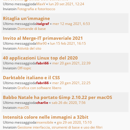
Ultimo messaggioda
MaxV
«
lun 20 set 2021, 12:24
Inviatoin
Fotografia e fotoritocco
Ritaglia un'immagine
Ultimo messaggioda
italgraf
«
mer 12 mag 2021, 6:53
Inviatoin
Domande di base
Invito al Merge-IT primaveriale 2021
Ultimo messaggioda
Mte90
«
lun 15 feb 2021, 16:15
Inviatoin
Attività del sito
40 applicazioni Linux top del 2020
Ultimo messaggioda
fabri66
«
mer 20 gen 2021, 22:39
Inviatoin
Off-topic
Darktable italiano e il CSS
Ultimo messaggioda
fabri66
«
mer 20 gen 2021, 22:25
Inviatoin
Grafica con software libero
Babbo Natale ha portato Gimp 2.10.22 per macOS
Ultimo messaggioda
charlie
«
sab 26 dic 2020, 7:56
Inviatoin
macOS
Intensità colore nelle immagini a 32bit
Ultimo messaggioda
insensibile
«
gio 29 ott 2020, 15:10
Inviatoin
Gestione interfaccia, strumenti di base e uso dei filtri