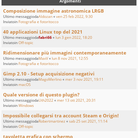
Argomenti
Composizione immagine astronomica LRGB
Ultimo messaggioda
Aldozan
«
ven 25 feb 2022, 9:30
Inviatoin
Fotografia e fotoritocco
40 applicazioni Linux top del 2021
Ultimo messaggioda
fabri66
«
lun 3 gen 2022, 18:20
Inviatoin
Off-topic
Ridimensionare più immagini contemporaneamente
Ultimo messaggioda
MaxV
«
lun 8 nov 2021, 12:55
Inviatoin
Fotografia e fotoritocco
Gimp 2.10 - Setup acquisizione negativi
Ultimo messaggioda
MagoMerlino
«
mer 3 nov 2021, 19:11
Inviatoin
macOS
Quale versione di questo plugin?
Ultimo messaggioda
Uth2022
«
mer 13 ott 2021, 20:31
Inviatoin
Windows
Impossibile collegarsi tra account Steam e Origin!
Ultimo messaggioda
Robertmartinez
«
sab 25 set 2021, 11:14
Inviatoin
Off-topic
tavoletta grafica con schermo