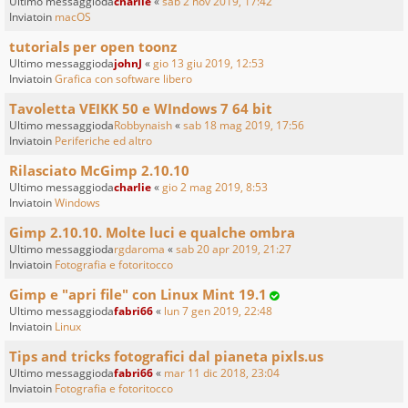
Ultimo messaggioda
charlie
«
sab 2 nov 2019, 17:42
Inviatoin
macOS
tutorials per open toonz
Ultimo messaggioda
johnJ
«
gio 13 giu 2019, 12:53
Inviatoin
Grafica con software libero
Tavoletta VEIKK 50 e WIndows 7 64 bit
Ultimo messaggioda
Robbynaish
«
sab 18 mag 2019, 17:56
Inviatoin
Periferiche ed altro
Rilasciato McGimp 2.10.10
Ultimo messaggioda
charlie
«
gio 2 mag 2019, 8:53
Inviatoin
Windows
Gimp 2.10.10. Molte luci e qualche ombra
Ultimo messaggioda
rgdaroma
«
sab 20 apr 2019, 21:27
Inviatoin
Fotografia e fotoritocco
Gimp e "apri file" con Linux Mint 19.1
Ultimo messaggioda
fabri66
«
lun 7 gen 2019, 22:48
Inviatoin
Linux
Tips and tricks fotografici dal pianeta pixls.us
Ultimo messaggioda
fabri66
«
mar 11 dic 2018, 23:04
Inviatoin
Fotografia e fotoritocco