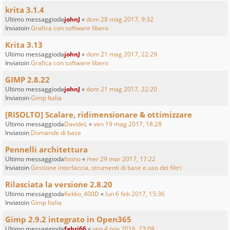
krita 3.1.4
Ultimo messaggioda
johnJ
«
dom 28 mag 2017, 9:32
Inviatoin
Grafica con software libero
Krita 3.13
Ultimo messaggioda
johnJ
«
dom 21 mag 2017, 22:29
Inviatoin
Grafica con software libero
GIMP 2.8.22
Ultimo messaggioda
johnJ
«
dom 21 mag 2017, 22:20
Inviatoin
Gimp Italia
[RISOLTO] Scalare, ridimensionare & ottimizzare
Ultimo messaggioda
DavideL
«
ven 19 mag 2017, 18:28
Inviatoin
Domande di base
Pennelli architettura
Ultimo messaggioda
fotino
«
mer 29 mar 2017, 17:22
Inviatoin
Gestione interfaccia, strumenti di base e uso dei filtri
Rilasciata la versione 2.8.20
Ultimo messaggioda
Kekko_400D
«
lun 6 feb 2017, 15:36
Inviatoin
Gimp Italia
Gimp 2.9.2 integrato in Open365
Ultimo messaggioda
fabri66
«
ven 4 nov 2016, 23:08