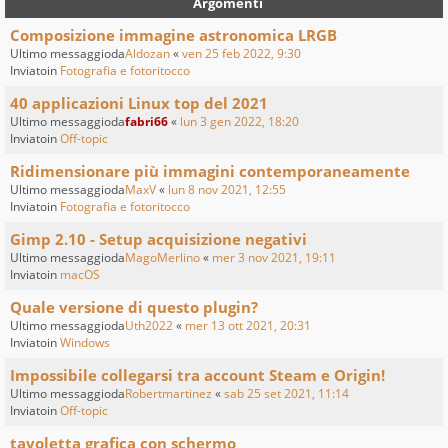
Argomenti
Composizione immagine astronomica LRGB
Ultimo messaggioda
Aldozan
«
ven 25 feb 2022, 9:30
Inviatoin
Fotografia e fotoritocco
40 applicazioni Linux top del 2021
Ultimo messaggioda
fabri66
«
lun 3 gen 2022, 18:20
Inviatoin
Off-topic
Ridimensionare più immagini contemporaneamente
Ultimo messaggioda
MaxV
«
lun 8 nov 2021, 12:55
Inviatoin
Fotografia e fotoritocco
Gimp 2.10 - Setup acquisizione negativi
Ultimo messaggioda
MagoMerlino
«
mer 3 nov 2021, 19:11
Inviatoin
macOS
Quale versione di questo plugin?
Ultimo messaggioda
Uth2022
«
mer 13 ott 2021, 20:31
Inviatoin
Windows
Impossibile collegarsi tra account Steam e Origin!
Ultimo messaggioda
Robertmartinez
«
sab 25 set 2021, 11:14
Inviatoin
Off-topic
tavoletta grafica con schermo