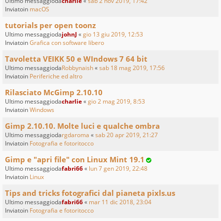
Ultimo messaggioda
charlie
«
sab 2 nov 2019, 17:42
Inviatoin
macOS
tutorials per open toonz
Ultimo messaggioda
johnJ
«
gio 13 giu 2019, 12:53
Inviatoin
Grafica con software libero
Tavoletta VEIKK 50 e WIndows 7 64 bit
Ultimo messaggioda
Robbynaish
«
sab 18 mag 2019, 17:56
Inviatoin
Periferiche ed altro
Rilasciato McGimp 2.10.10
Ultimo messaggioda
charlie
«
gio 2 mag 2019, 8:53
Inviatoin
Windows
Gimp 2.10.10. Molte luci e qualche ombra
Ultimo messaggioda
rgdaroma
«
sab 20 apr 2019, 21:27
Inviatoin
Fotografia e fotoritocco
Gimp e "apri file" con Linux Mint 19.1
Ultimo messaggioda
fabri66
«
lun 7 gen 2019, 22:48
Inviatoin
Linux
Tips and tricks fotografici dal pianeta pixls.us
Ultimo messaggioda
fabri66
«
mar 11 dic 2018, 23:04
Inviatoin
Fotografia e fotoritocco