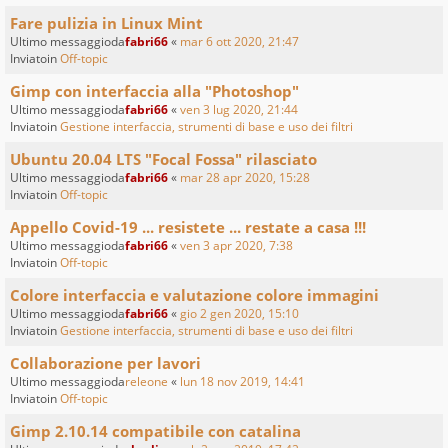
Fare pulizia in Linux Mint
Ultimo messaggioda
fabri66
«
mar 6 ott 2020, 21:47
Inviatoin
Off-topic
Gimp con interfaccia alla "Photoshop"
Ultimo messaggioda
fabri66
«
ven 3 lug 2020, 21:44
Inviatoin
Gestione interfaccia, strumenti di base e uso dei filtri
Ubuntu 20.04 LTS "Focal Fossa" rilasciato
Ultimo messaggioda
fabri66
«
mar 28 apr 2020, 15:28
Inviatoin
Off-topic
Appello Covid-19 ... resistete ... restate a casa !!!
Ultimo messaggioda
fabri66
«
ven 3 apr 2020, 7:38
Inviatoin
Off-topic
Colore interfaccia e valutazione colore immagini
Ultimo messaggioda
fabri66
«
gio 2 gen 2020, 15:10
Inviatoin
Gestione interfaccia, strumenti di base e uso dei filtri
Collaborazione per lavori
Ultimo messaggioda
releone
«
lun 18 nov 2019, 14:41
Inviatoin
Off-topic
Gimp 2.10.14 compatibile con catalina