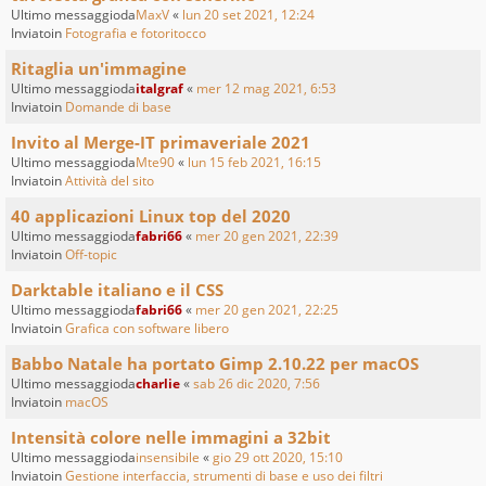
Ultimo messaggioda
MaxV
«
lun 20 set 2021, 12:24
Inviatoin
Fotografia e fotoritocco
Ritaglia un'immagine
Ultimo messaggioda
italgraf
«
mer 12 mag 2021, 6:53
Inviatoin
Domande di base
Invito al Merge-IT primaveriale 2021
Ultimo messaggioda
Mte90
«
lun 15 feb 2021, 16:15
Inviatoin
Attività del sito
40 applicazioni Linux top del 2020
Ultimo messaggioda
fabri66
«
mer 20 gen 2021, 22:39
Inviatoin
Off-topic
Darktable italiano e il CSS
Ultimo messaggioda
fabri66
«
mer 20 gen 2021, 22:25
Inviatoin
Grafica con software libero
Babbo Natale ha portato Gimp 2.10.22 per macOS
Ultimo messaggioda
charlie
«
sab 26 dic 2020, 7:56
Inviatoin
macOS
Intensità colore nelle immagini a 32bit
Ultimo messaggioda
insensibile
«
gio 29 ott 2020, 15:10
Inviatoin
Gestione interfaccia, strumenti di base e uso dei filtri