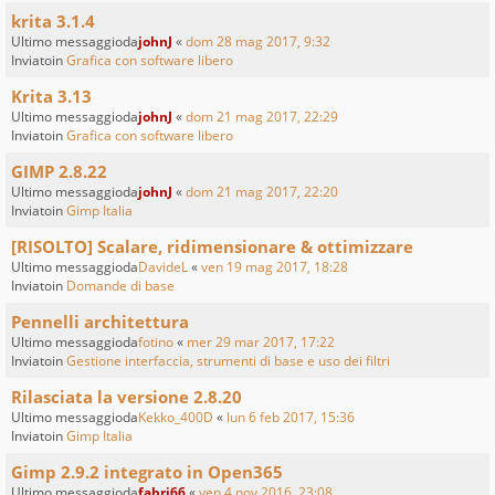
krita 3.1.4
Ultimo messaggioda
johnJ
«
dom 28 mag 2017, 9:32
Inviatoin
Grafica con software libero
Krita 3.13
Ultimo messaggioda
johnJ
«
dom 21 mag 2017, 22:29
Inviatoin
Grafica con software libero
GIMP 2.8.22
Ultimo messaggioda
johnJ
«
dom 21 mag 2017, 22:20
Inviatoin
Gimp Italia
[RISOLTO] Scalare, ridimensionare & ottimizzare
Ultimo messaggioda
DavideL
«
ven 19 mag 2017, 18:28
Inviatoin
Domande di base
Pennelli architettura
Ultimo messaggioda
fotino
«
mer 29 mar 2017, 17:22
Inviatoin
Gestione interfaccia, strumenti di base e uso dei filtri
Rilasciata la versione 2.8.20
Ultimo messaggioda
Kekko_400D
«
lun 6 feb 2017, 15:36
Inviatoin
Gimp Italia
Gimp 2.9.2 integrato in Open365
Ultimo messaggioda
fabri66
«
ven 4 nov 2016, 23:08