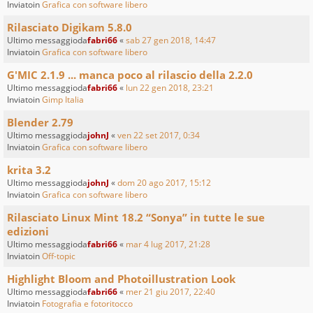
Inviatoin
Grafica con software libero
Rilasciato Digikam 5.8.0
Ultimo messaggioda
fabri66
«
sab 27 gen 2018, 14:47
Inviatoin
Grafica con software libero
G'MIC 2.1.9 ... manca poco al rilascio della 2.2.0
Ultimo messaggioda
fabri66
«
lun 22 gen 2018, 23:21
Inviatoin
Gimp Italia
Blender 2.79
Ultimo messaggioda
johnJ
«
ven 22 set 2017, 0:34
Inviatoin
Grafica con software libero
krita 3.2
Ultimo messaggioda
johnJ
«
dom 20 ago 2017, 15:12
Inviatoin
Grafica con software libero
Rilasciato Linux Mint 18.2 “Sonya” in tutte le sue
edizioni
Ultimo messaggioda
fabri66
«
mar 4 lug 2017, 21:28
Inviatoin
Off-topic
Highlight Bloom and Photoillustration Look
Ultimo messaggioda
fabri66
«
mer 21 giu 2017, 22:40
Inviatoin
Fotografia e fotoritocco