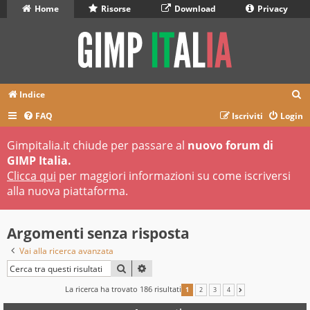
Home
Risorse
Download
Privacy
C
Indice
e
FAQ
Iscriviti
Login
r
Gimpitalia.it chiude per passare al
nuovo forum di
c
GIMP Italia.
a
Clicca qui
per maggiori informazioni su come iscriversi
alla nuova piattaforma.
Argomenti senza risposta
Vai alla ricerca avanzata
CERCA
RICERCA AVANZATA
La ricerca ha trovato 186 risultati
1
2
3
4
PROSSIMO