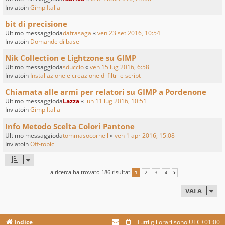
Inviatoin
Gimp Italia
bit di precisione
Ultimo messaggioda
dafrasaga
«
ven 23 set 2016, 10:54
Inviatoin
Domande di base
Nik Collection e Lightzone su GIMP
Ultimo messaggioda
sduccio
«
ven 15 lug 2016, 6:58
Inviatoin
Installazione e creazione di filtri e script
Chiamata alle armi per relatori su GIMP a Pordenone
Ultimo messaggioda
Lazza
«
lun 11 lug 2016, 10:51
Inviatoin
Gimp Italia
Info Metodo Scelta Colori Pantone
Ultimo messaggioda
tommasocornell
«
ven 1 apr 2016, 15:08
Inviatoin
Off-topic
La ricerca ha trovato 186 risultati
1
2
3
4
PROSSIMO
VAI A
Indice
Tutti gli orari sono
UTC+01:00