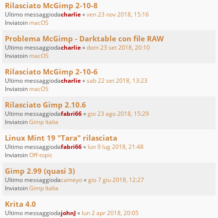
Rilasciato McGimp 2-10-8
Ultimo messaggioda
charlie
«
ven 23 nov 2018, 15:16
Inviatoin
macOS
Problema McGimp - Darktable con file RAW
Ultimo messaggioda
charlie
«
dom 23 set 2018, 20:10
Inviatoin
macOS
Rilasciato McGimp 2-10-6
Ultimo messaggioda
charlie
«
sab 22 set 2018, 13:23
Inviatoin
macOS
Rilasciato Gimp 2.10.6
Ultimo messaggioda
fabri66
«
gio 23 ago 2018, 15:29
Inviatoin
Gimp Italia
Linux Mint 19 "Tara" rilasciata
Ultimo messaggioda
fabri66
«
lun 9 lug 2018, 21:48
Inviatoin
Off-topic
Gimp 2.99 (quasi 3)
Ultimo messaggioda
cameyo
«
gio 7 giu 2018, 12:27
Inviatoin
Gimp Italia
Krita 4.0
Ultimo messaggioda
johnJ
«
lun 2 apr 2018, 20:05