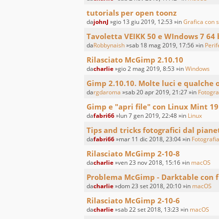
tutorials per open toonz
da
johnJ
»gio 13 giu 2019, 12:53 »in
Grafica con s
Tavoletta VEIKK 50 e WIndows 7 64 
da
Robbynaish
»sab 18 mag 2019, 17:56 »in
Perif
Rilasciato McGimp 2.10.10
da
charlie
»gio 2 mag 2019, 8:53 »in
Windows
Gimp 2.10.10. Molte luci e qualche
da
rgdaroma
»sab 20 apr 2019, 21:27 »in
Fotogra
Gimp e "apri file" con Linux Mint 19
da
fabri66
»lun 7 gen 2019, 22:48 »in
Linux
Tips and tricks fotografici dal piane
da
fabri66
»mar 11 dic 2018, 23:04 »in
Fotografia
Rilasciato McGimp 2-10-8
da
charlie
»ven 23 nov 2018, 15:16 »in
macOS
Problema McGimp - Darktable con f
da
charlie
»dom 23 set 2018, 20:10 »in
macOS
Rilasciato McGimp 2-10-6
da
charlie
»sab 22 set 2018, 13:23 »in
macOS