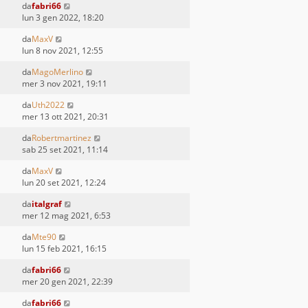
da
fabri66
lun 3 gen 2022, 18:20
da
MaxV
lun 8 nov 2021, 12:55
da
MagoMerlino
mer 3 nov 2021, 19:11
da
Uth2022
mer 13 ott 2021, 20:31
da
Robertmartinez
sab 25 set 2021, 11:14
da
MaxV
lun 20 set 2021, 12:24
da
italgraf
mer 12 mag 2021, 6:53
da
Mte90
lun 15 feb 2021, 16:15
da
fabri66
mer 20 gen 2021, 22:39
da
fabri66