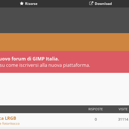
Risorse
Download
uovo forum di GIMP Italia.
su come iscriversi alla nuova piattaforma.
VANZATA
RISPOSTE
VISITE
ca LRGB
0
31114
e fotoritocco