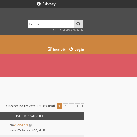
Privacy
CERCA
RICERCA AVANZATA
Iscriviti
Login
La ricerca ha trovato 186 risultati
1
2
3
4
PROSSIMO
ULTIMO MESSAGGIO
da
Aldozan
ven 25 feb 2022, 9:30