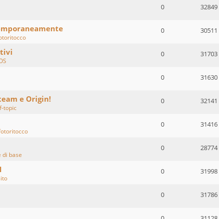
0
32849
temporaneamente
0
30511
otoritocco
tivi
0
31703
OS
0
31630
team e Origin!
0
32141
f-topic
0
31416
fotoritocco
0
28774
di base
1
0
31998
sito
0
31786
0
31128