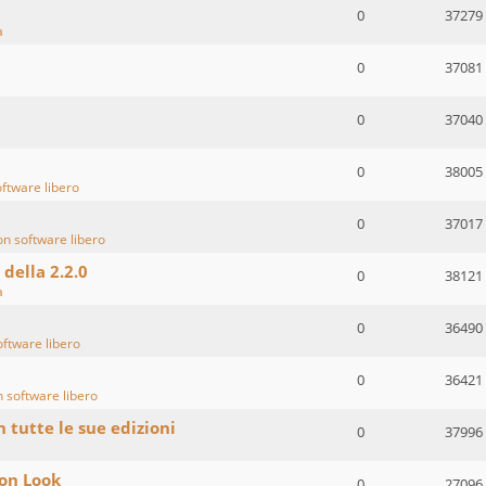
0
37279
a
0
37081
0
37040
0
38005
oftware libero
0
37017
on software libero
 della 2.2.0
0
38121
a
0
36490
oftware libero
0
36421
n software libero
n tutte le sue edizioni
0
37996
ion Look
0
27096