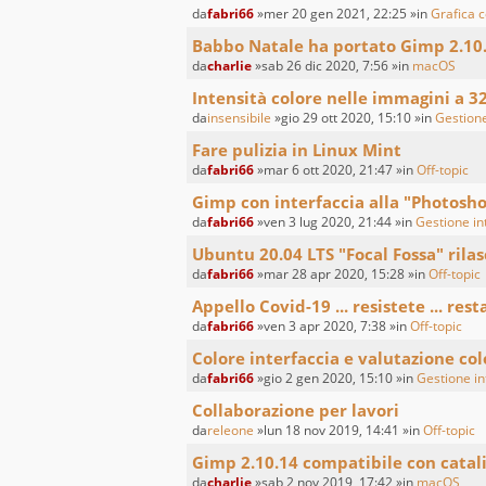
da
fabri66
»mer 20 gen 2021, 22:25 »in
Grafica c
Babbo Natale ha portato Gimp 2.10
da
charlie
»sab 26 dic 2020, 7:56 »in
macOS
Intensità colore nelle immagini a 3
da
insensibile
»gio 29 ott 2020, 15:10 »in
Gestione
Fare pulizia in Linux Mint
da
fabri66
»mar 6 ott 2020, 21:47 »in
Off-topic
Gimp con interfaccia alla "Photosh
da
fabri66
»ven 3 lug 2020, 21:44 »in
Gestione int
Ubuntu 20.04 LTS "Focal Fossa" rilas
da
fabri66
»mar 28 apr 2020, 15:28 »in
Off-topic
Appello Covid-19 ... resistete ... resta
da
fabri66
»ven 3 apr 2020, 7:38 »in
Off-topic
Colore interfaccia e valutazione co
da
fabri66
»gio 2 gen 2020, 15:10 »in
Gestione int
Collaborazione per lavori
da
releone
»lun 18 nov 2019, 14:41 »in
Off-topic
Gimp 2.10.14 compatibile con catal
da
charlie
»sab 2 nov 2019, 17:42 »in
macOS