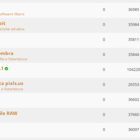
0
36985
oftware libero
bit
0
35984
eriche ed altro
0
35811
 ombra
0
35844
fia e fotoritocco
.1
0
104220
ta pixls.us
0
26553
 e fotoritocco
0
36602
ile RAW
0
37660
0
36097