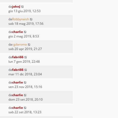
da
johnJ
gio 13 giu 2019, 12:53
da
Robbynaish
sab 18 mag 2019, 17:56
da
charlie
gio 2 mag 2019, 8:53
da
rgdaroma
sab 20 apr 2019, 21:27
da
fabri66
lun 7 gen 2019, 22:48
da
fabri66
mar 11 dic 2018, 23:04
da
charlie
ven 23 nov 2018, 15:16
da
charlie
dom 23 set 2018, 20:10
da
charlie
sab 22 set 2018, 13:23