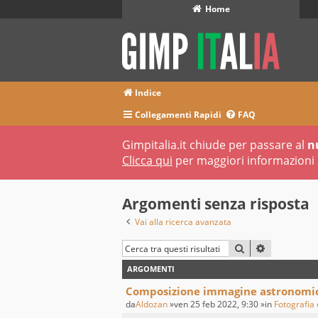
Home
Indice
Collegamenti Rapidi
FAQ
Gimpitalia.it chiude per passare al
n
Clicca qui
per maggiori informazioni 
Argomenti senza risposta
Vai alla ricerca avanzata
CERCA
RICERCA A
ARGOMENTI
Composizione immagine astronomi
da
Aldozan
»ven 25 feb 2022, 9:30 »in
Fotografia 