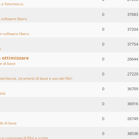
 e fotoritocco
0
37683
 software libero
0
37204
n software libero
0
37754
a
& ottimizzare
0
26644
 di base
0
27229
terfaccia, strumenti di base e uso dei filtri
0
36709
alia
0
36916
0
26749
e di base
0
38538
 e creazione di filtri e script