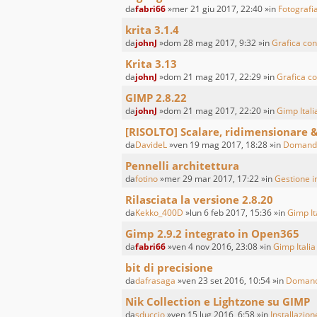
da
fabri66
»mer 21 giu 2017, 22:40 »in
Fotografia
krita 3.1.4
da
johnJ
»dom 28 mag 2017, 9:32 »in
Grafica con
Krita 3.13
da
johnJ
»dom 21 mag 2017, 22:29 »in
Grafica co
GIMP 2.8.22
da
johnJ
»dom 21 mag 2017, 22:20 »in
Gimp Itali
[RISOLTO] Scalare, ridimensionare 
da
DavideL
»ven 19 mag 2017, 18:28 »in
Domande
Pennelli architettura
da
fotino
»mer 29 mar 2017, 17:22 »in
Gestione in
Rilasciata la versione 2.8.20
da
Kekko_400D
»lun 6 feb 2017, 15:36 »in
Gimp It
Gimp 2.9.2 integrato in Open365
da
fabri66
»ven 4 nov 2016, 23:08 »in
Gimp Italia
bit di precisione
da
dafrasaga
»ven 23 set 2016, 10:54 »in
Domand
Nik Collection e Lightzone su GIMP
da
sduccio
»ven 15 lug 2016, 6:58 »in
Installazione