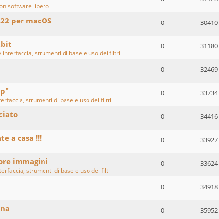
on software libero
.22 per macOS
0
30410
2bit
0
31180
 interfaccia, strumenti di base e uso dei filtri
0
32469
op"
0
33734
erfaccia, strumenti di base e uso dei filtri
ciato
0
34416
te a casa !!!
0
33927
lore immagini
0
33624
erfaccia, strumenti di base e uso dei filtri
0
34918
ina
0
35952