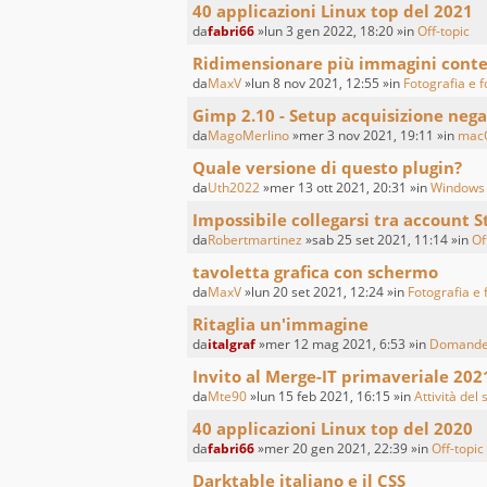
40 applicazioni Linux top del 2021
da
fabri66
»lun 3 gen 2022, 18:20 »in
Off-topic
Ridimensionare più immagini con
da
MaxV
»lun 8 nov 2021, 12:55 »in
Fotografia e f
Gimp 2.10 - Setup acquisizione nega
da
MagoMerlino
»mer 3 nov 2021, 19:11 »in
mac
Quale versione di questo plugin?
da
Uth2022
»mer 13 ott 2021, 20:31 »in
Windows
Impossibile collegarsi tra account S
da
Robertmartinez
»sab 25 set 2021, 11:14 »in
Of
tavoletta grafica con schermo
da
MaxV
»lun 20 set 2021, 12:24 »in
Fotografia e 
Ritaglia un'immagine
da
italgraf
»mer 12 mag 2021, 6:53 »in
Domande 
Invito al Merge-IT primaveriale 202
da
Mte90
»lun 15 feb 2021, 16:15 »in
Attività del 
40 applicazioni Linux top del 2020
da
fabri66
»mer 20 gen 2021, 22:39 »in
Off-topic
Darktable italiano e il CSS