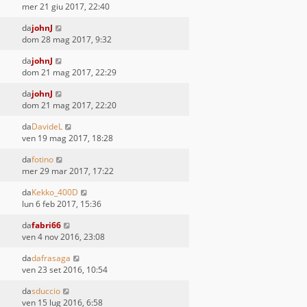
mer 21 giu 2017, 22:40
da
johnJ
dom 28 mag 2017, 9:32
da
johnJ
dom 21 mag 2017, 22:29
da
johnJ
dom 21 mag 2017, 22:20
da
DavideL
ven 19 mag 2017, 18:28
da
fotino
mer 29 mar 2017, 17:22
da
Kekko_400D
lun 6 feb 2017, 15:36
da
fabri66
ven 4 nov 2016, 23:08
da
dafrasaga
ven 23 set 2016, 10:54
da
sduccio
ven 15 lug 2016, 6:58