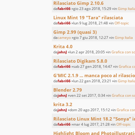
Rilasciato Gimp 2.10.6
da
fabri66
»gio 23 ago 2018, 15:29 »in
Gimp Itali
Linux Mint 19 "Tara" rilasciata
da
fabri66
»lun 9 lug 2018, 21:48 »in
Off-topic
Gimp 2.99 (quasi 3)
da
cameyo
»gio 7 giu 2018, 12:27 »in
Gimp Italia
Krita 4.0
da
johnJ
»lun 2 apr 2018, 20:05 »in
Grafica con s
Rilasciato Digikam 5.8.0
da
fabri66
»sab 27 gen 2018, 14:47 »in
Grafica c
G'MIC 2.1.9 ... manca poco al rilascio
da
fabri66
»lun 22 gen 2018, 23:21 »in
Gimp Itali
Blender 2.79
da
johnJ
»ven 22 set 2017, 0:34 »in
Grafica con s
krita 3.2
da
johnJ
»dom 20 ago 2017, 15:12 »in
Grafica co
Rilasciato Linux Mint 18.2 “Sonya” i
da
fabri66
»mar 4 lug 2017, 21:28 »in
Off-topic
Highlight Bloom and Photoillustrat