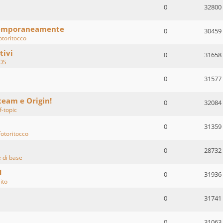
0
32800
temporaneamente
0
30459
otoritocco
tivi
0
31658
OS
0
31577
team e Origin!
0
32084
f-topic
0
31359
fotoritocco
0
28732
di base
1
0
31936
sito
0
31741
0
31063