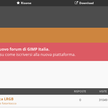
Risorse
Download
uovo forum di GIMP Italia.
su come iscriversi alla nuova piattaforma.
VANZATA
RISPOSTE
VISITE
ca LRGB
0
31049
e fotoritocco