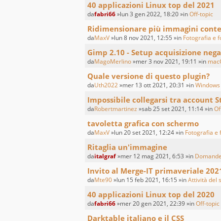
40 applicazioni Linux top del 2021
da
fabri66
»lun 3 gen 2022, 18:20 »in
Off-topic
Ridimensionare più immagini con
da
MaxV
»lun 8 nov 2021, 12:55 »in
Fotografia e f
Gimp 2.10 - Setup acquisizione nega
da
MagoMerlino
»mer 3 nov 2021, 19:11 »in
mac
Quale versione di questo plugin?
da
Uth2022
»mer 13 ott 2021, 20:31 »in
Windows
Impossibile collegarsi tra account S
da
Robertmartinez
»sab 25 set 2021, 11:14 »in
Of
tavoletta grafica con schermo
da
MaxV
»lun 20 set 2021, 12:24 »in
Fotografia e 
Ritaglia un'immagine
da
italgraf
»mer 12 mag 2021, 6:53 »in
Domande 
Invito al Merge-IT primaveriale 202
da
Mte90
»lun 15 feb 2021, 16:15 »in
Attività del 
40 applicazioni Linux top del 2020
da
fabri66
»mer 20 gen 2021, 22:39 »in
Off-topic
Darktable italiano e il CSS