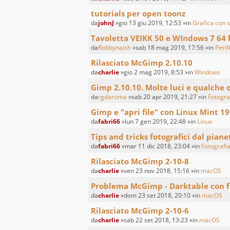
tutorials per open toonz
da
johnJ
»gio 13 giu 2019, 12:53 »in
Grafica con s
Tavoletta VEIKK 50 e WIndows 7 64 
da
Robbynaish
»sab 18 mag 2019, 17:56 »in
Perif
Rilasciato McGimp 2.10.10
da
charlie
»gio 2 mag 2019, 8:53 »in
Windows
Gimp 2.10.10. Molte luci e qualche
da
rgdaroma
»sab 20 apr 2019, 21:27 »in
Fotogra
Gimp e "apri file" con Linux Mint 19
da
fabri66
»lun 7 gen 2019, 22:48 »in
Linux
Tips and tricks fotografici dal piane
da
fabri66
»mar 11 dic 2018, 23:04 »in
Fotografia
Rilasciato McGimp 2-10-8
da
charlie
»ven 23 nov 2018, 15:16 »in
macOS
Problema McGimp - Darktable con f
da
charlie
»dom 23 set 2018, 20:10 »in
macOS
Rilasciato McGimp 2-10-6
da
charlie
»sab 22 set 2018, 13:23 »in
macOS