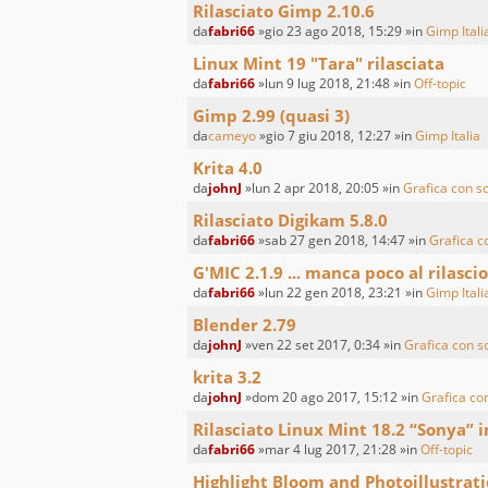
Rilasciato Gimp 2.10.6
da
fabri66
»gio 23 ago 2018, 15:29 »in
Gimp Itali
Linux Mint 19 "Tara" rilasciata
da
fabri66
»lun 9 lug 2018, 21:48 »in
Off-topic
Gimp 2.99 (quasi 3)
da
cameyo
»gio 7 giu 2018, 12:27 »in
Gimp Italia
Krita 4.0
da
johnJ
»lun 2 apr 2018, 20:05 »in
Grafica con s
Rilasciato Digikam 5.8.0
da
fabri66
»sab 27 gen 2018, 14:47 »in
Grafica c
G'MIC 2.1.9 ... manca poco al rilascio
da
fabri66
»lun 22 gen 2018, 23:21 »in
Gimp Itali
Blender 2.79
da
johnJ
»ven 22 set 2017, 0:34 »in
Grafica con s
krita 3.2
da
johnJ
»dom 20 ago 2017, 15:12 »in
Grafica co
Rilasciato Linux Mint 18.2 “Sonya” i
da
fabri66
»mar 4 lug 2017, 21:28 »in
Off-topic
Highlight Bloom and Photoillustrat