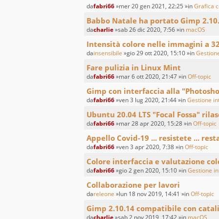
da
fabri66
»mer 20 gen 2021, 22:25 »in
Grafica c
Babbo Natale ha portato Gimp 2.10
da
charlie
»sab 26 dic 2020, 7:56 »in
macOS
Intensità colore nelle immagini a 3
da
insensibile
»gio 29 ott 2020, 15:10 »in
Gestione
Fare pulizia in Linux Mint
da
fabri66
»mar 6 ott 2020, 21:47 »in
Off-topic
Gimp con interfaccia alla "Photosh
da
fabri66
»ven 3 lug 2020, 21:44 »in
Gestione int
Ubuntu 20.04 LTS "Focal Fossa" rilas
da
fabri66
»mar 28 apr 2020, 15:28 »in
Off-topic
Appello Covid-19 ... resistete ... resta
da
fabri66
»ven 3 apr 2020, 7:38 »in
Off-topic
Colore interfaccia e valutazione co
da
fabri66
»gio 2 gen 2020, 15:10 »in
Gestione int
Collaborazione per lavori
da
releone
»lun 18 nov 2019, 14:41 »in
Off-topic
Gimp 2.10.14 compatibile con catal
da
charlie
»sab 2 nov 2019, 17:42 »in
macOS