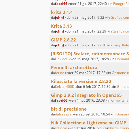
da
fabri66
»mer 21 giu 2017, 22:40 »in
Fotografia
krita 3.1.4
da
johnJ
»dom 28 mag 2017, 9:32 »in
Grafica con
Krita 3.13
da
johnJ
»dom 21 mag 2017, 22:29 »in
Grafica co
GIMP 2.8.22
da
johnJ
»dom 21 mag 2017, 22:20 »in
Gimp Itali
[RISOLTO] Scalare, ridimensionare 
da
DavideL
»ven 19 mag 2017, 18:28 »in
Domande
Pennelli architettura
da
fotino
»mer 29 mar 2017, 17:22 »in
Gestione in
Rilasciata la versione 2.8.20
da
Kekko_400D
»lun 6 feb 2017, 15:36 »in
Gimp It
Gimp 2.9.2 integrato in Open365
da
fabri66
»ven 4 nov 2016, 23:08 »in
Gimp Italia
bit di precisione
da
dafrasaga
»ven 23 set 2016, 10:54 »in
Domand
Nik Collection e Lightzone su GIMP
da
sduccio
»ven 15 lug 2016, 6:58 »in
Installazione