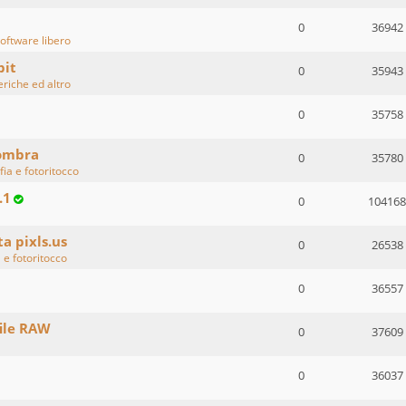
0
36942
oftware libero
bit
0
35943
eriche ed altro
0
35758
 ombra
0
35780
fia e fotoritocco
.1
0
104168
ta pixls.us
0
26538
 e fotoritocco
0
36557
ile RAW
0
37609
0
36037