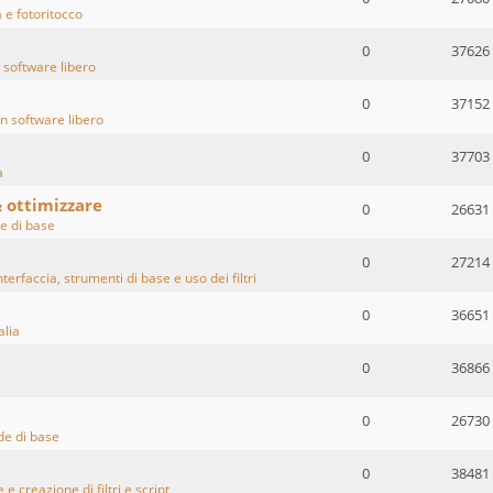
 e fotoritocco
0
37626
 software libero
0
37152
n software libero
0
37703
a
& ottimizzare
0
26631
 di base
0
27214
terfaccia, strumenti di base e uso dei filtri
0
36651
alia
0
36866
0
26730
e di base
0
38481
 e creazione di filtri e script