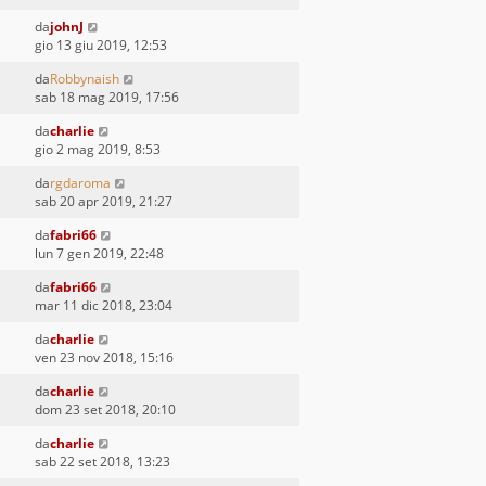
da
johnJ
gio 13 giu 2019, 12:53
da
Robbynaish
sab 18 mag 2019, 17:56
da
charlie
gio 2 mag 2019, 8:53
da
rgdaroma
sab 20 apr 2019, 21:27
da
fabri66
lun 7 gen 2019, 22:48
da
fabri66
mar 11 dic 2018, 23:04
da
charlie
ven 23 nov 2018, 15:16
da
charlie
dom 23 set 2018, 20:10
da
charlie
sab 22 set 2018, 13:23