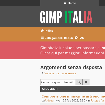
Home
Indice
Collegamenti Rapidi
FAQ
Gimpitalia.it chiude per passare al
n
Clicca qui
per maggiori informazioni 
Argomenti senza risposta
Vai alla ricerca avanzata
CERCA
RICERCA A
ARGOMENTI
Composizione immagine astronomi
da
Aldozan
»ven 25 feb 2022, 9:30 »in
Fotografia 