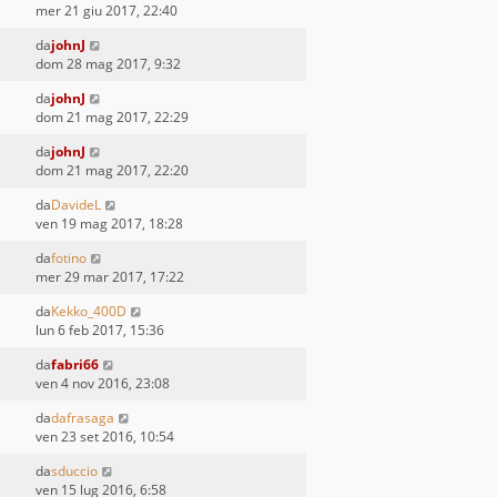
mer 21 giu 2017, 22:40
da
johnJ
dom 28 mag 2017, 9:32
da
johnJ
dom 21 mag 2017, 22:29
da
johnJ
dom 21 mag 2017, 22:20
da
DavideL
ven 19 mag 2017, 18:28
da
fotino
mer 29 mar 2017, 17:22
da
Kekko_400D
lun 6 feb 2017, 15:36
da
fabri66
ven 4 nov 2016, 23:08
da
dafrasaga
ven 23 set 2016, 10:54
da
sduccio
ven 15 lug 2016, 6:58