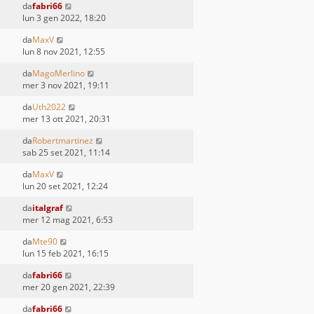
da
fabri66
lun 3 gen 2022, 18:20
da
MaxV
lun 8 nov 2021, 12:55
da
MagoMerlino
mer 3 nov 2021, 19:11
da
Uth2022
mer 13 ott 2021, 20:31
da
Robertmartinez
sab 25 set 2021, 11:14
da
MaxV
lun 20 set 2021, 12:24
da
italgraf
mer 12 mag 2021, 6:53
da
Mte90
lun 15 feb 2021, 16:15
da
fabri66
mer 20 gen 2021, 22:39
da
fabri66