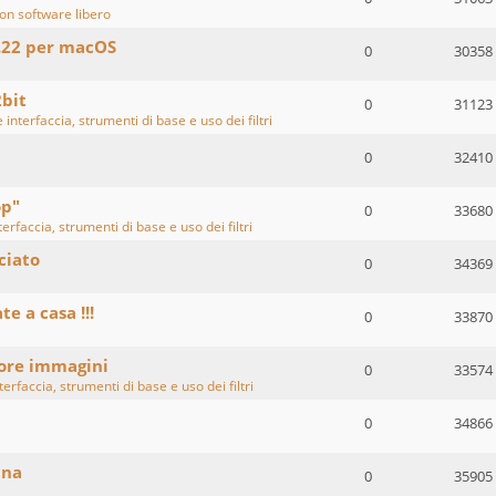
on software libero
.22 per macOS
0
30358
2bit
0
31123
 interfaccia, strumenti di base e uso dei filtri
0
32410
op"
0
33680
erfaccia, strumenti di base e uso dei filtri
ciato
0
34369
te a casa !!!
0
33870
lore immagini
0
33574
erfaccia, strumenti di base e uso dei filtri
0
34866
ina
0
35905