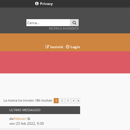
Privacy
CERCA
RICERCA AVANZATA
Iscriviti
Login
La ricerca ha trovato 186 risultati
1
2
3
4
PROSSIMO
ULTIMO MESSAGGIO
da
Aldozan
ven 25 feb 2022, 9:30