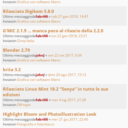
Inviatoin
Grafica con software libero
Rilasciato Digikam 5.8.0
Ultimo messaggioda
fabri66
«
sab 27 gen 2018, 14:47
Inviatoin
Grafica con software libero
G'MIC 2.1.9 ... manca poco al rilascio della 2.2.0
Ultimo messaggioda
fabri66
«
lun 22 gen 2018, 23:21
Inviatoin
Gimp Italia
Blender 2.79
Ultimo messaggioda
johnJ
«
ven 22 set 2017, 0:34
Inviatoin
Grafica con software libero
krita 3.2
Ultimo messaggioda
johnJ
«
dom 20 ago 2017, 15:12
Inviatoin
Grafica con software libero
Rilasciato Linux Mint 18.2 “Sonya” in tutte le sue
edizioni
Ultimo messaggioda
fabri66
«
mar 4 lug 2017, 21:28
Inviatoin
Off-topic
Highlight Bloom and Photoillustration Look
Ultimo messaggioda
fabri66
«
mer 21 giu 2017, 22:40
Inviatoin
Fotografia e fotoritocco