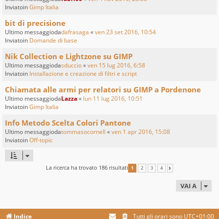
Inviatoin
Gimp Italia
bit di precisione
Ultimo messaggioda
dafrasaga
«
ven 23 set 2016, 10:54
Inviatoin
Domande di base
Nik Collection e Lightzone su GIMP
Ultimo messaggioda
sduccio
«
ven 15 lug 2016, 6:58
Inviatoin
Installazione e creazione di filtri e script
Chiamata alle armi per relatori su GIMP a Pordenone
Ultimo messaggioda
Lazza
«
lun 11 lug 2016, 10:51
Inviatoin
Gimp Italia
Info Metodo Scelta Colori Pantone
Ultimo messaggioda
tommasocornell
«
ven 1 apr 2016, 15:08
Inviatoin
Off-topic
La ricerca ha trovato 186 risultati
1
2
3
4
PROSSIMO
VAI A
Indice
Tutti gli orari sono
UTC+01:00