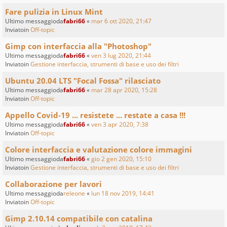
Fare pulizia in Linux Mint
Ultimo messaggioda
fabri66
«
mar 6 ott 2020, 21:47
Inviatoin
Off-topic
Gimp con interfaccia alla "Photoshop"
Ultimo messaggioda
fabri66
«
ven 3 lug 2020, 21:44
Inviatoin
Gestione interfaccia, strumenti di base e uso dei filtri
Ubuntu 20.04 LTS "Focal Fossa" rilasciato
Ultimo messaggioda
fabri66
«
mar 28 apr 2020, 15:28
Inviatoin
Off-topic
Appello Covid-19 ... resistete ... restate a casa !!!
Ultimo messaggioda
fabri66
«
ven 3 apr 2020, 7:38
Inviatoin
Off-topic
Colore interfaccia e valutazione colore immagini
Ultimo messaggioda
fabri66
«
gio 2 gen 2020, 15:10
Inviatoin
Gestione interfaccia, strumenti di base e uso dei filtri
Collaborazione per lavori
Ultimo messaggioda
releone
«
lun 18 nov 2019, 14:41
Inviatoin
Off-topic
Gimp 2.10.14 compatibile con catalina