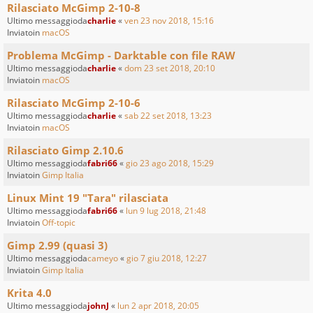
Rilasciato McGimp 2-10-8
Ultimo messaggioda
charlie
«
ven 23 nov 2018, 15:16
Inviatoin
macOS
Problema McGimp - Darktable con file RAW
Ultimo messaggioda
charlie
«
dom 23 set 2018, 20:10
Inviatoin
macOS
Rilasciato McGimp 2-10-6
Ultimo messaggioda
charlie
«
sab 22 set 2018, 13:23
Inviatoin
macOS
Rilasciato Gimp 2.10.6
Ultimo messaggioda
fabri66
«
gio 23 ago 2018, 15:29
Inviatoin
Gimp Italia
Linux Mint 19 "Tara" rilasciata
Ultimo messaggioda
fabri66
«
lun 9 lug 2018, 21:48
Inviatoin
Off-topic
Gimp 2.99 (quasi 3)
Ultimo messaggioda
cameyo
«
gio 7 giu 2018, 12:27
Inviatoin
Gimp Italia
Krita 4.0
Ultimo messaggioda
johnJ
«
lun 2 apr 2018, 20:05