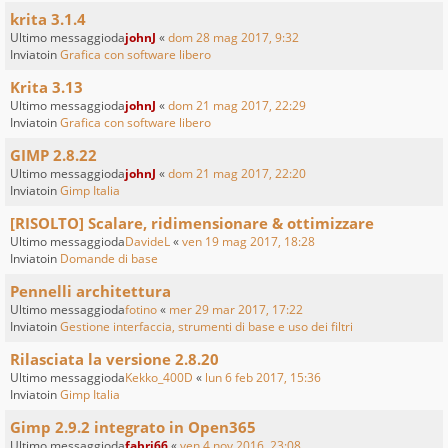
krita 3.1.4
Ultimo messaggioda
johnJ
«
dom 28 mag 2017, 9:32
Inviatoin
Grafica con software libero
Krita 3.13
Ultimo messaggioda
johnJ
«
dom 21 mag 2017, 22:29
Inviatoin
Grafica con software libero
GIMP 2.8.22
Ultimo messaggioda
johnJ
«
dom 21 mag 2017, 22:20
Inviatoin
Gimp Italia
[RISOLTO] Scalare, ridimensionare & ottimizzare
Ultimo messaggioda
DavideL
«
ven 19 mag 2017, 18:28
Inviatoin
Domande di base
Pennelli architettura
Ultimo messaggioda
fotino
«
mer 29 mar 2017, 17:22
Inviatoin
Gestione interfaccia, strumenti di base e uso dei filtri
Rilasciata la versione 2.8.20
Ultimo messaggioda
Kekko_400D
«
lun 6 feb 2017, 15:36
Inviatoin
Gimp Italia
Gimp 2.9.2 integrato in Open365
Ultimo messaggioda
fabri66
«
ven 4 nov 2016, 23:08