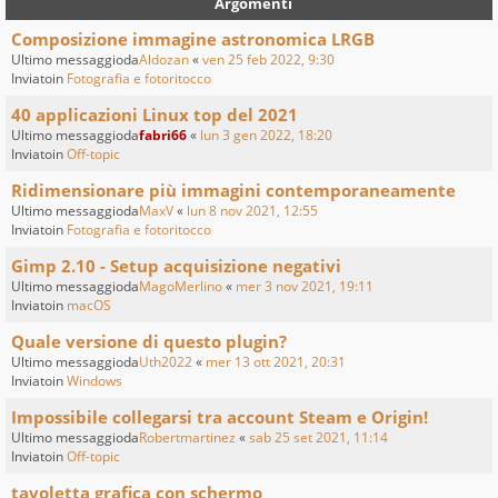
Argomenti
Composizione immagine astronomica LRGB
Ultimo messaggioda
Aldozan
«
ven 25 feb 2022, 9:30
Inviatoin
Fotografia e fotoritocco
40 applicazioni Linux top del 2021
Ultimo messaggioda
fabri66
«
lun 3 gen 2022, 18:20
Inviatoin
Off-topic
Ridimensionare più immagini contemporaneamente
Ultimo messaggioda
MaxV
«
lun 8 nov 2021, 12:55
Inviatoin
Fotografia e fotoritocco
Gimp 2.10 - Setup acquisizione negativi
Ultimo messaggioda
MagoMerlino
«
mer 3 nov 2021, 19:11
Inviatoin
macOS
Quale versione di questo plugin?
Ultimo messaggioda
Uth2022
«
mer 13 ott 2021, 20:31
Inviatoin
Windows
Impossibile collegarsi tra account Steam e Origin!
Ultimo messaggioda
Robertmartinez
«
sab 25 set 2021, 11:14
Inviatoin
Off-topic
tavoletta grafica con schermo