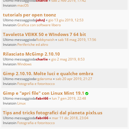
Ultimo messaggioda
charlie
«
sab 2 nov 2019, 17:42
Inviatoin
macOS
tutorials per open toonz
Ultimo messaggioda
johnJ
«
gio 13 giu 2019, 12:53
Inviatoin
Grafica con software libero
Tavoletta VEIKK 50 e WIndows 7 64 bit
Ultimo messaggioda
Robbynaish
«
sab 18 mag 2019, 17:56
Inviatoin
Periferiche ed altro
Rilasciato McGimp 2.10.10
Ultimo messaggioda
charlie
«
gio 2 mag 2019, 8:53
Inviatoin
Windows
Gimp 2.10.10. Molte luci e qualche ombra
Ultimo messaggioda
rgdaroma
«
sab 20 apr 2019, 21:27
Inviatoin
Fotografia e fotoritocco
Gimp e "apri file" con Linux Mint 19.1
Ultimo messaggioda
fabri66
«
lun 7 gen 2019, 22:48
Inviatoin
Linux
Tips and tricks fotografici dal pianeta pixls.us
Ultimo messaggioda
fabri66
«
mar 11 dic 2018, 23:04
Inviatoin
Fotografia e fotoritocco