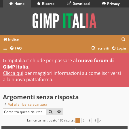
Home
Risorse
Download
Privacy
C
Indice
e
FAQ
Iscriviti
Login
r
Gimpitalia.it chiude per passare al
nuovo forum di
c
GIMP Italia.
a
Clicca qui
per maggiori informazioni su come iscriversi
alla nuova piattaforma.
Argomenti senza risposta
Vai alla ricerca avanzata
CERCA
RICERCA AVANZATA
La ricerca ha trovato 186 risultati
1
2
3
4
PROSSIMO