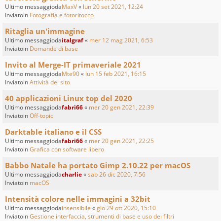
Ultimo messaggioda
MaxV
«
lun 20 set 2021, 12:24
Inviatoin
Fotografia e fotoritocco
Ritaglia un'immagine
Ultimo messaggioda
italgraf
«
mer 12 mag 2021, 6:53
Inviatoin
Domande di base
Invito al Merge-IT primaveriale 2021
Ultimo messaggioda
Mte90
«
lun 15 feb 2021, 16:15
Inviatoin
Attività del sito
40 applicazioni Linux top del 2020
Ultimo messaggioda
fabri66
«
mer 20 gen 2021, 22:39
Inviatoin
Off-topic
Darktable italiano e il CSS
Ultimo messaggioda
fabri66
«
mer 20 gen 2021, 22:25
Inviatoin
Grafica con software libero
Babbo Natale ha portato Gimp 2.10.22 per macOS
Ultimo messaggioda
charlie
«
sab 26 dic 2020, 7:56
Inviatoin
macOS
Intensità colore nelle immagini a 32bit
Ultimo messaggioda
insensibile
«
gio 29 ott 2020, 15:10
Inviatoin
Gestione interfaccia, strumenti di base e uso dei filtri