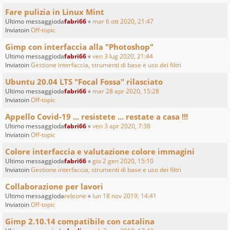
Fare pulizia in Linux Mint
Ultimo messaggioda
fabri66
«
mar 6 ott 2020, 21:47
Inviatoin
Off-topic
Gimp con interfaccia alla "Photoshop"
Ultimo messaggioda
fabri66
«
ven 3 lug 2020, 21:44
Inviatoin
Gestione interfaccia, strumenti di base e uso dei filtri
Ubuntu 20.04 LTS "Focal Fossa" rilasciato
Ultimo messaggioda
fabri66
«
mar 28 apr 2020, 15:28
Inviatoin
Off-topic
Appello Covid-19 ... resistete ... restate a casa !!!
Ultimo messaggioda
fabri66
«
ven 3 apr 2020, 7:38
Inviatoin
Off-topic
Colore interfaccia e valutazione colore immagini
Ultimo messaggioda
fabri66
«
gio 2 gen 2020, 15:10
Inviatoin
Gestione interfaccia, strumenti di base e uso dei filtri
Collaborazione per lavori
Ultimo messaggioda
releone
«
lun 18 nov 2019, 14:41
Inviatoin
Off-topic
Gimp 2.10.14 compatibile con catalina