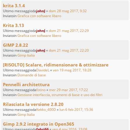
krita 3.1.4
Ultimo messaggioda
johnJ
«
dom 28 mag 2017, 9:32
Inviatoin
Grafica con software libero
Krita 3.13
Ultimo messaggioda
johnJ
«
dom 21 mag 2017, 22:29
Inviatoin
Grafica con software libero
GIMP 2.8.22
Ultimo messaggioda
johnJ
«
dom 21 mag 2017, 22:20
Inviatoin
Gimp Italia
[RISOLTO] Scalare, ridimensionare & ottimizzare
Ultimo messaggioda
DavideL
«
ven 19 mag 2017, 18:28
Inviatoin
Domande di base
Pennelli architettura
Ultimo messaggioda
fotino
«
mer 29 mar 2017, 17:22
Inviatoin
Gestione interfaccia, strumenti di base e uso dei filtri
Rilasciata la versione 2.8.20
Ultimo messaggioda
Kekko_400D
«
lun 6 feb 2017, 15:36
Inviatoin
Gimp Italia
Gimp 2.9.2 integrato in Open365
Ultimo messaggioda
fabri66
«
ven 4 nov 2016, 23:08