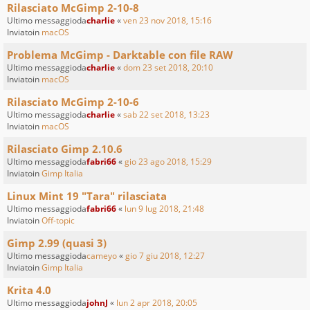
Rilasciato McGimp 2-10-8
Ultimo messaggioda
charlie
«
ven 23 nov 2018, 15:16
Inviatoin
macOS
Problema McGimp - Darktable con file RAW
Ultimo messaggioda
charlie
«
dom 23 set 2018, 20:10
Inviatoin
macOS
Rilasciato McGimp 2-10-6
Ultimo messaggioda
charlie
«
sab 22 set 2018, 13:23
Inviatoin
macOS
Rilasciato Gimp 2.10.6
Ultimo messaggioda
fabri66
«
gio 23 ago 2018, 15:29
Inviatoin
Gimp Italia
Linux Mint 19 "Tara" rilasciata
Ultimo messaggioda
fabri66
«
lun 9 lug 2018, 21:48
Inviatoin
Off-topic
Gimp 2.99 (quasi 3)
Ultimo messaggioda
cameyo
«
gio 7 giu 2018, 12:27
Inviatoin
Gimp Italia
Krita 4.0
Ultimo messaggioda
johnJ
«
lun 2 apr 2018, 20:05