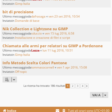
Inviatoin
Gimp Italia
bit di precisione
Ultimo messaggioda
dafrasaga
«
ven 23 set 2016, 10:54
Inviatoin
Domande di base
Nik Collection e Lightzone su GIMP
Ultimo messaggioda
sduccio
«
ven 15 lug 2016, 6:58
Inviatoin
Installazione e creazione di filtri e script
Chiamata alle armi per relatori su GIMP a Pordenone
Ultimo messaggioda
Lazza
«
lun 11 lug 2016, 10:51
Inviatoin
Gimp Italia
Info Metodo Scelta Colori Pantone
Ultimo messaggioda
tommasocornell
«
ven 1 apr 2016, 15:08
Inviatoin
Off-topic
La ricerca ha trovato 186 risultati
1
2
3
4
PROSSIMO
VAI A
Indice
Tutti gli orari sono
UTC+01:00