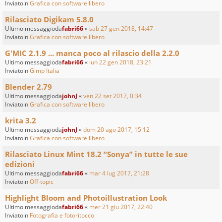
Inviatoin
Grafica con software libero
Rilasciato Digikam 5.8.0
Ultimo messaggioda
fabri66
«
sab 27 gen 2018, 14:47
Inviatoin
Grafica con software libero
G'MIC 2.1.9 ... manca poco al rilascio della 2.2.0
Ultimo messaggioda
fabri66
«
lun 22 gen 2018, 23:21
Inviatoin
Gimp Italia
Blender 2.79
Ultimo messaggioda
johnJ
«
ven 22 set 2017, 0:34
Inviatoin
Grafica con software libero
krita 3.2
Ultimo messaggioda
johnJ
«
dom 20 ago 2017, 15:12
Inviatoin
Grafica con software libero
Rilasciato Linux Mint 18.2 “Sonya” in tutte le sue
edizioni
Ultimo messaggioda
fabri66
«
mar 4 lug 2017, 21:28
Inviatoin
Off-topic
Highlight Bloom and Photoillustration Look
Ultimo messaggioda
fabri66
«
mer 21 giu 2017, 22:40
Inviatoin
Fotografia e fotoritocco