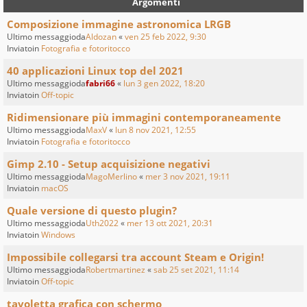
Argomenti
Composizione immagine astronomica LRGB
Ultimo messaggioda
Aldozan
«
ven 25 feb 2022, 9:30
Inviatoin
Fotografia e fotoritocco
40 applicazioni Linux top del 2021
Ultimo messaggioda
fabri66
«
lun 3 gen 2022, 18:20
Inviatoin
Off-topic
Ridimensionare più immagini contemporaneamente
Ultimo messaggioda
MaxV
«
lun 8 nov 2021, 12:55
Inviatoin
Fotografia e fotoritocco
Gimp 2.10 - Setup acquisizione negativi
Ultimo messaggioda
MagoMerlino
«
mer 3 nov 2021, 19:11
Inviatoin
macOS
Quale versione di questo plugin?
Ultimo messaggioda
Uth2022
«
mer 13 ott 2021, 20:31
Inviatoin
Windows
Impossibile collegarsi tra account Steam e Origin!
Ultimo messaggioda
Robertmartinez
«
sab 25 set 2021, 11:14
Inviatoin
Off-topic
tavoletta grafica con schermo