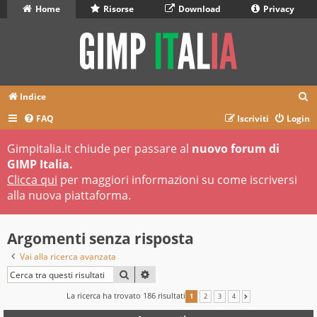
Home
Risorse
Download
Privacy
C
Indice
e
FAQ
Iscriviti
Login
r
Gimpitalia.it chiude per passare al
nuovo forum di
c
GIMP Italia.
a
Clicca qui
per maggiori informazioni su come iscriversi
alla nuova piattaforma.
Argomenti senza risposta
Vai alla ricerca avanzata
CERCA
RICERCA AVANZATA
La ricerca ha trovato 186 risultati
1
2
3
4
PROSSIMO