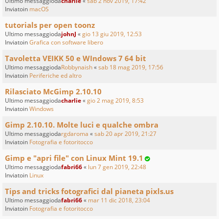
Ultimo messaggioda
charlie
«
sab 2 nov 2019, 17:42
Inviatoin
macOS
tutorials per open toonz
Ultimo messaggioda
johnJ
«
gio 13 giu 2019, 12:53
Inviatoin
Grafica con software libero
Tavoletta VEIKK 50 e WIndows 7 64 bit
Ultimo messaggioda
Robbynaish
«
sab 18 mag 2019, 17:56
Inviatoin
Periferiche ed altro
Rilasciato McGimp 2.10.10
Ultimo messaggioda
charlie
«
gio 2 mag 2019, 8:53
Inviatoin
Windows
Gimp 2.10.10. Molte luci e qualche ombra
Ultimo messaggioda
rgdaroma
«
sab 20 apr 2019, 21:27
Inviatoin
Fotografia e fotoritocco
Gimp e "apri file" con Linux Mint 19.1
Ultimo messaggioda
fabri66
«
lun 7 gen 2019, 22:48
Inviatoin
Linux
Tips and tricks fotografici dal pianeta pixls.us
Ultimo messaggioda
fabri66
«
mar 11 dic 2018, 23:04
Inviatoin
Fotografia e fotoritocco