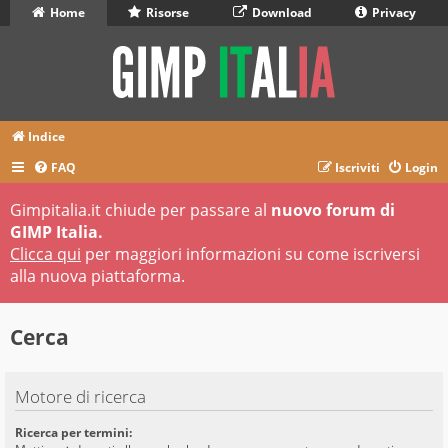
Home
Risorse
Download
Privacy
Indice
FAQ
Iscriviti
Login
Gimpitalia.it chiude per passare al
nuovo forum di
GIMP Italia.
Clicca qui
per maggiori informazioni su come iscriversi
alla nuova piattaforma.
Cerca
Motore di ricerca
Ricerca per termini: