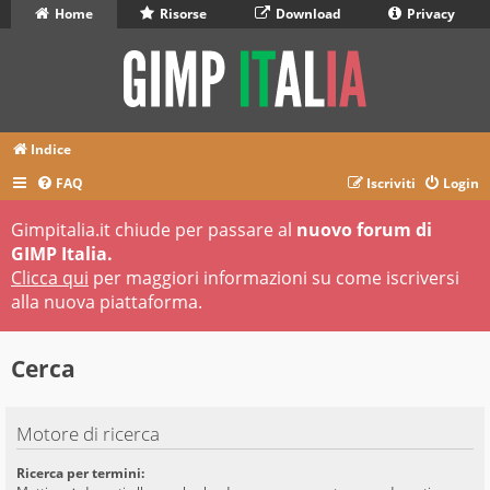
Home
Risorse
Download
Privacy
Indice
FAQ
Iscriviti
Login
Gimpitalia.it chiude per passare al
nuovo forum di
GIMP Italia.
Clicca qui
per maggiori informazioni su come iscriversi
alla nuova piattaforma.
Cerca
Motore di ricerca
Ricerca per termini: