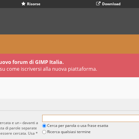
Risorse
Download
uovo forum di GIMP Italia.
su come iscriversi alla nuova piattaforma.
cercata e un
-
davanti a
Cerca per parola o usa frase esatta
sta di parole separate
Ricerca qualsiasi termine
 essere cercata. Usa *