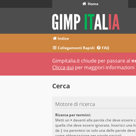
Home
Indice
Collegamenti Rapidi
FAQ
Gimpitalia.it chiude per passare al
n
Clicca qui
per maggiori informazioni 
Cerca
Motore di ricerca
Ricerca per termini:
Metti un
+
davanti alla parola che deve essere 
quella che deve essere ignorata. Inserisci una li
da
|
tra parentesi se solo una delle parole deve
come abbreviazione per parole parziali.