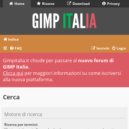
Home
Risorse
Download
Privacy
Indice
FAQ
Iscriviti
Login
Gimpitalia.it chiude per passare al
nuovo forum di
GIMP Italia.
Clicca qui
per maggiori informazioni su come iscriversi
alla nuova piattaforma.
Cerca
Motore di ricerca
Ricerca per termini: