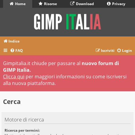
Home
Risorse
Download
Privacy
Indice
FAQ
Iscriviti
Login
Gimpitalia.it chiude per passare al
nuovo forum di
GIMP Italia.
Clicca qui
per maggiori informazioni su come iscriversi
alla nuova piattaforma.
Cerca
Motore di ricerca
Ricerca per termini: