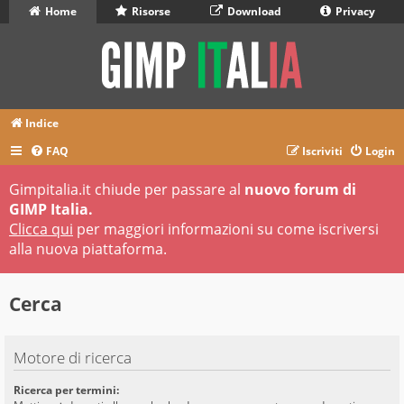
Home
Risorse
Download
Privacy
Indice
FAQ
Iscriviti
Login
Gimpitalia.it chiude per passare al
nuovo forum di
GIMP Italia.
Clicca qui
per maggiori informazioni su come iscriversi
alla nuova piattaforma.
Cerca
Motore di ricerca
Ricerca per termini: