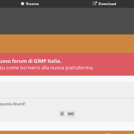
Risorse
Download
uovo forum di GIMP Italia.
su come iscriversi alla nuova piattaforma.
di questa Board?