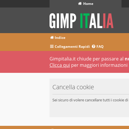
Home
Indice
Collegamenti Rapidi
FAQ
Gimpitalia.it chiude per passare al
n
Clicca qui
per maggiori informazioni 
Cancella cookie
Sei sicuro di volere cancellare tutti i cookie 