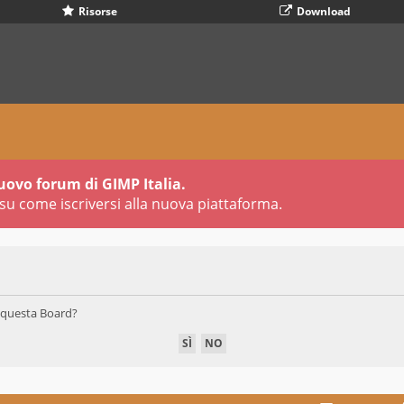
Risorse
Download
uovo forum di GIMP Italia.
su come iscriversi alla nuova piattaforma.
di questa Board?