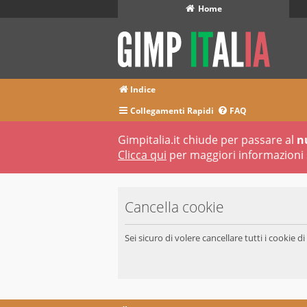
Home
Indice
Collegamenti Rapidi
FAQ
Gimpitalia.it chiude per passare al
n
Clicca qui
per maggiori informazioni 
Cancella cookie
Sei sicuro di volere cancellare tutti i cookie 