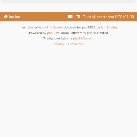
Indice
Tutti gli orari sono
UTC+01:00
metrolike style by
Eric Seguin
Updated for phpBB3.2 by
Ian Bradley
Powered by
phpBB
® Forum Software © phpBB Limited
Traduzione Italiana
phpBB-Store.it
Privacy
|
Condizioni