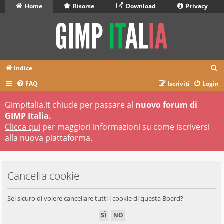
Home
Risorse
Download
Privacy
C
Indice
e
FAQ
Iscriviti
Login
r
Gimpitalia.it chiude per passare al
nuovo forum di
c
GIMP Italia.
a
Clicca qui
per maggiori informazioni su come iscriversi
alla nuova piattaforma.
Cancella cookie
Sei sicuro di volere cancellare tutti i cookie di questa Board?